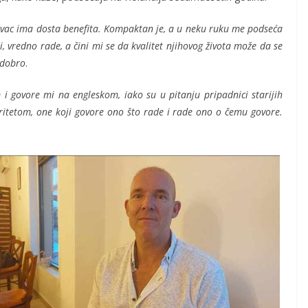
vac ima dosta benefita. Kompaktan je, a u neku ruku me podseća
i, vredno rade, a čini mi se da kvalitet njihovog života može da se
 dobro
.
 govore mi na engleskom, iako su u pitanju pripadnici starijih
gritetom, one koji govore ono što rade i rade ono o čemu govore.