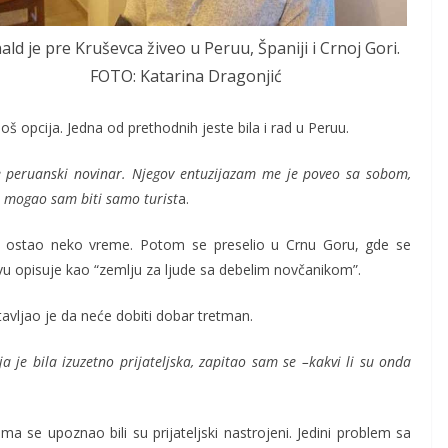
ald je pre Kruševca živeo u Peruu, Španiji i Crnoj Gori.
FOTO: Katarina Dragonjić
oš opcija. Jedna od prethodnih jeste bila i rad u Peruu.
e peruanski novinar. Njegov entuzijazam me je poveo sa sobom,
, mogao sam biti samo turist
a.
e ostao neko vreme. Potom se preselio u Crnu Goru, gde se
u opisuje kao “zemlju za ljude sa debelim novčanikom”.
tavljao je da neće dobiti dobar tretman.
 je bila izuzetno prijateljska, zapitao sam se –kakvi li su onda
 se upoznao bili su prijateljski nastrojeni. Jedini problem sa