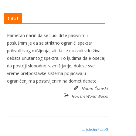
Citat
Pametan način da se ljudi drže pasivnim i
poslušnim je da se striktno ograniči spektar
prihvatljivog mišljenja, ali da se dozvoli vrlo živa
debata unutar tog spektra. To ljudima daje osećaj
da postoji slobodno razmišljanje, dok se sve
vreme pretpostavke sistema pojačavaju
ograničenjima postavljenim na domet debate.
Noam Čomski
How the World Works
… (sledeći citat)