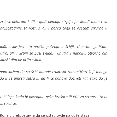
a instrukturom koliko ljudi nemaju strpljenja. Mladi momci su
 najpogodnije za vožnju, ali i pored toga se osećam sigurno u
dođu ovde jeste ta navika pušenja u Srbiji. U nekim gotičkim
ra, ali u Srbiji se puši svuda, i unutra i napolju. Stvarno bih
vanski dim ne prija svima
.
nom kažem da su Srbi autodestruktivni romantičari koji mnogo
a li će umreti sutra ili da li će ponovo doživeti rat, tako da je
o bi lepo kada bi postojala neka brošura ili PDF za strance. To bi
as strance
.
 Ronald pretpostavlja da će ostati ovde na duže staze.