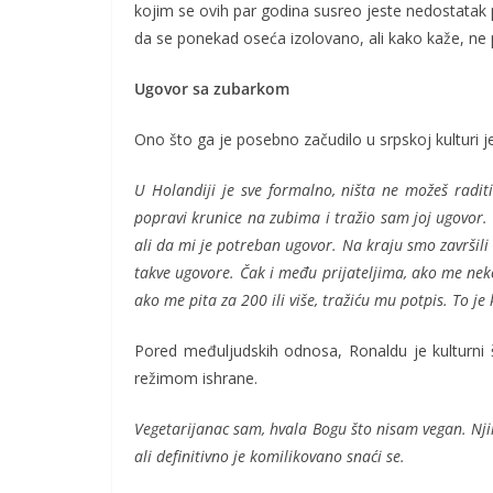
kojim se ovih par godina susreo jeste nedostatak 
da se ponekad oseća izolovano, ali kako kaže, ne 
Ugovor sa zubarkom
Ono što ga je posebno začudilo u srpskoj kulturi 
U Holandiji je sve formalno, ništa ne možeš radi
popravi krunice na zubima i tražio sam joj ugovor. 
ali da mi je potreban ugovor. Na kraju smo završili 
takve ugovore. Čak i među prijateljima, ako me neko
ako me pita za 200 ili više, tražiću mu potpis. To j
Pored međuljudskih odnosa, Ronaldu je kulturni š
režimom ishrane.
Vegetarijanac sam, hvala Bogu što nisam vegan. Nji
ali definitivno je komilikovano snaći se.