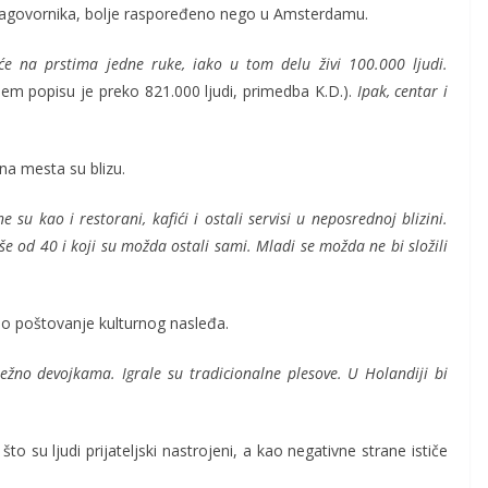
 sagovornika, bolje raspoređeno nego u Amsterdamu.
 na prstima jedne ruke, iako u tom delu živi 100.000 ljudi.
m popisu je preko 821.000 ljudi, primedba K.D.).
Ipak, centar i
na mesta su blizu.
ne su kao i restorani, kafići i ostali servisi u neposrednoj blizini.
še od 40 i koji su možda ostali sami. Mladi se možda ne bi složili
jio poštovanje kulturnog nasleđa.
žno devojkama. Igrale su tradicionalne plesove. U Holandiji bi
to su ljudi prijateljski nastrojeni, a kao negativne strane ističe