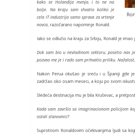
kako se Holandija menja, i to ne na
bolje. Na kraju sam shvatio koliko je
Ron
cela IT industrija samo sprava za vrtenje
novca
, razočarano napominje Ronald.
Iako se odlučio na kraju za Srbiju, Ronald je imao j
Dok sam bio u nevladinom sektoru, posetio nas j
pozvao me je i rado sam prihvatio priliku. Nažalost
Nakon Perua okušao je sreću i u Španiji gde j
zadržao oko osam meseci, a koju po svom iskustv
Sledeća destinacija mu je bila Kruševac, a pretpos
Kada sam završio sa imagrinacionom policijom koja
ostali stanovnici
?
Suprotnom Ronaldovim očekivanjima ljudi sa kojima