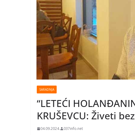
SARADNJA
“LETEĆI HOLANĐANIN
KRUŠEVCU: Živeti be
04.09.2024.
037info.net