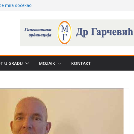
 – električni
žbe mira dočekao
a: može li
poznatije
crkveni projekat: Gde
leđu i sekularne
e biznis? Umesto
OT U GRADU
MOZAIK
KONTAKT
uju“ privatne