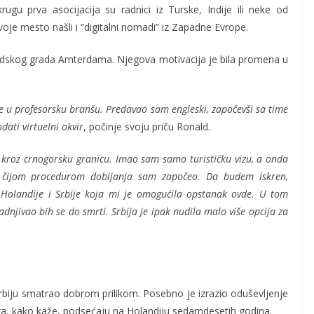
gu prva asocijacija su radnici iz Turske, Indije ili neke od
je mesto našli i “digitalni nomadi” iz Zapadne Evrope.
landskog grada Amterdama. Njegova motivacija je bila promena u
e u profesorsku branšu. Predavao sam engleski, započevši sa time
ati virtuelni okvir
, počinje svoju priču Ronald.
 kroz crnogorsku granicu. Imao sam samo turističku vizu, a onda
a čijom procedurom dobijanja sam započeo. Da budem iskren,
u Holandije i Srbije koja mi je omogućila opstanak ovde. U tom
dnjivao bih se do smrti. Srbija je ipak nudila malo više opcija za
Srbiju smatrao dobrom prilikom. Posebno je izrazio oduševljenje
ga, kako kaže, podsećaju na Holandiju sedamdesetih godina.