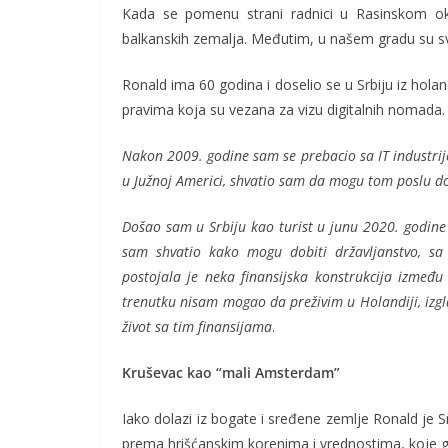
Kada se pomenu strani radnici u Rasinskom okru
balkanskih zemalja. Međutim, u našem gradu su svo
Ronald ima 60 godina i doselio se u Srbiju iz ho
pravima koja su vezana za vizu digitalnih nomada.
Nakon 2009. godine sam se prebacio sa IT industrij
u Južnoj Americi, shvatio sam da mogu tom poslu dod
Došao sam u Srbiju kao turist u junu 2020. godine
sam shvatio kako mogu dobiti državljanstvo, s
postojala je neka finansijska konstrukcija izmeđ
trenutku nisam mogao da preživim u Holandiji, izgla
život sa tim finansijama
.
Kruševac kao “mali Amsterdam”
Iako dolazi iz bogate i sređene zemlje Ronald je 
prema hrišćanskim korenima i vrednostima, koje 