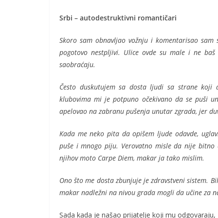
Srbi – autodestruktivni romantičari
Skoro sam obnavljao vožnju i komentarisao sam s
pogotovo nestpljivi. Ulice ovde su male i ne baš
saobraćaju.
Često duskutujem sa dosta ljudi sa strane koji 
klubovima mi je potpuno očekivano da se puši unut
apelovao na zabranu pušenja unutar zgrada, jer du
Kada me neko pita da opišem ljude odavde, uglav
puše i mnogo piju. Verovatno misle da nije bitno d
njihov moto Carpe Diem, makar ja tako mislim.
Ono što me dosta zbunjuje je zdravstveni sistem. Bil
makar nadležni na nivou grada mogli da učine za n
Sada kada je našao prijatelje koji mu odgovaraju,