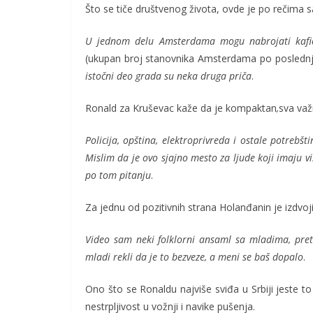
Što se tiče društvenog života, ovde je po rečima
U jednom delu Amsterdama mogu nabrojati kafiće
(ukupan broj stanovnika Amsterdama po poslednje
istočni deo grada su neka druga priča
.
Ronald za Kruševac kaže da je kompaktan
,
sva važ
Policija, opština, elektroprivreda i ostale potrebšti
Mislim da je ovo sjajno mesto za ljude koji imaju vi
po tom pitanju
.
Za jednu od pozitivnih strana Holanđanin je izdvo
Video sam neki folklorni ansaml sa mladima, prete
mladi rekli da je to bezveze, a meni se baš dopalo
.
Ono što se Ronaldu najviše sviđa u Srbiji jeste to š
nestrpljivost u vožnji i navike pušenja.