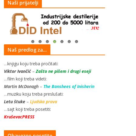
Naši prijatelji
Naš predlog za…
…knjigu koju treba pročitati:
Viktor Ivančić
–
Zašto ne pišem i drugi eseji
…film koji treba videti:
Martin McDonagh
–
The Banshees of Inisherin
…muziku koju treba preslušati:
Letu štuke
–
Ljudska prava
…sajt koji treba posetiti:
KruševacPRESS
Obavezno posetite