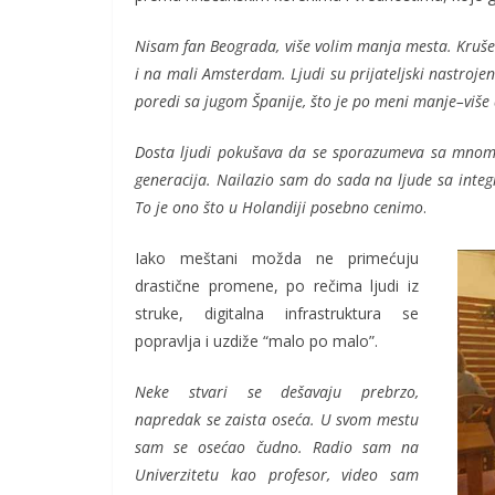
Nisam fan Beograda, više volim manja mesta. Kruše
i na mali Amsterdam. Ljudi su prijateljski nastrojen
poredi sa jugom Španije, što je po meni manje–više
Dosta ljudi pokušava da se sporazumeva sa mnom i
generacija. Nailazio sam do sada na ljude sa inte
To je ono što u Holandiji posebno cenimo
.
Iako meštani možda ne primećuju
drastične promene, po rečima ljudi iz
struke, digitalna infrastruktura se
popravlja i uzdiže “malo po malo”.
Neke stvari se dešavaju prebrzo,
napredak se zaista oseća. U svom mestu
sam se osećao čudno. Radio sam na
Univerzitetu kao profesor, video sam