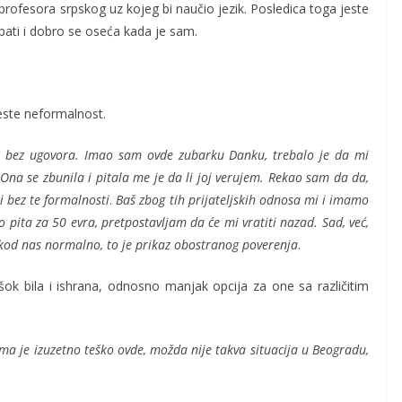
profesora srpskog uz kojeg bi naučio jezik. Posledica toga jeste
pati i dobro se oseća kada je sam.
jeste neformalnost.
ti bez ugovora. Imao sam ovde zubarku Danku, trebalo je da mi
Ona se zbunila i pitala me je da li joj verujem. Rekao sam da da,
i bez te formalnosti
.
Baš zbog tih prijateljskih odnosa mi i imamo
 pita za 50 evra, pretpostavljam da će mi vratiti nazad. Sad, već,
e kod nas normalno, to je prikaz obostranog poverenja
.
ok bila i ishrana, odnosno manjak opcija za one sa različitim
ma je izuzetno teško ovde, možda nije takva situacija u Beogradu,