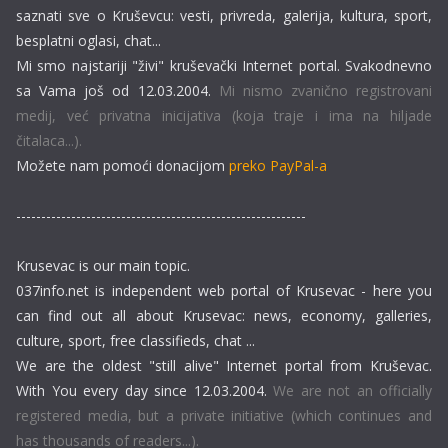
saznati sve o Kruševcu: vesti, privreda, galerija, kultura, sport,
besplatni oglasi, chat...
Mi smo najstariji "živi" kruševački Internet portal. Svakodnevno
sa Vama još od 12.03.2004.
Mi nismo zvanično registrovani
medij, već privatna inicijativa (koja traje i ima na hiljade
čitalaca...).
Možete nam pomoći donacijom
preko PayPal-a
----------------------------------------------------------
Krusevac is our main topic.
037info.net is independent web portal of Krusevac - here you
can find out all about Krusevac: news, economy, galleries,
culture, sport, free classifieds, chat ...
We are the oldest "still alive" Internet portal from Kruševac.
With You every day since 12.03.2004.
We are not an officially
registered media, but a private initiative (which continues and
has thousands of readers...).