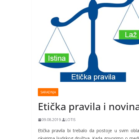
SARADNJA
Etička pravila i novin
09.08.2019.
LOTIS
Etička pravila bi trebalo da postoje u svim obl
okvirima ljudskog društva. Kada govorimo o medijs