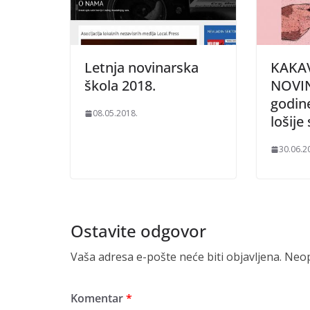
Letnja novinarska
KAKAV
škola 2018.
NOVIN
godin
08.05.2018.
lošije
30.06.2
Ostavite odgovor
Vaša adresa e-pošte neće biti objavljena.
Neop
Komentar
*