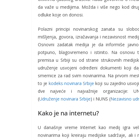
da važe u medijima. Možda i više nego kod drugih
odluke koje on donosi.
Polazni principi novinarskog zanata su slobo
mišljenja, govora, izražavanja i nezavisnost medij
Osnovni zadatak medija je da informiše javno
potpuno, blagovremeno i istinito. Na osnovu t
premisa u Srbiji su od strane strukovnih medijsk
udruženje usvojeni određeni dokumenti koji da
smernice za rad svim novinarima. Na prvom mes
to je
kodeks novinara Srbije
koji su zajedno usvoji
dve najveće i najvažnije organizacije: U
(
Udruženje novinara Srbije
) i NUNS (
Nezavisno udr
Kako je na internetu?
U današnje vreme Internet kao medij igra vel
novinarima koji kreiraju medijske sadržaje, ali