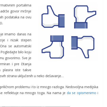
rmativnim portalima
 sadrže govor mržnje
nih podataka na ovu
i.
 koje imamo danas na
cije i nizak stepen
. Ona se automatski
 Pogledajte bilo koju
čemu govorimo. Sve je
rmiran i pre čitanja
 plasira iste takve
 svih strana uključenih u neko dešavanje…
 priličnom problemu i to iz mnogo razloga. Nedovoljna medijska
i se reflektuje na mnogo toga. Na nama je
da se opismenimo i