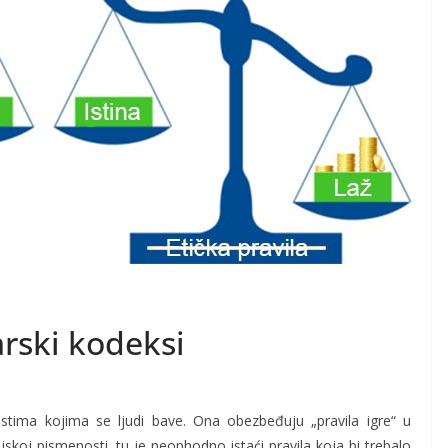
arski kodeksi
astima kojima se ljudi bave. Ona obezbeđuju „pravila igre“ u
koj pismenosti, tu je neophodno istaći pravila koja bi trebalo