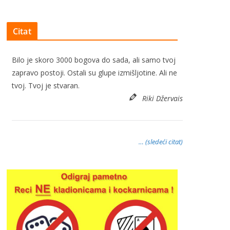
Citat
Bilo je skoro 3000 bogova do sada, ali samo tvoj
zapravo postoji. Ostali su glupe izmišljotine. Ali ne
tvoj. Tvoj je stvaran.
Riki Džervais
… (sledeći citat)