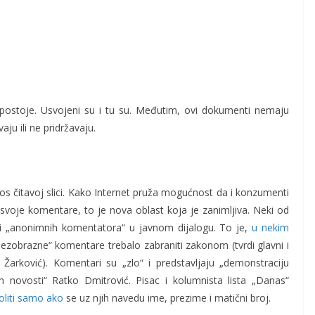
si postoje. Usvojeni su i tu su. Međutim, ovi dokumenti nemaju
aju ili ne pridržavaju.
inos čitavoj slici. Kako Internet pruža mogućnost da i konzumenti
voje komentare, to je nova oblast koja je zanimljiva. Neki od
nici „anonimnih komentatora“ u javnom dijalogu. To je,
u nekim
„bezobrazne“ komentare trebalo zabraniti zakonom (tvrdi glavni i
Žarković). Komentari su „zlo“ i predstavljaju „demonstraciju
ih novosti“ Ratko Dmitrović. Pisac i kolumnista lista „Danas“
liti samo ako
se uz njih navedu ime, prezime i matični broj.