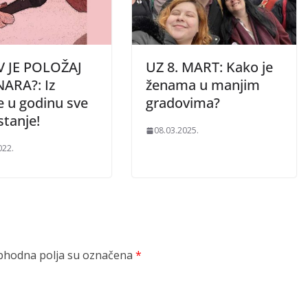
 JE POLOŽAJ
UZ 8. MART: Kako je
ARA?: Iz
ženama u manjim
e u godinu sve
gradovima?
 stanje!
08.03.2025.
022.
hodna polja su označena
*