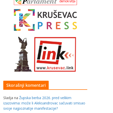
Skorašnji komentari
Sladja
na
Župska berba 2026. pred velikim
izazovima: može li Aleksandrovac sačuvati smisao
svoje najpoznatije manifestacije?