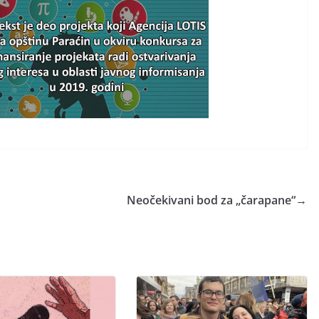
Neočekivani bod za „čarapane“
→