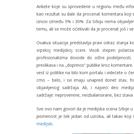
Ankete koje su sprovedene u regionu među info
kao rezultat su dale da procenat komentara koji
iznosi između 5% i 30%. Za Srbiju nema objavlje
temu, ali se može očekivati da je procenat još i već
Ovakva situacija predstavlja pravi odraz stanja
srpskoj medijskoj sceni. Visok stepen polariza
profesionalizma dovode do oštre podeljenosti
preslikava i na „doprinos“ publike kroz komentare.
vest iz politike na bilo kom portalu i videćete o 
crno – belo, i svi imaju unapred donet stav, fo
objavljenog sadržaja. Ali, i najveći deo medija
sadržaje: neproverene, neizbalansirane, bez stava
Sve ovo nam govori da je medijska scena Srbije u
pismenost je tek jedan od uzroka, ali takav koj
medijski
.