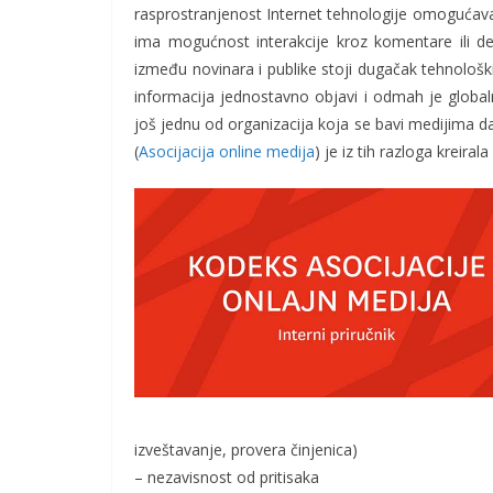
rasprostranjenost Internet tehnologije omogućava b
ima mogućnost interakcije kroz komentare ili de
između novinara i publike stoji dugačak tehnološki 
informacija jednostavno objavi i odmah je globaln
još jednu od organizacija koja se bavi medijima 
(
Asocijacija online medija
) je iz tih razloga kreirala
izveštavanje, provera činjenica)
– nezavisnost od pritisaka