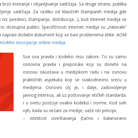
rzo kreiranje i objavljivanje sadržaja. Sa druge strane, publika
ljenje sadržaja. Za razliku od klasičnih štampanih medija gde
niz (urednici, štamparije, distribucija…), kod Internet medija se
o dostupna publici. Specifičnosti Internet medija su „naterale“
da napravi dodatni dokument koji se bavi problemima etike. AOM
Kodeks Asocijacije online medija
.
Sva ova pravila i kodeksi nisu zakoni. To su samo
osnovna pravila i preporuke koji su donete na
osnovu iskustava u medijskom radu i na osnovu
praktičnih aspekata koji se svakodnevno sreću u
medijima. Osnovni cilj je, i dalje, zadovoljenje
javnog interesa, ali uz poštovanje etičkih standarda.
I u svetu postoje ovakvi kodeksi i norme. Kod svih
njih, kada su vezani za medije, važe isti principi:
– istinitost izveštavanja (tačno i balansirano