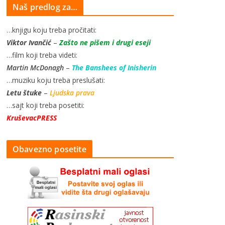
Naš predlog za…
…knjigu koju treba pročitati:
Viktor Ivančić
–
Zašto ne pišem i drugi eseji
…film koji treba videti:
Martin McDonagh
–
The Banshees of Inisherin
…muziku koju treba preslušati:
Letu štuke
–
Ljudska prava
…sajt koji treba posetiti:
KruševacPRESS
Obavezno posetite