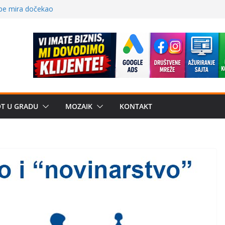
 – električni
žbe mira dočekao
a: može li
poznatije
crkveni projekat: Gde
leđu i sekularne
OT U GRADU
MOZAIK
KONTAKT
e biznis? Umesto
uju“ privatne