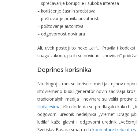
– sprečavanje korupcije i sukoba interesa
– korišćenje časnih sredstava
– poštovanje pravila privatnosti
– poštovanje autorstva
– odgovornost novinara
Ali, uvek postoji to neko „ali“… Pravila i kodek
snagu zakona, pa ih se novinari i „novinari“ pridržav
Doprinos korisnika
Na drugoj strani su korisnici medija i njihov dopr
istovremeno budu generator novih sadržaja kroz s
tradicionalnih medija i novinara su veliki protiv
slučajevima
, išlo dotle da se predlagalo kako bi 
odgovorni urednik nedeljnika „Vreme“ Dragoljub 
ludila“ kaže glavni i odgovorni urednik „Večernj
Svetislav Basara smatra da
komentare treba dozvo