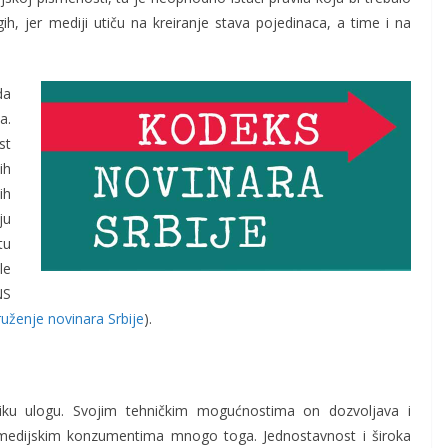
, jer mediji utiču na kreiranje stava pojedinaca, a time i na
da
a.
st
ih
ih
ju
tu
le
NS
uženje novinara Srbije
).
iku ulogu. Svojim tehničkim mogućnostima on dozvoljava i
 i medijskim konzumentima mnogo toga. Jednostavnost i široka