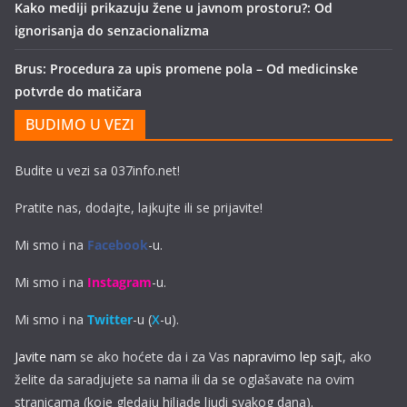
Kako mediji prikazuju žene u javnom prostoru?: Od
ignorisanja do senzacionalizma
Brus: Procedura za upis promene pola – Od medicinske
potvrde do matičara
BUDIMO U VEZI
Budite u vezi sa 037info.net!
Pratite nas, dodajte, lajkujte ili se prijavite!
Mi smo i na
Facebook
-u.
Mi smo i na
Instagram
-u.
Mi smo i na
Twitter
-u (
X
-u).
Javite nam
se ako hoćete da i za Vas
napravimo lep sajt
, ako
želite da saradjujete sa nama ili da se oglašavate na ovim
stranicama (koje gledaju hiljade ljudi svakog dana).