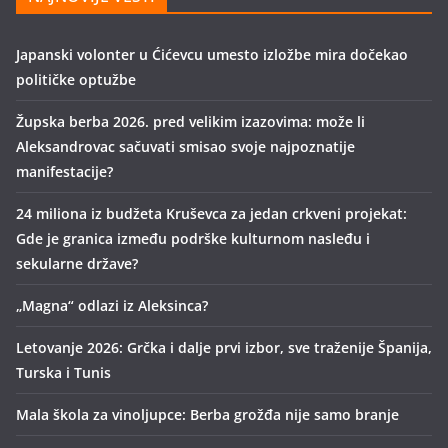
Japanski volonter u Ćićevcu umesto izložbe mira dočekao
političke optužbe
Župska berba 2026. pred velikim izazovima: može li
Aleksandrovac sačuvati smisao svoje najpoznatije
manifestacije?
24 miliona iz budžeta Kruševca za jedan crkveni projekat:
Gde je granica između podrške kulturnom nasleđu i
sekularne države?
„Magna“ odlazi iz Aleksinca?
Letovanje 2026: Grčka i dalje prvi izbor, sve traženije Španija,
Turska i Tunis
Mala škola za vinoljupce: Berba grožđa nije samo branje