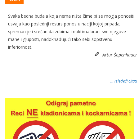
Svaka bedna budala koja nema ništa čime bi se mogla ponositi,
usvaja kao poslednji resurs ponos u naciji kojoj pripada;
spreman je i srećan da zubima i noktima brani sve njegove
mane i gluposti, nadoknađujući tako sebi sopstvenu
inferiornost.
Artur Šopenhauer
… (sledeći citat)