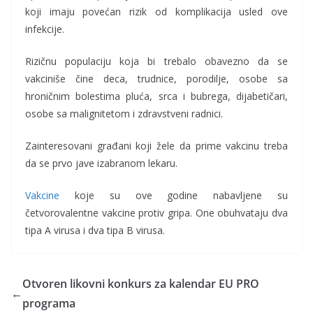
koji imaju povećan rizik od komplikacija usled ove
infekcije.
Rizičnu populaciju koja bi trebalo obavezno da se
vakciniše čine deca, trudnice, porodilje, osobe sa
hroničnim bolestima pluća, srca i bubrega, dijabetičari,
osobe sa malignitetom i zdravstveni radnici.
Zainteresovani građani koji žele da prime vakcinu treba
da se prvo jave izabranom lekaru.
Vakcine
koje su ove godine nabavljene su
četvorovalentne vakcine protiv gripa. One obuhvataju dva
tipa A virusa i dva tipa B virusa.
Otvoren likovni konkurs za kalendar EU PRO
←
programa