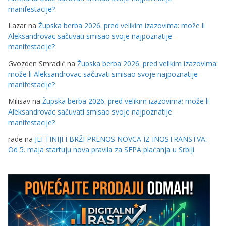
manifestacije?
Lazar
na
Župska berba 2026. pred velikim izazovima: može li
Aleksandrovac sačuvati smisao svoje najpoznatije
manifestacije?
Gvozden Smradić
na
Župska berba 2026. pred velikim izazovima:
može li Aleksandrovac sačuvati smisao svoje najpoznatije
manifestacije?
Milisav
na
Župska berba 2026. pred velikim izazovima: može li
Aleksandrovac sačuvati smisao svoje najpoznatije
manifestacije?
rade
na
JEFTINIJI I BRŽI PRENOS NOVCA IZ INOSTRANSTVA:
Od 5. maja startuju nova pravila za SEPA plaćanja u Srbiji