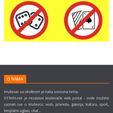
O NAMA
Kruševac sa okolinom je naša osnovna tema.
037info.net je nezavisni kruševački web portal - ovde možete
saznati sve o Kruševcu: vesti, privreda, galerija, kultura, sport,
besplatni oglasi, chat...