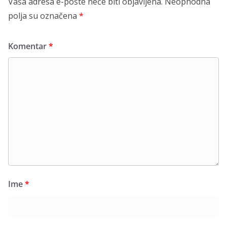
Vaša adresa e-pošte neće biti objavljena.
Neophodna
polja su označena
*
Komentar
*
Ime
*