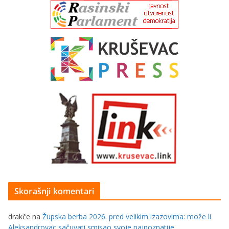
Skorašnji komentari
drakče
na
Župska berba 2026. pred velikim izazovima: može li
Aleksandrovac sačuvati smisao svoje najpoznatije