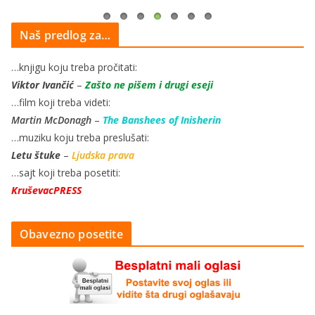
Naš predlog za…
…knjigu koju treba pročitati:
Viktor Ivančić
–
Zašto ne pišem i drugi eseji
…film koji treba videti:
Martin McDonagh
–
The Banshees of Inisherin
…muziku koju treba preslušati:
Letu štuke
–
Ljudska prava
…sajt koji treba posetiti:
KruševacPRESS
Obavezno posetite