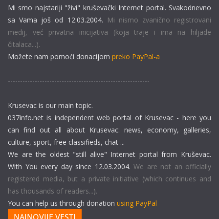
Mi smo najstariji "živi" kruševački Internet portal. Svakodnevno
sa Vama još od 12.03.2004.
Mi nismo zvanično registrovani
medij, već privatna inicijativa (koja traje i ima na hiljade
čitalaca...).
Možete nam pomoći donacijom
preko PayPal-a
----------------------------------------------------------
Krusevac is our main topic.
037info.net is independent web portal of Krusevac - here you
can find out all about Krusevac: news, economy, galleries,
culture, sport, free classifieds, chat ...
We are the oldest "still alive" Internet portal from Kruševac.
With You every day since 12.03.2004.
We are not an officially
registered media, but a private initiative (which continues and
has thousands of readers...).
You can help us through donation
using PayPal
NAJNOVIJE VESTI