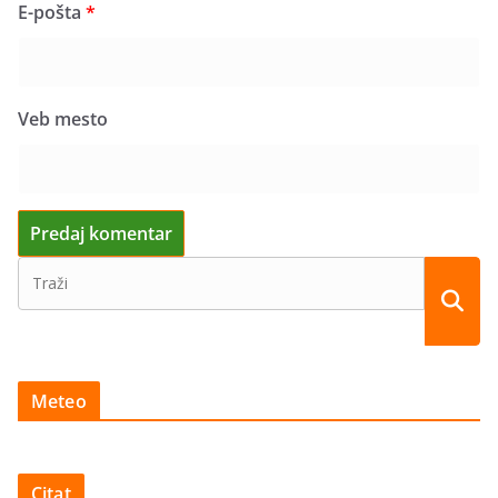
E-pošta
*
Veb mesto
Meteo
Citat