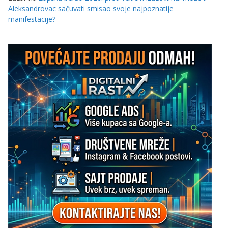
Aleksandrovac sačuvati smisao svoje najpoznatije
manifestacije?