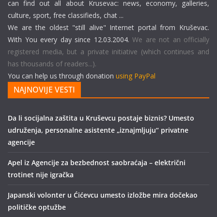
can find out all about Krusevac: news, economy, galleries,
culture, sport, free classifieds, chat ...
We are the oldest "still alive" Internet portal from Kruševac.
With You every day since 12.03.2004.
We are not an officially
registered media, but a private initiative (which continues and
has thousands of readers...).
You can help us through donation
using PayPal
NAJNOVIJE VESTI
Da li socijalna zaštita u Kruševcu postaje biznis? Umesto
udruženja, personalne asistente „iznajmljuju“ privatne
agencije
Apel iz Agencije za bezbednost saobraćaja – električni
trotinet nije igračka
Japanski volonter u Ćićevcu umesto izložbe mira dočekao
političke optužbe