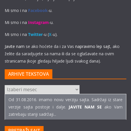
Mi smo i na
Facebook
-u.
Mi smo i na
Instagram
-u.
Mi smo i na
Twitter
-u (
X
-u).
Javite nam
se ako hoćete da i za Vas
napravimo lep sajt
, ako
želite da saradjujete sa nama ili da se oglašavate na ovim
stranicama (koje gledaju hiljade ljudi svakog dana).
ARHIVE TEKSTOVA
ARHIVE
TEKSTOVA
Od 31.08.2016. imamo novu verziju sajta. Sadržaji iz stare
verzije sajta postoje i dalje.
JAVITE NAM SE
ako Vam
zatrebaju stariji sadržaji...
PRETRAŽI SAJT