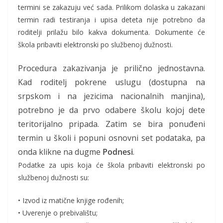
termini se zakazuju već sada. Prilikom dolaska u zakazani
termin radi testiranja i upisa deteta nije potrebno da
roditelji prilažu bilo kakva dokumenta. Dokumente će
škola pribaviti elektronski po službenoj dužnosti.
Procedura zakazivanja je prilično jednostavna.
Kad roditelj pokrene uslugu (dostupna na
srpskom i na jezicima nacionalnih manjina),
potrebno je da prvo odabere školu kojoj dete
teritorijalno pripada. Zatim se bira ponuđeni
termin u školi i popuni osnovni set podataka, pa
onda klikne na dugme
Podnesi
.
Podatke za upis koja će škola pribaviti elektronski po
službenoj dužnosti su:
• Izvod iz matične knjige rođenih;
• Uverenje o prebivalištu;