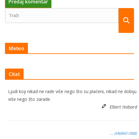
Meteo
Citat
Ljudi koji nikad ne rade više nego što su plaćeni, nikad ne dobiju
više nego što zarade.
Elbert Habard
… (sledeći citat)