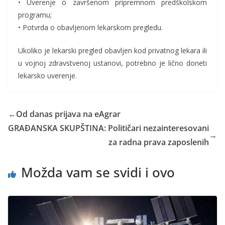
• Uverenje o završenom pripremnom predškolskom
programu;
• Potvrda o obavljenom lekarskom pregledu.
Ukoliko je lekarski pregled obavljen kod privatnog lekara ili
u vojnoj zdravstvenoj ustanovi, potrebno je lično doneti
lekarsko uverenje.
←
Od danas prijava na eAgrar
GRAĐANSKA SKUPŠTINA: Političari nezainteresovani
→
za radna prava zaposlenih
Možda vam se svidi i ovo