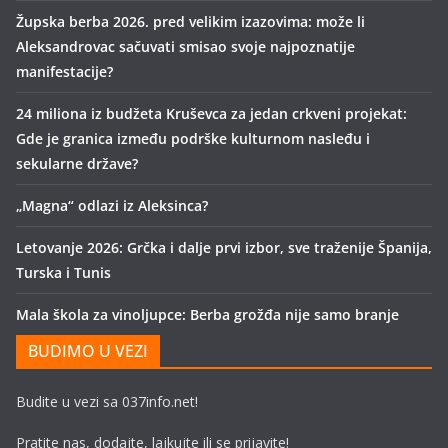
Župska berba 2026. pred velikim izazovima: može li
Aleksandrovac sačuvati smisao svoje najpoznatije
manifestacije?
24 miliona iz budžeta Kruševca za jedan crkveni projekat:
Gde je granica između podrške kulturnom nasleđu i
sekularne države?
„Magna“ odlazi iz Aleksinca?
Letovanje 2026: Grčka i dalje prvi izbor, sve traženije Španija,
Turska i Tunis
Mala škola za vinoljupce: Berba grožđa nije samo branje
BUDIMO U VEZI
Budite u vezi sa 037info.net!
Pratite nas, dodajte, lajkujte ili se prijavite!