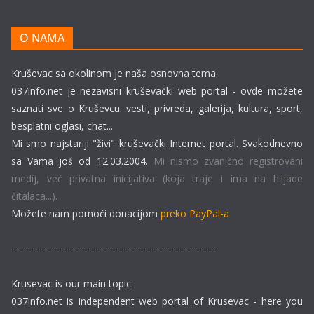
O NAMA
Kruševac sa okolinom je naša osnovna tema.
037info.net je nezavisni kruševački web portal - ovde možete
saznati sve o Kruševcu: vesti, privreda, galerija, kultura, sport,
besplatni oglasi, chat...
Mi smo najstariji "živi" kruševački Internet portal. Svakodnevno
sa Vama još od 12.03.2004.
Mi nismo zvanično registrovani
medij, već privatna inicijativa (koja traje i ima na hiljade
čitalaca...).
Možete nam pomoći donacijom
preko PayPal-a
----------------------------------------------------------
Krusevac is our main topic.
037info.net is independent web portal of Krusevac - here you