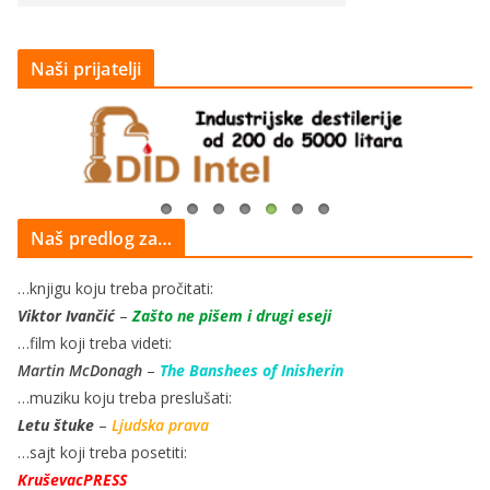
Naši prijatelji
Naš predlog za…
…knjigu koju treba pročitati:
Viktor Ivančić
–
Zašto ne pišem i drugi eseji
…film koji treba videti:
Martin McDonagh
–
The Banshees of Inisherin
…muziku koju treba preslušati:
Letu štuke
–
Ljudska prava
…sajt koji treba posetiti:
KruševacPRESS