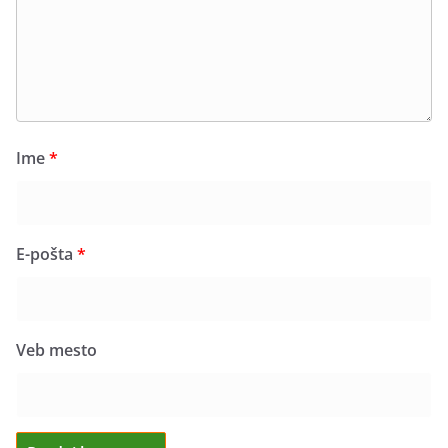
Ime
*
E-pošta
*
Veb mesto