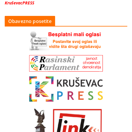
KruševacPRESS
Obavezno posetite