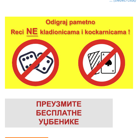
… (sledeći citat)