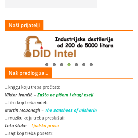
Naši prijatelji
Naš predlog za…
…knjigu koju treba pročitati:
Viktor Ivančić
–
Zašto ne pišem i drugi eseji
…film koji treba videti:
Martin McDonagh
–
The Banshees of Inisherin
…muziku koju treba preslušati:
Letu štuke
–
Ljudska prava
…sajt koji treba posetiti: