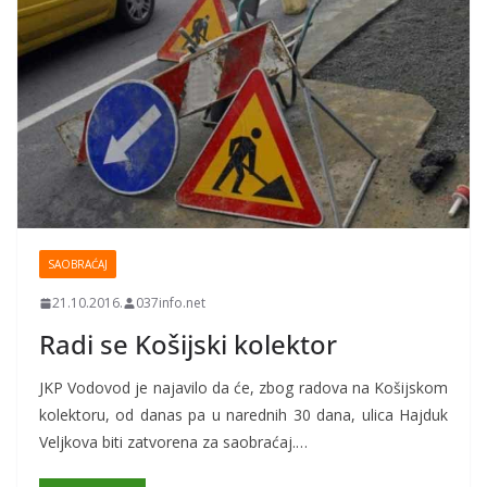
SAOBRAĆAJ
21.10.2016.
037info.net
Radi se Košijski kolektor
JKP Vodovod je najavilo da će, zbog radova na Košijskom
kolektoru, od danas pa u narednih 30 dana, ulica Hajduk
Veljkova biti zatvorena za saobraćaj.…