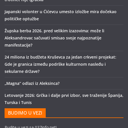
Japanski volonter u Ćićevcu umesto izložbe mira dočekao
političke optužbe
Župska berba 2026. pred velikim izazovima: može li
Aleksandrovac sačuvati smisao svoje najpoznatije
manifestacije?
24 miliona iz budžeta Kruševca za jedan crkveni projekat:
Gde je granica između podrške kulturnom nasleđu i
sekularne države?
„Magna“ odlazi iz Aleksinca?
Letovanje 2026: Grčka i dalje prvi izbor, sve traženije Španija,
Turska i Tunis
BUDIMO U VEZI
Budite u vezi sa 037info.net!