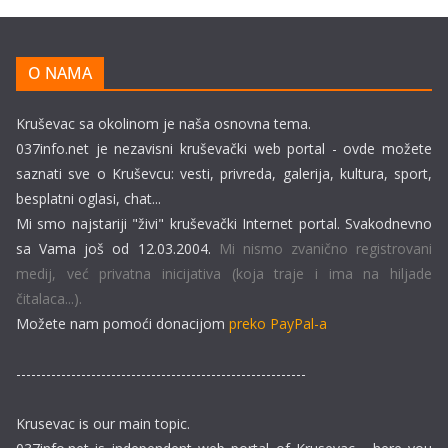
O NAMA
Kruševac sa okolinom je naša osnovna tema.
037info.net je nezavisni kruševački web portal - ovde možete
saznati sve o Kruševcu: vesti, privreda, galerija, kultura, sport,
besplatni oglasi, chat...
Mi smo najstariji "živi" kruševački Internet portal. Svakodnevno
sa Vama još od 12.03.2004.
Mi nismo zvanično registrovani
medij, već privatna inicijativa (koja traje i ima na hiljade
čitalaca...).
Možete nam pomoći donacijom
preko PayPal-a
----------------------------------------------------------
Krusevac is our main topic.