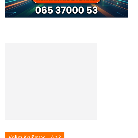
Volim Kruševac… A ti?