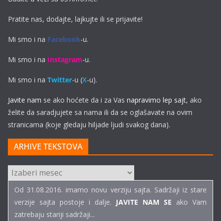
Pratite nas, dodajte, lajkujte ili se prijavite!
Mi smo i na
Facebook
-u.
Mi smo i na
Instagram
-u.
Mi smo i na
Twitter
-u (
X
-u).
Javite nam
se ako hoćete da i za Vas
napravimo lep sajt
, ako
želite da saradjujete sa nama ili da se oglašavate na ovim
stranicama (koje gledaju hiljade ljudi svakog dana).
ARHIVE TEKSTOVA
ARHIVE
TEKSTOVA
Od 31.08.2016. imamo novu verziju sajta. Sadržaji iz stare
verzije sajta postoje i dalje.
JAVITE NAM SE
ako Vam
zatrebaju stariji sadržaji...