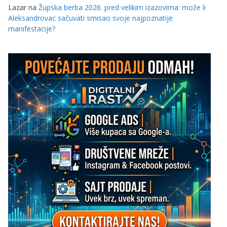
Lazar
na
Župska berba 2026. pred velikim izazovima: može li
Aleksandrovac sačuvati smisao svoje najpoznatije
manifestacije?