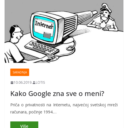
SARADNJA
10.06.2019.
LOTIS
Kako Google zna sve o meni?
Priča o privatnosti na Internetu, najvećoj svetskoj mreži
računara, počinje 1994.…