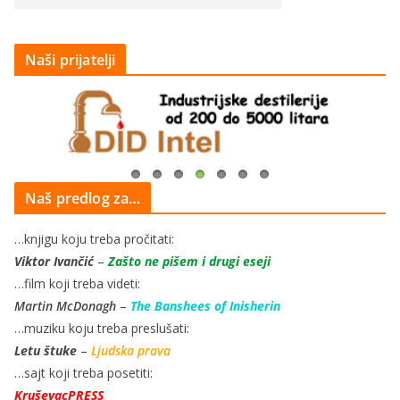
Naši prijatelji
Naš predlog za…
…knjigu koju treba pročitati:
Viktor Ivančić
–
Zašto ne pišem i drugi eseji
…film koji treba videti:
Martin McDonagh
–
The Banshees of Inisherin
…muziku koju treba preslušati:
Letu štuke
–
Ljudska prava
…sajt koji treba posetiti:
KruševacPRESS