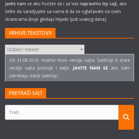
Javite nam
se ako hoćete da i za Vas
napravimo lep sajt
, ako
želite da saradjujete sa nama ili da se oglašavate na ovim
stranicama (koje gledaju hiljade ljudi svakog dana).
ARHIVE TEKSTOVA
ARHIVE
TEKSTOVA
Od 31.08.2016. imamo novu verziju sajta. Sadržaji iz stare
verzije sajta postoje i dalje.
JAVITE NAM SE
ako Vam
zatrebaju stariji sadržaji...
PRETRAŽI SAJT