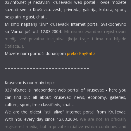
037info.net je nezavisni kruševački web portal - ovde možete
saznati sve o Kruševcu: vesti, privreda, galerija, kultura, sport,
besplatni oglasi, chat...
Mi smo najstariji "živi" kruševački Internet portal. Svakodnevno
sa Vama još od 12.03.2004.
Mi nismo zvanično registrovani
medij, već privatna inicijativa (koja traje i ima na hiljade
čitalaca...).
Možete nam pomoći donacijom
preko PayPal-a
----------------------------------------------------------
Krusevac is our main topic.
037info.net is independent web portal of Krusevac - here you
can find out all about Krusevac: news, economy, galleries,
culture, sport, free classifieds, chat ...
We are the oldest "still alive" Internet portal from Kruševac.
With You every day since 12.03.2004.
We are not an officially
registered media, but a private initiative (which continues and