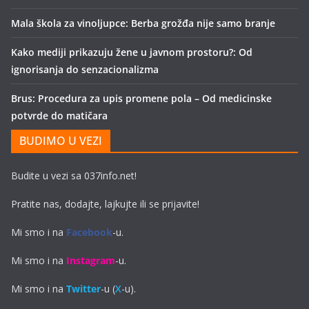
Mala škola za vinoljupce: Berba grožđa nije samo branje
Kako mediji prikazuju žene u javnom prostoru?: Od
ignorisanja do senzacionalizma
Brus: Procedura za upis promene pola – Od medicinske
potvrde do matičara
BUDIMO U VEZI
Budite u vezi sa 037info.net!
Pratite nas, dodajte, lajkujte ili se prijavite!
Mi smo i na
Facebook
-u.
Mi smo i na
Instagram
-u.
Mi smo i na
Twitter
-u (
X
-u).