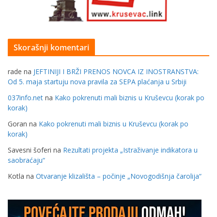
Skorašnji komentari
rade
na
JEFTINIJI I BRŽI PRENOS NOVCA IZ INOSTRANSTVA:
Od 5. maja startuju nova pravila za SEPA plaćanja u Srbiji
037info.net
na
Kako pokrenuti mali biznis u Kruševcu (korak po
korak)
Goran
na
Kako pokrenuti mali biznis u Kruševcu (korak po
korak)
Savesni šoferi
na
Rezultati projekta „Istraživanje indikatora u
saobraćaju“
Kotla
na
Otvaranje klizališta – počinje „Novogodišnja čarolija“