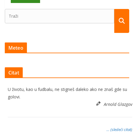
Meteo
Citat
U životu, kao u fudbalu, ne stigneš daleko ako ne znaš gde su
golovi.
Arnold Glazgov
… (sledeći citat)