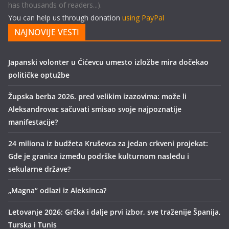
has thousands of readers...).
You can help us through donation
using PayPal
NAJNOVIJE VESTI
Japanski volonter u Ćićevcu umesto izložbe mira dočekao
političke optužbe
Župska berba 2026. pred velikim izazovima: može li
Aleksandrovac sačuvati smisao svoje najpoznatije
manifestacije?
24 miliona iz budžeta Kruševca za jedan crkveni projekat:
Gde je granica između podrške kulturnom nasleđu i
sekularne države?
„Magna“ odlazi iz Aleksinca?
Letovanje 2026: Grčka i dalje prvi izbor, sve traženije Španija,
Turska i Tunis