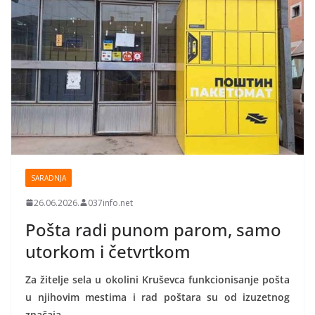
SARADNJA
26.06.2026.
037info.net
Pošta radi punom parom, samo
utorkom i četvrtkom
Za žitelje sela u okolini Kruševca funkcionisanje pošta
u njihovim mestima i rad poštara su od izuzetnog
značaja.
…