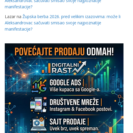
Aleksandrovac sačuvati smisao svoje najpoznatije
manifestacije?
Lazar
na
Župska berba 2026. pred velikim izazovima: može li
Aleksandrovac sačuvati smisao svoje najpoznatije
manifestacije?