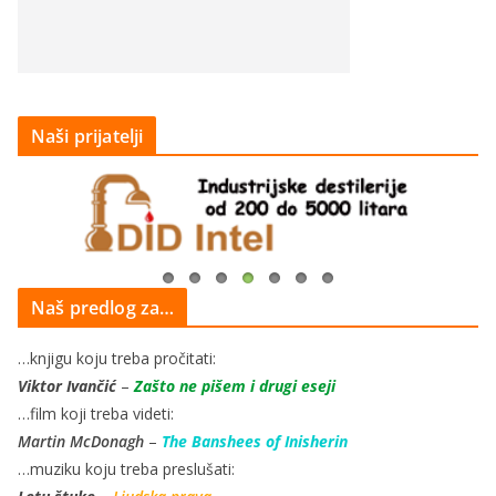
Naši prijatelji
Naš predlog za…
…knjigu koju treba pročitati:
Viktor Ivančić
–
Zašto ne pišem i drugi eseji
…film koji treba videti:
Martin McDonagh
–
The Banshees of Inisherin
…muziku koju treba preslušati: