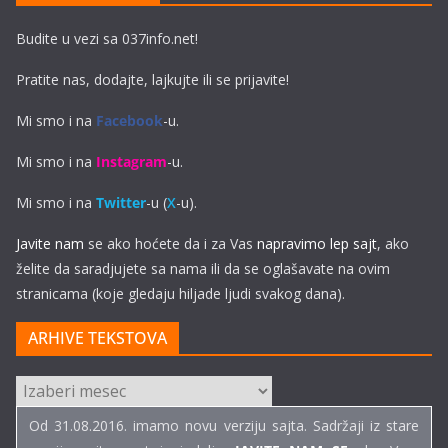
Budite u vezi sa 037info.net!
Pratite nas, dodajte, lajkujte ili se prijavite!
Mi smo i na
Facebook
-u.
Mi smo i na
Instagram
-u.
Mi smo i na
Twitter
-u (
X
-u).
Javite nam
se ako hoćete da i za Vas
napravimo lep sajt
, ako
želite da saradjujete sa nama ili da se oglašavate na ovim
stranicama (koje gledaju hiljade ljudi svakog dana).
ARHIVE TEKSTOVA
ARHIVE
TEKSTOVA
Od 31.08.2016. imamo novu verziju sajta. Sadržaji iz stare