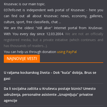
Krusevac is our main topic.
037info.net is independent web portal of Krusevac - here you
can find out all about Krusevac: news, economy, galleries,
culture, sport, free classifieds, chat ...
We are the oldest "still alive" Internet portal from Kruševac.
With You every day since 12.03.2004.
We are not an officially
registered media, but a private initiative (which continues and
has thousands of readers...).
You can help us through donation
using PayPal
NAJNOVIJE VESTI
U raljama kockarskog života – Dok “kuća” dobija, Brus se
gasi
Da li socijalna zaštita u Kruševcu postaje biznis? Umesto
udruženja, personalne asistente „iznajmljuju“ privatne
agencije