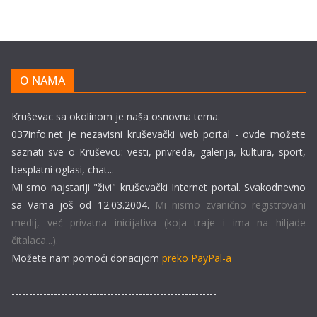
O NAMA
Kruševac sa okolinom je naša osnovna tema.
037info.net je nezavisni kruševački web portal - ovde možete
saznati sve o Kruševcu: vesti, privreda, galerija, kultura, sport,
besplatni oglasi, chat...
Mi smo najstariji "živi" kruševački Internet portal. Svakodnevno
sa Vama još od 12.03.2004.
Mi nismo zvanično registrovani
medij, već privatna inicijativa (koja traje i ima na hiljade
čitalaca...).
Možete nam pomoći donacijom
preko PayPal-a
----------------------------------------------------------