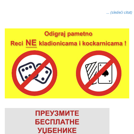
… (sledeći citat)