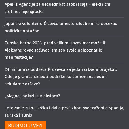
Apel iz Agencije za bezbednost saobraćaja – električni
trotinet nije igračka
Japanski volonter u Ćićevcu umesto izložbe mira dočekao
političke optužbe
Župska berba 2026. pred velikim izazovima: može li
Aleksandrovac sačuvati smisao svoje najpoznatije
manifestacije?
24 miliona iz budžeta Kruševca za jedan crkveni projekat:
Gde je granica između podrške kulturnom nasleđu i
sekularne države?
„Magna“ odlazi iz Aleksinca?
Letovanje 2026: Grčka i dalje prvi izbor, sve traženije Španija,
Turska i Tunis
BUDIMO U VEZI