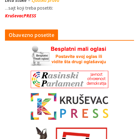
Letu štuke
–
Ljudska prava
…sajt koji treba posetiti:
KruševacPRESS
Obavezno posetite