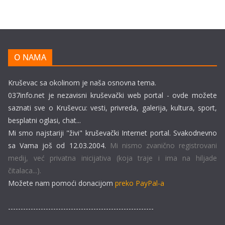
O NAMA
Kruševac sa okolinom je naša osnovna tema.
037info.net je nezavisni kruševački web portal - ovde možete
saznati sve o Kruševcu: vesti, privreda, galerija, kultura, sport,
besplatni oglasi, chat...
Mi smo najstariji "živi" kruševački Internet portal. Svakodnevno
sa Vama još od 12.03.2004.
Mi nismo zvanično registrovani
medij, već privatna inicijativa (koja traje i ima na hiljade
čitalaca...).
Možete nam pomoći donacijom
preko PayPal-a
----------------------------------------------------------