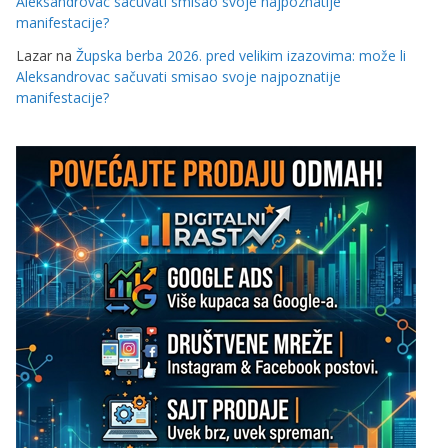
Aleksandrovac sačuvati smisao svoje najpoznatije
manifestacije?
Lazar
na
Župska berba 2026. pred velikim izazovima: može li
Aleksandrovac sačuvati smisao svoje najpoznatije
manifestacije?