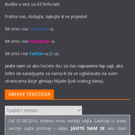
Budite u vezi sa 037info.net!
Pratite nas, dodajte, lajkujte ili se prijavite!
Mi smo i na
Facebook
-u.
Mi smo i na
Instagram
-u.
Mi smo i na
Twitter
-u (
X
-u).
Javite nam
se ako hoćete da i za Vas
napravimo lep sajt
, ako
želite da saradjujete sa nama ili da se oglašavate na ovim
stranicama (koje gledaju hiljade ljudi svakog dana).
ARHIVE TEKSTOVA
ARHIVE
TEKSTOVA
Od 31.08.2016. imamo novu verziju sajta. Sadržaji iz stare
verzije sajta postoje i dalje.
JAVITE NAM SE
ako Vam