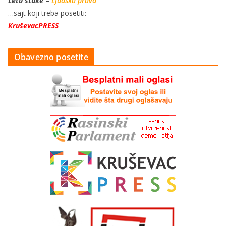
Letu štuke
–
Ljudska prava
…sajt koji treba posetiti:
KruševacPRESS
Obavezno posetite