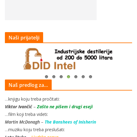
Naši prijatelji
Naš predlog za…
…knjigu koju treba pročitati:
Viktor Ivančić
–
Zašto ne pišem i drugi eseji
…film koji treba videti:
Martin McDonagh
–
The Banshees of Inisherin
…muziku koju treba preslušati: