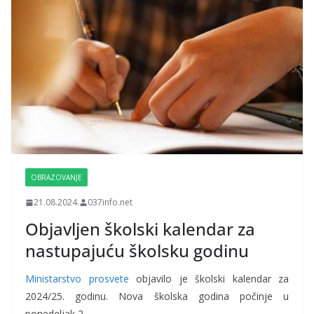
OBRAZOVANJE
21.08.2024.
037info.net
Objavljen školski kalendar za
nastupajuću školsku godinu
Ministarstvo prosvete
objavilo je školski kalendar za
2024/25. godinu. Nova školska godina počinje u
ponedeljak 2.…