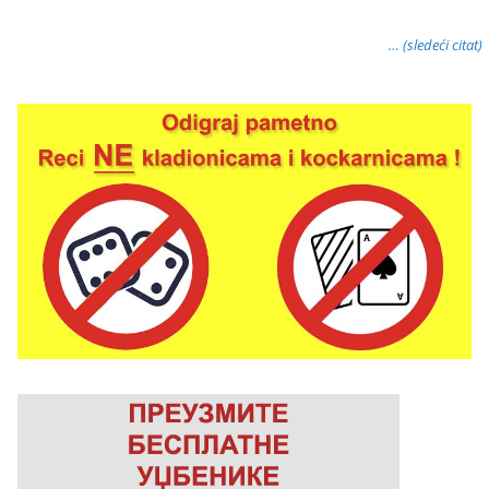
… (sledeći citat)