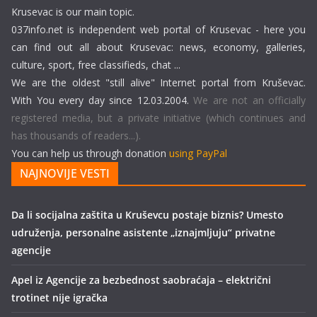
Krusevac is our main topic.
037info.net is independent web portal of Krusevac - here you
can find out all about Krusevac: news, economy, galleries,
culture, sport, free classifieds, chat ...
We are the oldest "still alive" Internet portal from Kruševac.
With You every day since 12.03.2004.
We are not an officially
registered media, but a private initiative (which continues and
has thousands of readers...).
You can help us through donation
using PayPal
NAJNOVIJE VESTI
Da li socijalna zaštita u Kruševcu postaje biznis? Umesto
udruženja, personalne asistente „iznajmljuju“ privatne
agencije
Apel iz Agencije za bezbednost saobraćaja – električni
trotinet nije igračka