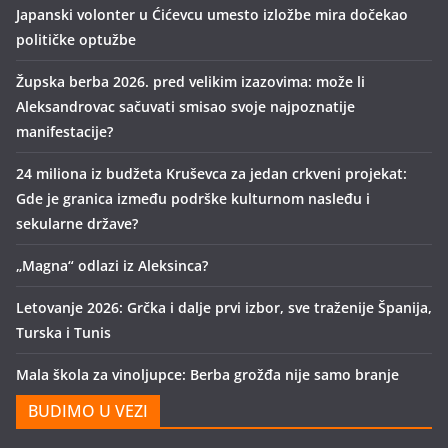
Japanski volonter u Ćićevcu umesto izložbe mira dočekao
političke optužbe
Župska berba 2026. pred velikim izazovima: može li
Aleksandrovac sačuvati smisao svoje najpoznatije
manifestacije?
24 miliona iz budžeta Kruševca za jedan crkveni projekat:
Gde je granica između podrške kulturnom nasleđu i
sekularne države?
„Magna“ odlazi iz Aleksinca?
Letovanje 2026: Grčka i dalje prvi izbor, sve traženije Španija,
Turska i Tunis
Mala škola za vinoljupce: Berba grožđa nije samo branje
BUDIMO U VEZI