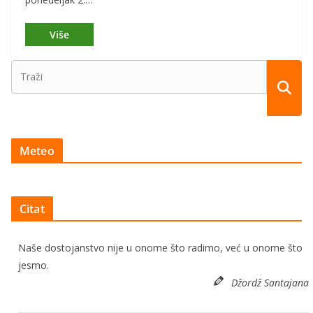
Meteo
Citat
Naše dostojanstvo nije u onome što radimo, već u onome što
jesmo.
Džordž Santajana