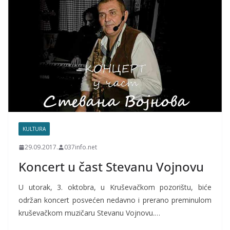
KULTURA
29.09.2017.
037info.net
Koncert u čast Stevanu Vojnovu
U utorak, 3. oktobra, u Kruševačkom pozorištu, biće
održan koncert posvećen nedavno i prerano preminulom
kruševačkom muzičaru Stevanu Vojnovu.…