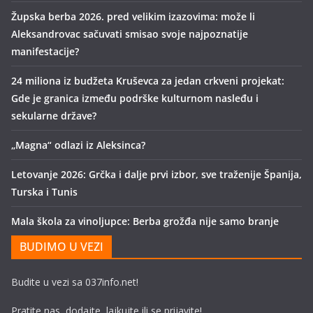
Župska berba 2026. pred velikim izazovima: može li
Aleksandrovac sačuvati smisao svoje najpoznatije
manifestacije?
24 miliona iz budžeta Kruševca za jedan crkveni projekat:
Gde je granica između podrške kulturnom nasleđu i
sekularne države?
„Magna“ odlazi iz Aleksinca?
Letovanje 2026: Grčka i dalje prvi izbor, sve traženije Španija,
Turska i Tunis
Mala škola za vinoljupce: Berba grožđa nije samo branje
BUDIMO U VEZI
Budite u vezi sa 037info.net!
Pratite nas, dodajte, lajkujte ili se prijavite!