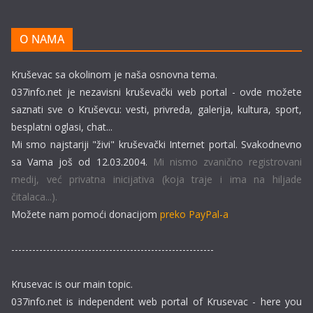
O NAMA
Kruševac sa okolinom je naša osnovna tema.
037info.net je nezavisni kruševački web portal - ovde možete
saznati sve o Kruševcu: vesti, privreda, galerija, kultura, sport,
besplatni oglasi, chat...
Mi smo najstariji "živi" kruševački Internet portal. Svakodnevno
sa Vama još od 12.03.2004.
Mi nismo zvanično registrovani
medij, već privatna inicijativa (koja traje i ima na hiljade
čitalaca...).
Možete nam pomoći donacijom
preko PayPal-a
----------------------------------------------------------
Krusevac is our main topic.
037info.net is independent web portal of Krusevac - here you