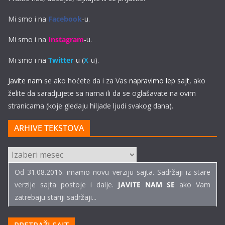
Mi smo i na
Facebook
-u.
Mi smo i na
Instagram
-u.
Mi smo i na
Twitter
-u (
X
-u).
Javite nam
se ako hoćete da i za Vas
napravimo lep sajt
, ako
želite da saradjujete sa nama ili da se oglašavate na ovim
stranicama (koje gledaju hiljade ljudi svakog dana).
ARHIVE TEKSTOVA
ARHIVE
TEKSTOVA
Od 31.08.2016. imamo novu verziju sajta. Sadržaji iz stare
verzije sajta postoje i dalje.
JAVITE NAM SE
ako Vam
zatrebaju stariji sadržaji...