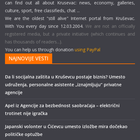
can find out all about Krusevac: news, economy, galleries,
culture, sport, free classifieds, chat ...
We are the oldest "still alive" Internet portal from Kruševac.
With You every day since 12.03.2004.
We are not an officially
registered media, but a private initiative (which continues and
has thousands of readers...).
You can help us through donation
using PayPal
NAJNOVIJE VESTI
Da li socijalna zaštita u Kruševcu postaje biznis? Umesto
udruženja, personalne asistente „iznajmljuju“ privatne
agencije
Apel iz Agencije za bezbednost saobraćaja – električni
trotinet nije igračka
Japanski volonter u Ćićevcu umesto izložbe mira dočekao
političke optužbe