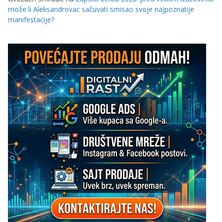
može li Aleksandrovac sačuvati smisao svoje najpoznatije
manifestacije?