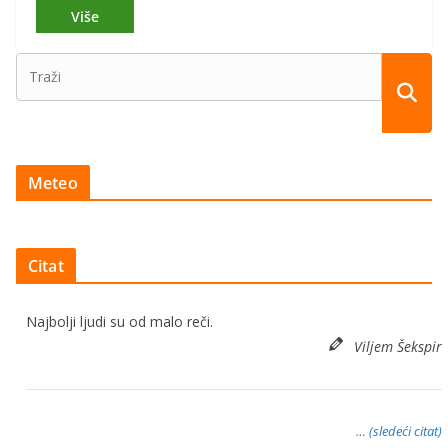
Meteo
Citat
Najbolji ljudi su od malo reči.
Viljem Šekspir
… (sledeći citat)