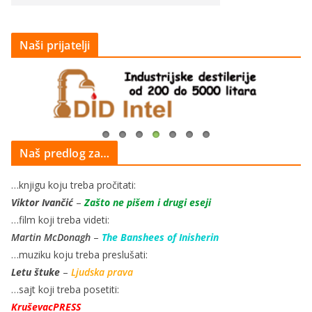
Naši prijatelji
Naš predlog za…
…knjigu koju treba pročitati:
Viktor Ivančić
–
Zašto ne pišem i drugi eseji
…film koji treba videti:
Martin McDonagh
–
The Banshees of Inisherin
…muziku koju treba preslušati:
Letu štuke
–
Ljudska prava
…sajt koji treba posetiti:
KruševacPRESS