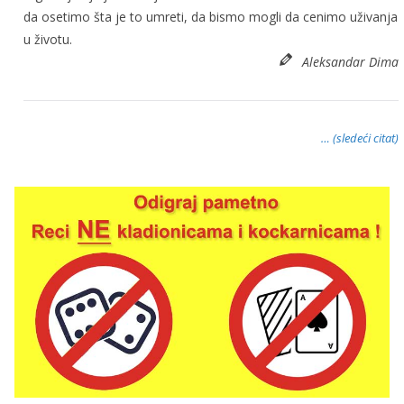
da osetimo šta je to umreti, da bismo mogli da cenimo uživanja
u životu.
Aleksandar Dima
… (sledeći citat)