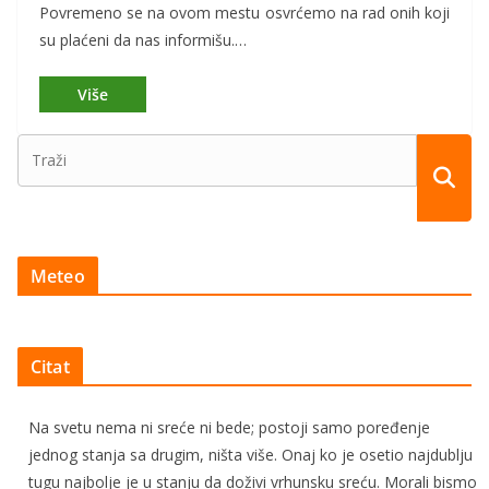
Povremeno se na ovom mestu osvrćemo na rad onih koji
su plaćeni da nas informišu.…
Meteo
Citat
Na svetu nema ni sreće ni bede; postoji samo poređenje
jednog stanja sa drugim, ništa više. Onaj ko je osetio najdublju
tugu najbolje je u stanju da doživi vrhunsku sreću. Morali bismo