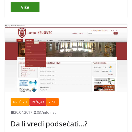
DRUŠTVO
PAŽNJA !
VESTI
20.04.2017.
037info.net
Da li vredi podsećati…?