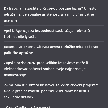
Da li socijalna zaštita u Kruševcu postaje biznis? Umesto
udruženja, personalne asistente „iznajmljuju“ privatne
agencije
Apel iz Agencije za bezbednost saobraćaja – električni
trotinet nije igračka
Japanski volonter u Ćićevcu umesto izložbe mira dočekao
političke optužbe
Župska berba 2026. pred velikim izazovima: može li
Aleksandrovac sačuvati smisao svoje najpoznatije
manifestacije?
24 miliona iz budžeta Kruševca za jedan crkveni projekat:
Gde je granica između podrške kulturnom nasleđu i
sekularne države?
„Magna“ odlazi iz Aleksinca?