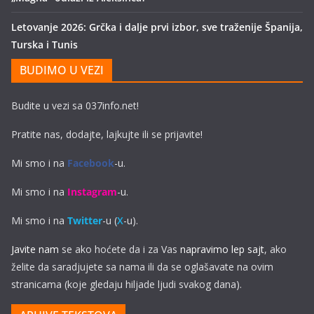
Letovanje 2026: Grčka i dalje prvi izbor, sve traženije Španija,
Turska i Tunis
BUDIMO U VEZI
Budite u vezi sa 037info.net!
Pratite nas, dodajte, lajkujte ili se prijavite!
Mi smo i na
Facebook
-u.
Mi smo i na
Instagram
-u.
Mi smo i na
Twitter
-u (
X
-u).
Javite nam
se ako hoćete da i za Vas
napravimo lep sajt
, ako
želite da saradjujete sa nama ili da se oglašavate na ovim
stranicama (koje gledaju hiljade ljudi svakog dana).