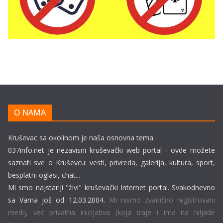
O NAMA
Kruševac sa okolinom je naša osnovna tema.
037info.net je nezavisni kruševački web portal - ovde možete
saznati sve o Kruševcu: vesti, privreda, galerija, kultura, sport,
besplatni oglasi, chat...
Mi smo najstariji "živi" kruševački Internet portal. Svakodnevno
sa Vama još od 12.03.2004.
Mi nismo zvanično registrovani
medij, već privatna inicijativa (koja traje i ima na hiljade