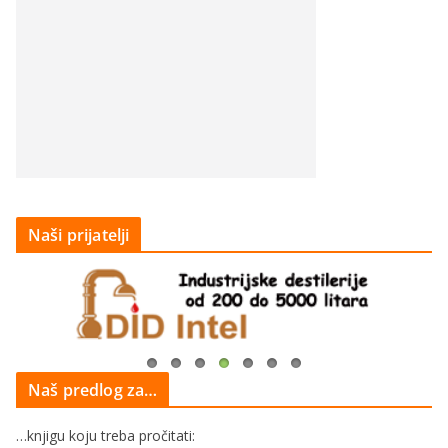
Naši prijatelji
Naš predlog za…
…knjigu koju treba pročitati: