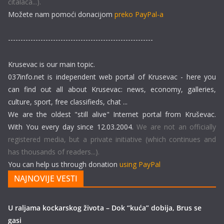
čitalaca...).
Možete nam pomoći donacijom
preko PayPal-a
----------------------------------------------------------
Krusevac is our main topic.
037info.net is independent web portal of Krusevac - here you
can find out all about Krusevac: news, economy, galleries,
culture, sport, free classifieds, chat ...
We are the oldest "still alive" Internet portal from Kruševac.
With You every day since 12.03.2004.
We are not an officially
registered media, but a private initiative (which continues and
has thousands of readers...).
You can help us through donation
using PayPal
NAJNOVIJE VESTI
U raljama kockarskog života – Dok “kuća” dobija, Brus se
gasi