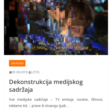
SARADNJA
05.09.2019.
LOTIS
Dekonstrukcija medijskog
sadržaja
Sve medijske sadržaje – TV emisije, novine, filmovi,
reklame itd. – prave ili stvaraju ljudi.…