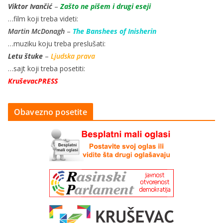
Viktor Ivančić
–
Zašto ne pišem i drugi eseji
…film koji treba videti:
Martin McDonagh
–
The Banshees of Inisherin
…muziku koju treba preslušati:
Letu štuke
–
Ljudska prava
…sajt koji treba posetiti:
KruševacPRESS
Obavezno posetite