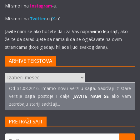
Mi smo i na
Instagram
-u.
Mi smo i na
Twitter
-u (
X
-u).
Javite nam
se ako hoćete da i za Vas
napravimo lep sajt
, ako
želite da saradjujete sa nama ili da se oglašavate na ovim
stranicama (koje gledaju hiljade ljudi svakog dana).
ARHIVE TEKSTOVA
ARHIVE
TEKSTOVA
Od 31.08.2016. imamo novu verziju sajta. Sadržaji iz stare
verzije sajta postoje i dalje.
JAVITE NAM SE
ako Vam
zatrebaju stariji sadržaji...
PRETRAŽI SAJT