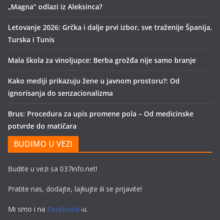
„Magna“ odlazi iz Aleksinca?
Letovanje 2026: Grčka i dalje prvi izbor, sve traženije Španija,
Turska i Tunis
Mala škola za vinoljupce: Berba grožđa nije samo branje
Kako mediji prikazuju žene u javnom prostoru?: Od
ignorisanja do senzacionalizma
Brus: Procedura za upis promene pola – Od medicinske
potvrde do matičara
BUDIMO U VEZI
Budite u vezi sa 037info.net!
Pratite nas, dodajte, lajkujte ili se prijavite!
Mi smo i na
Facebook
-u.