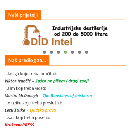
Naši prijatelji
Naš predlog za…
…knjigu koju treba pročitati:
Viktor Ivančić
–
Zašto ne pišem i drugi eseji
…film koji treba videti:
Martin McDonagh
–
The Banshees of Inisherin
…muziku koju treba preslušati:
Letu štuke
–
Ljudska prava
…sajt koji treba posetiti:
KruševacPRESS