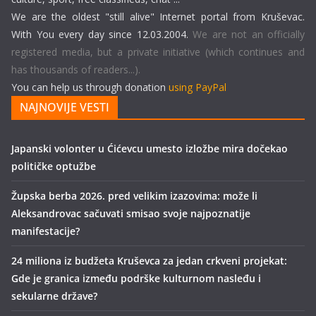
We are the oldest "still alive" Internet portal from Kruševac.
With You every day since 12.03.2004.
We are not an officially
registered media, but a private initiative (which continues and
has thousands of readers...).
You can help us through donation
using PayPal
NAJNOVIJE VESTI
Japanski volonter u Ćićevcu umesto izložbe mira dočekao
političke optužbe
Župska berba 2026. pred velikim izazovima: može li
Aleksandrovac sačuvati smisao svoje najpoznatije
manifestacije?
24 miliona iz budžeta Kruševca za jedan crkveni projekat:
Gde je granica između podrške kulturnom nasleđu i
sekularne države?