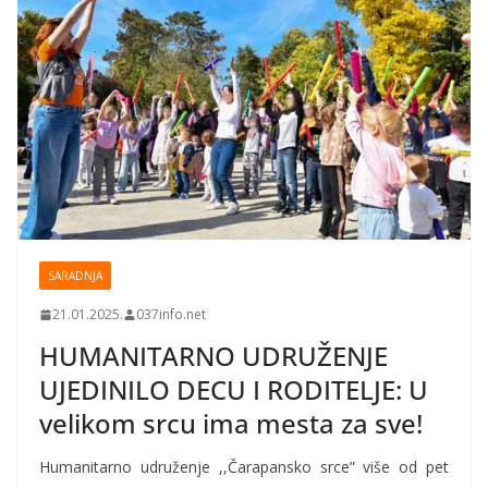
SARADNJA
21.01.2025.
037info.net
HUMANITARNO UDRUŽENJE
UJEDINILO DECU I RODITELJE: U
velikom srcu ima mesta za sve!
Humanitarno udruženje ,,Čarapansko srce” više od pet