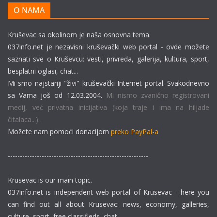
O NAMA
Kruševac sa okolinom je naša osnovna tema.
037info.net je nezavisni kruševački web portal - ovde možete
saznati sve o Kruševcu: vesti, privreda, galerija, kultura, sport,
besplatni oglasi, chat...
Mi smo najstariji "živi" kruševački Internet portal. Svakodnevno
sa Vama još od 12.03.2004.
Mi nismo zvanično registrovani
medij, već privatna inicijativa (koja traje i ima na hiljade
čitalaca...).
Možete nam pomoći donacijom
preko PayPal-a
----------------------------------------------------------
Krusevac is our main topic.
037info.net is independent web portal of Krusevac - here you
can find out all about Krusevac: news, economy, galleries,
culture, sport, free classifieds, chat ...