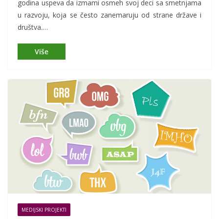
godina uspeva da izmami osmeh svoj deci sa smetnjama
u razvoju, koja se često zanemaruju od strane države i
društva.…
MEDIJSKI PROJEKTI