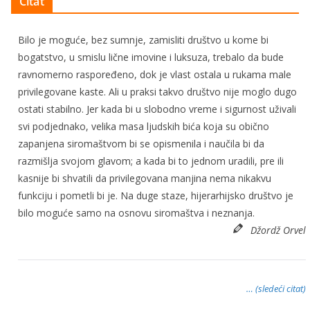
Citat
Bilo je moguće, bez sumnje, zamisliti društvo u kome bi
bogatstvo, u smislu lične imovine i luksuza, trebalo da bude
ravnomerno raspoređeno, dok je vlast ostala u rukama male
privilegovane kaste. Ali u praksi takvo društvo nije moglo dugo
ostati stabilno. Jer kada bi u slobodno vreme i sigurnost uživali
svi podjednako, velika masa ljudskih bića koja su obično
zapanjena siromaštvom bi se opismenila i naučila bi da
razmišlja svojom glavom; a kada bi to jednom uradili, pre ili
kasnije bi shvatili da privilegovana manjina nema nikakvu
funkciju i pometli bi je. Na duge staze, hijerarhijsko društvo je
bilo moguće samo na osnovu siromaštva i neznanja.
Džordž Orvel
… (sledeći citat)