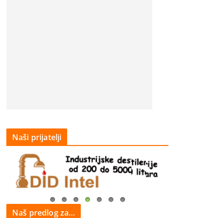
Naši prijatelji
Naš predlog za…