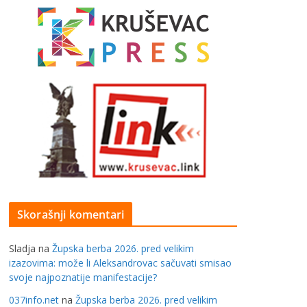
Skorašnji komentari
Sladja
na
Župska berba 2026. pred velikim
izazovima: može li Aleksandrovac sačuvati smisao
svoje najpoznatije manifestacije?
037info.net
na
Župska berba 2026. pred velikim