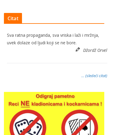
Citat
Sva ratna propaganda, sva vriska i laži i mržnja,
uvek dolaze od ljudi koji se ne bore.
Džordž Orvel
… (sledeći citat)