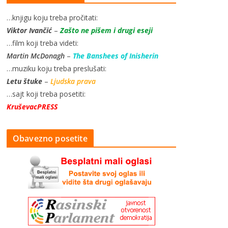
…knjigu koju treba pročitati:
Viktor Ivančić
–
Zašto ne pišem i drugi eseji
…film koji treba videti:
Martin McDonagh
–
The Banshees of Inisherin
…muziku koju treba preslušati:
Letu štuke
–
Ljudska prava
…sajt koji treba posetiti:
KruševacPRESS
Obavezno posetite