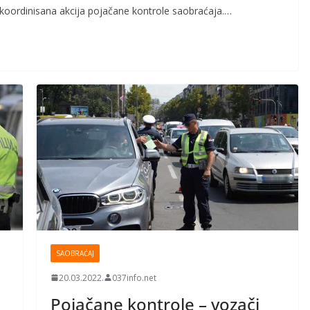
koordinisana akcija pojačane kontrole saobraćaja.…
SAOBRAĆAJ
20.03.2022.
037info.net
Pojačane kontrole – vozači