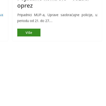
oprez
va
Pripadnici MUP-a, Uprave saobraćajne policije, u
periodu od 21. do 27.…