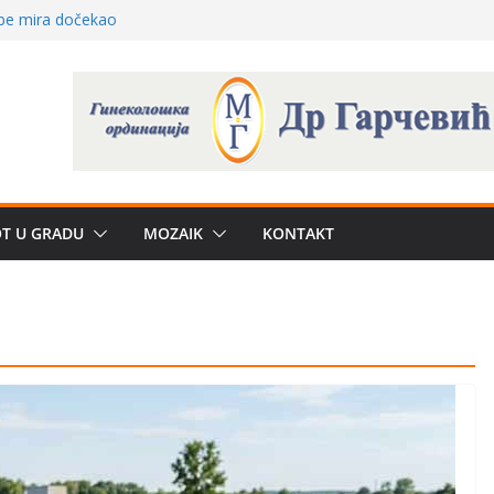
 – električni
žbe mira dočekao
a: može li
poznatije
crkveni projekat: Gde
leđu i sekularne
e biznis? Umesto
OT U GRADU
MOZAIK
KONTAKT
uju“ privatne