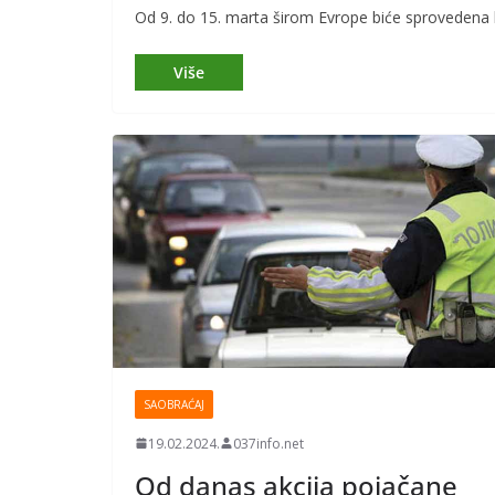
Od 9. do 15. marta širom Evrope biće sprovedena 
SAOBRAĆAJ
19.02.2024.
037info.net
Od danas akcija pojačane