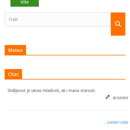
Meteo
Citat
Stidljivost je ukras mladosti, ali i mana starosti.
Aristotel
… (sledeći citat)