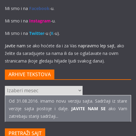
Mi smo i na
Facebook
-u.
Mi smo i na
Instagram
-u.
Mi smo i na
Twitter
-u (
X
-u).
Javite nam
se ako hoćete da i za Vas
napravimo lep sajt
, ako
želite da saradjujete sa nama ili da se oglašavate na ovim
stranicama (koje gledaju hiljade ljudi svakog dana).
ARHIVE TEKSTOVA
ARHIVE
TEKSTOVA
Od 31.08.2016. imamo novu verziju sajta. Sadržaji iz stare
verzije sajta postoje i dalje.
JAVITE NAM SE
ako Vam
zatrebaju stariji sadržaji...
PRETRAŽI SAJT