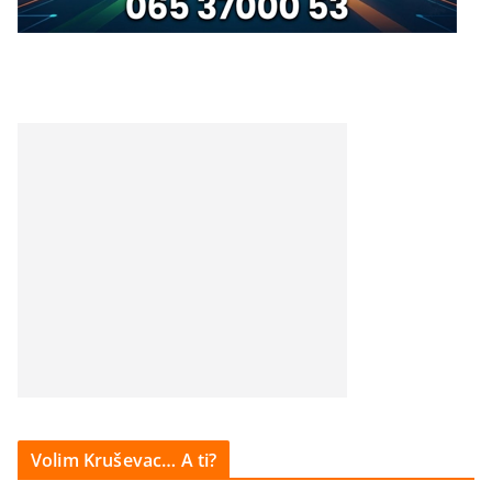
Volim Kruševac… A ti?