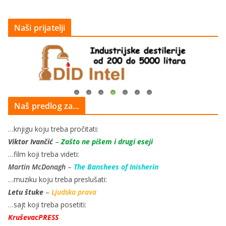
Naši prijatelji
Naš predlog za…
…knjigu koju treba pročitati:
Viktor Ivančić
–
Zašto ne pišem i drugi eseji
…film koji treba videti:
Martin McDonagh
–
The Banshees of Inisherin
…muziku koju treba preslušati:
Letu štuke
–
Ljudska prava
…sajt koji treba posetiti:
KruševacPRESS