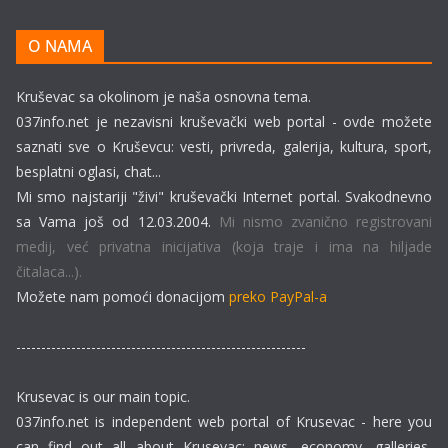
O NAMA
Kruševac sa okolinom je naša osnovna tema.
037info.net je nezavisni kruševački web portal - ovde možete
saznati sve o Kruševcu: vesti, privreda, galerija, kultura, sport,
besplatni oglasi, chat...
Mi smo najstariji "živi" kruševački Internet portal. Svakodnevno
sa Vama još od 12.03.2004.
Mi nismo zvanično registrovani
medij, već privatna inicijativa (koja traje i ima na hiljade
čitalaca...).
Možete nam pomoći donacijom
preko PayPal-a
----------------------------------------------------------
Krusevac is our main topic.
037info.net is independent web portal of Krusevac - here you
can find out all about Krusevac: news, economy, galleries,