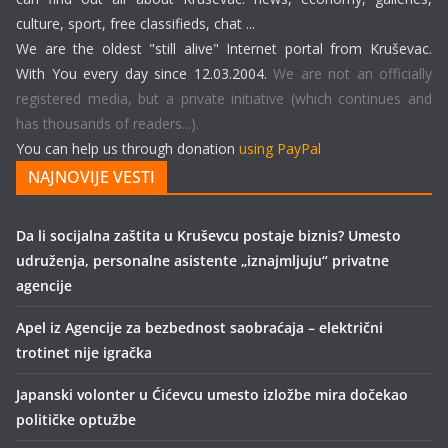
culture, sport, free classifieds, chat ...
We are the oldest "still alive" Internet portal from Kruševac.
With You every day since 12.03.2004.
We are not an officially
registered media, but a private initiative (which continues and
has thousands of readers...).
You can help us through donation
using PayPal
NAJNOVIJE VESTI
Da li socijalna zaštita u Kruševcu postaje biznis? Umesto
udruženja, personalne asistente „iznajmljuju“ privatne
agencije
Apel iz Agencije za bezbednost saobraćaja – električni
trotinet nije igračka
Japanski volonter u Ćićevcu umesto izložbe mira dočekao
političke optužbe