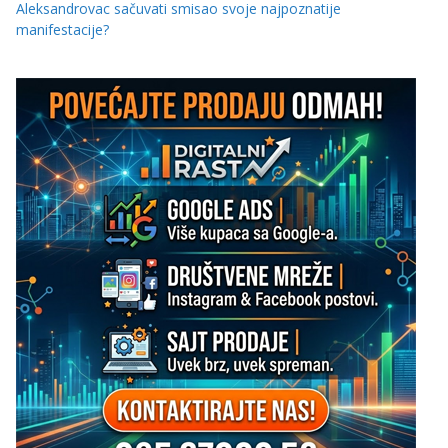
Aleksandrovac sačuvati smisao svoje najpoznatije
manifestacije?