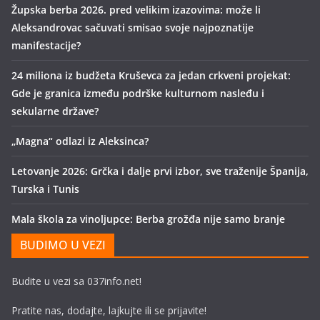
Župska berba 2026. pred velikim izazovima: može li
Aleksandrovac sačuvati smisao svoje najpoznatije
manifestacije?
24 miliona iz budžeta Kruševca za jedan crkveni projekat:
Gde je granica između podrške kulturnom nasleđu i
sekularne države?
„Magna“ odlazi iz Aleksinca?
Letovanje 2026: Grčka i dalje prvi izbor, sve traženije Španija,
Turska i Tunis
Mala škola za vinoljupce: Berba grožđa nije samo branje
BUDIMO U VEZI
Budite u vezi sa 037info.net!
Pratite nas, dodajte, lajkujte ili se prijavite!