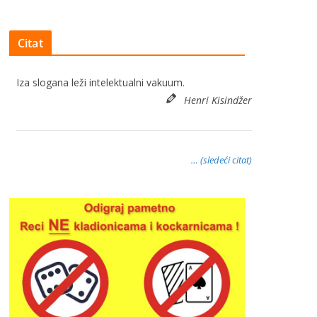
Citat
Iza slogana leži intelektualni vakuum.
Henri Kisindžer
… (sledeći citat)