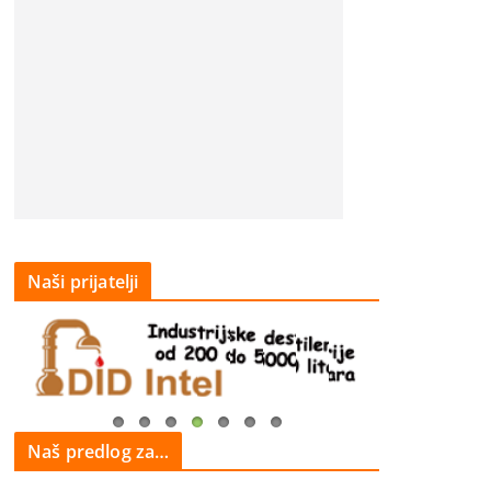
Naši prijatelji
Naš predlog za…