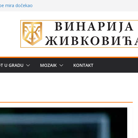
 – električni
žbe mira dočekao
a: može li
poznatije
crkveni projekat: Gde
leđu i sekularne
e biznis? Umesto
OT U GRADU
MOZAIK
KONTAKT
uju“ privatne