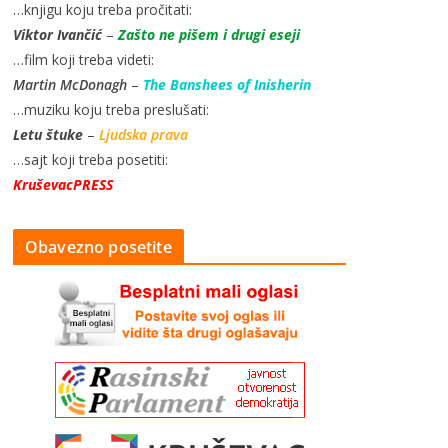
…knjigu koju treba pročitati:
Viktor Ivančić
–
Zašto ne pišem i drugi eseji
…film koji treba videti:
Martin McDonagh
–
The Banshees of Inisherin
…muziku koju treba preslušati:
Letu štuke
–
Ljudska prava
…sajt koji treba posetiti:
KruševacPRESS
Obavezno posetite