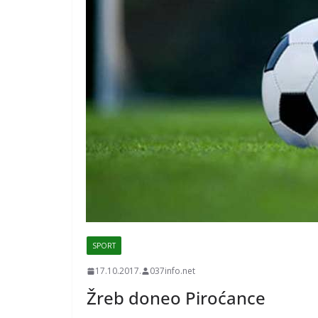
SPORT
17.10.2017.
037info.net
Žreb doneo Piroćance