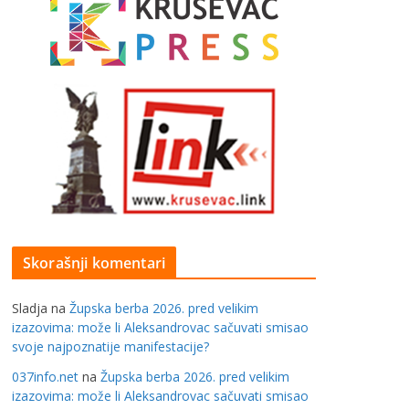
Skorašnji komentari
Sladja
na
Župska berba 2026. pred velikim
izazovima: može li Aleksandrovac sačuvati smisao
svoje najpoznatije manifestacije?
037info.net
na
Župska berba 2026. pred velikim
izazovima: može li Aleksandrovac sačuvati smisao