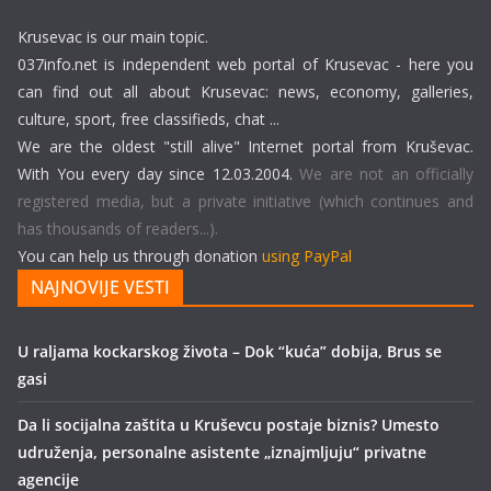
Krusevac is our main topic.
037info.net is independent web portal of Krusevac - here you
can find out all about Krusevac: news, economy, galleries,
culture, sport, free classifieds, chat ...
We are the oldest "still alive" Internet portal from Kruševac.
With You every day since 12.03.2004.
We are not an officially
registered media, but a private initiative (which continues and
has thousands of readers...).
You can help us through donation
using PayPal
NAJNOVIJE VESTI
U raljama kockarskog života – Dok “kuća” dobija, Brus se
gasi
Da li socijalna zaštita u Kruševcu postaje biznis? Umesto
udruženja, personalne asistente „iznajmljuju“ privatne
agencije