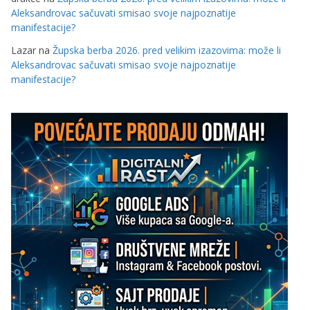
Aleksandrovac sačuvati smisao svoje najpoznatije
manifestacije?
Lazar
na
Župska berba 2026. pred velikim izazovima: može li
Aleksandrovac sačuvati smisao svoje najpoznatije
manifestacije?