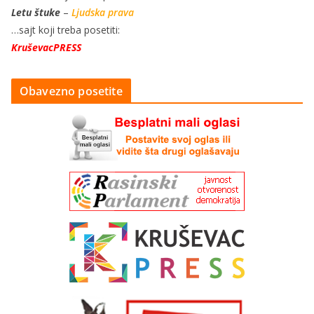
Letu štuke
–
Ljudska prava
…sajt koji treba posetiti:
KruševacPRESS
Obavezno posetite