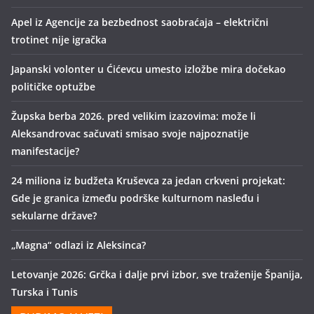
Apel iz Agencije za bezbednost saobraćaja – električni
trotinet nije igračka
Japanski volonter u Ćićevcu umesto izložbe mira dočekao
političke optužbe
Župska berba 2026. pred velikim izazovima: može li
Aleksandrovac sačuvati smisao svoje najpoznatije
manifestacije?
24 miliona iz budžeta Kruševca za jedan crkveni projekat:
Gde je granica između podrške kulturnom nasleđu i
sekularne države?
„Magna“ odlazi iz Aleksinca?
Letovanje 2026: Grčka i dalje prvi izbor, sve traženije Španija,
Turska i Tunis