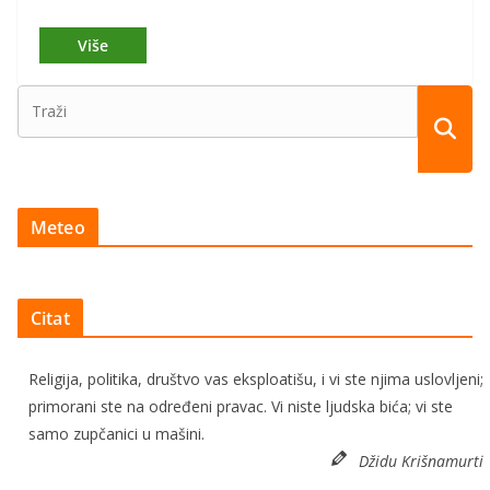
Meteo
Citat
Religija, politika, društvo vas eksploatišu, i vi ste njima uslovljeni;
primorani ste na određeni pravac. Vi niste ljudska bića; vi ste
samo zupčanici u mašini.
Džidu Krišnamurti