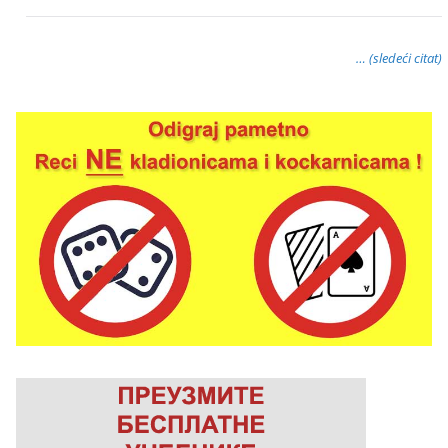
… (sledeći citat)