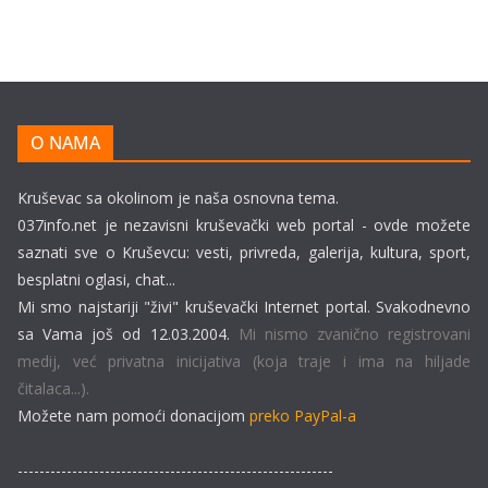
O NAMA
Kruševac sa okolinom je naša osnovna tema.
037info.net je nezavisni kruševački web portal - ovde možete
saznati sve o Kruševcu: vesti, privreda, galerija, kultura, sport,
besplatni oglasi, chat...
Mi smo najstariji "živi" kruševački Internet portal. Svakodnevno
sa Vama još od 12.03.2004.
Mi nismo zvanično registrovani
medij, već privatna inicijativa (koja traje i ima na hiljade
čitalaca...).
Možete nam pomoći donacijom
preko PayPal-a
----------------------------------------------------------