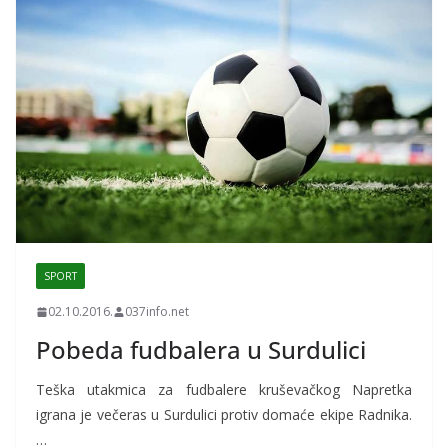
SPORT
02.10.2016.
037info.net
Pobeda fudbalera u Surdulici
Teška utakmica za fudbalere kruševačkog Napretka
igrana je večeras u Surdulici protiv domaće ekipe Radnika.
…