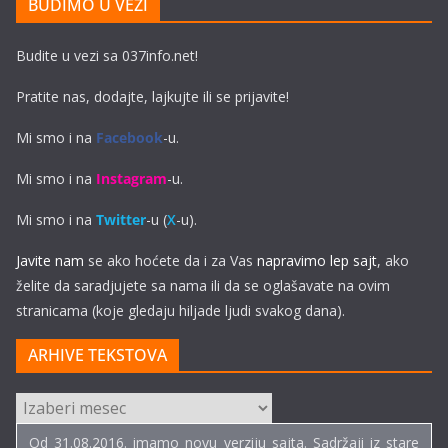
BUDIMO U VEZI
Budite u vezi sa 037info.net!
Pratite nas, dodajte, lajkujte ili se prijavite!
Mi smo i na
Facebook
-u.
Mi smo i na
Instagram
-u.
Mi smo i na
Twitter
-u (
X
-u).
Javite nam
se ako hoćete da i za Vas
napravimo lep sajt
, ako
želite da saradjujete sa nama ili da se oglašavate na ovim
stranicama (koje gledaju hiljade ljudi svakog dana).
ARHIVE TEKSTOVA
ARHIVE
TEKSTOVA
Od 31.08.2016. imamo novu verziju sajta. Sadržaji iz stare