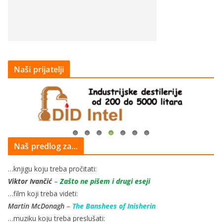
Naši prijatelji
Naš predlog za…
…knjigu koju treba pročitati:
Viktor Ivančić
–
Zašto ne pišem i drugi eseji
…film koji treba videti:
Martin McDonagh
–
The Banshees of Inisherin
…muziku koju treba preslušati: