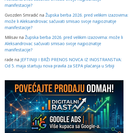
manifestacije?
Gvozden Smradić
na
Župska berba 2026. pred velikim izazovima:
može li Aleksandrovac sačuvati smisao svoje najpoznatije
manifestacije?
Milisav
na
Župska berba 2026. pred velikim izazovima: može li
Aleksandrovac sačuvati smisao svoje najpoznatije
manifestacije?
rade
na
JEFTINIJI I BRŽI PRENOS NOVCA IZ INOSTRANSTVA:
Od 5. maja startuju nova pravila za SEPA plaćanja u Srbiji