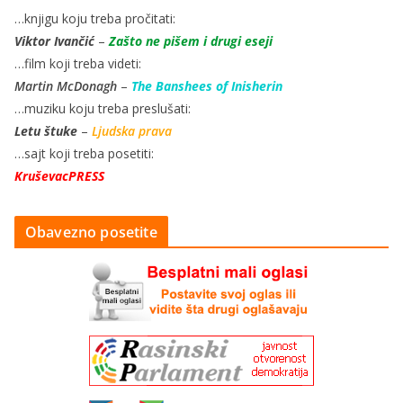
…knjigu koju treba pročitati:
Viktor Ivančić
–
Zašto ne pišem i drugi eseji
…film koji treba videti:
Martin McDonagh
–
The Banshees of Inisherin
…muziku koju treba preslušati:
Letu štuke
–
Ljudska prava
…sajt koji treba posetiti:
KruševacPRESS
Obavezno posetite