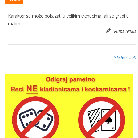
Karakter se može pokazati u velikim trenucima, ali se gradi u
malim.
Filips Bruks
… (sledeći citat)