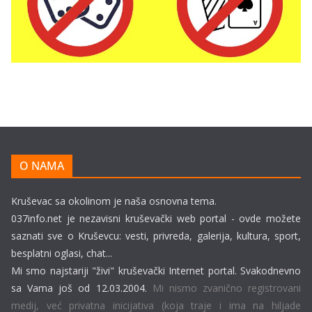
O NAMA
Kruševac sa okolinom je naša osnovna tema.
037info.net je nezavisni kruševački web portal - ovde možete
saznati sve o Kruševcu: vesti, privreda, galerija, kultura, sport,
besplatni oglasi, chat...
Mi smo najstariji "živi" kruševački Internet portal. Svakodnevno
sa Vama još od 12.03.2004.
Mi nismo zvanično registrovani
medij, već privatna inicijativa (koja traje i ima na hiljade