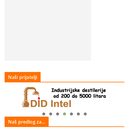
Naši prijatelji
Naš predlog za…