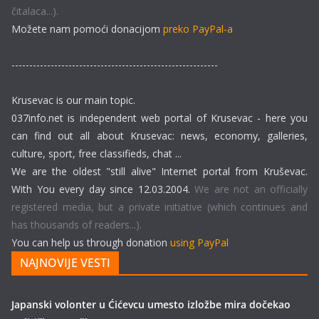
čitalaca...).
Možete nam pomoći donacijom
preko PayPal-a
----------------------------------------------------------
Krusevac is our main topic.
037info.net is independent web portal of Krusevac - here you
can find out all about Krusevac: news, economy, galleries,
culture, sport, free classifieds, chat ...
We are the oldest "still alive" Internet portal from Kruševac.
With You every day since 12.03.2004.
We are not an officially
registered media, but a private initiative (which continues and
has thousands of readers...).
You can help us through donation
using PayPal
NAJNOVIJE VESTI
Japanski volonter u Ćićevcu umesto izložbe mira dočekao