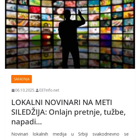
SARADNJA
06.10.2025.
037info.net
LOKALNI NOVINARI NA METI
SILEDŽIJA: Onlajn pretnje, tužbe,
napadi…
Novinari lokalnih medija u Srbiji svakodnevno se