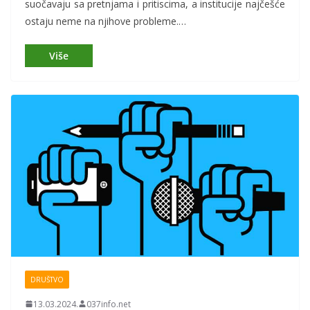
suočavaju sa pretnjama i pritiscima, a institucije najčešće
ostaju neme na njihove probleme.…
DRUŠTVO
13.03.2024.
037info.net