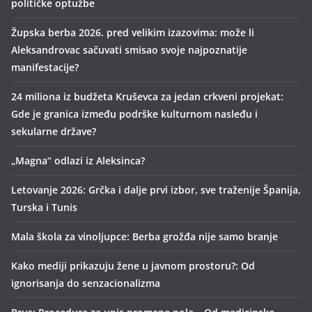
političke optužbe
Župska berba 2026. pred velikim izazovima: može li
Aleksandrovac sačuvati smisao svoje najpoznatije
manifestacije?
24 miliona iz budžeta Kruševca za jedan crkveni projekat:
Gde je granica između podrške kulturnom nasleđu i
sekularne države?
„Magna“ odlazi iz Aleksinca?
Letovanje 2026: Grčka i dalje prvi izbor, sve traženije Španija,
Turska i Tunis
Mala škola za vinoljupce: Berba grožđa nije samo branje
Kako mediji prikazuju žene u javnom prostoru?: Od
ignorisanja do senzacionalizma