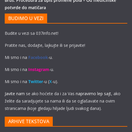
Brus: Procedura za upis promene pola – Od medicinske
potvrde do matičara
BUDIMO U VEZI
Budite u vezi sa 037info.net!
Pratite nas, dodajte, lajkujte ili se prijavite!
Mi smo i na
Facebook
-u.
Mi smo i na
Instagram
-u.
Mi smo i na
Twitter
-u (
X
-u).
Javite nam
se ako hoćete da i za Vas
napravimo lep sajt
, ako
želite da saradjujete sa nama ili da se oglašavate na ovim
stranicama (koje gledaju hiljade ljudi svakog dana).
ARHIVE TEKSTOVA