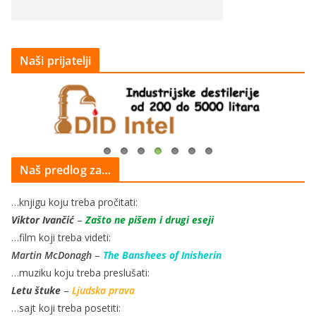
Naši prijatelji
Naš predlog za…
…knjigu koju treba pročitati:
Viktor Ivančić
–
Zašto ne pišem i drugi eseji
…film koji treba videti:
Martin McDonagh
–
The Banshees of Inisherin
…muziku koju treba preslušati:
Letu štuke
–
Ljudska prava
…sajt koji treba posetiti: