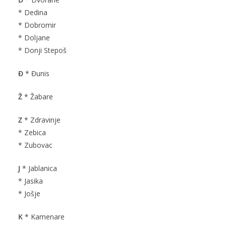
* Dedina
* Dobromir
* Doljane
* Donji Stepoš
Đ
* Đunis
Ž
* Žabare
Z
* Zdravinje
* Zebica
* Zubovac
J
* Jablanica
* Jasika
* Jošje
K
* Kamenare