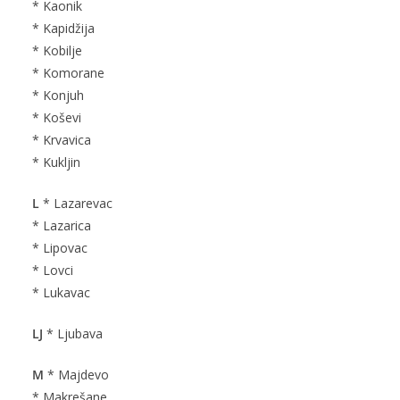
* Kaonik
* Kapidžija
* Kobilje
* Komorane
* Konjuh
* Koševi
* Krvavica
* Kukljin
L
* Lazarevac
* Lazarica
* Lipovac
* Lovci
* Lukavac
LJ
* Ljubava
M
* Majdevo
* Makrešane