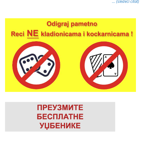
… (sledeći citat)