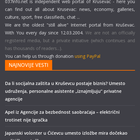
037info.net is independent web portal of Krusevac - here you
can find out all about Krusevac: news, economy, galleries,
culture, sport, free classifieds, chat ...
We are the oldest "still alive" Internet portal from Kruševac.
With You every day since 12.03.2004.
We are not an officially
registered media, but a private initiative (which continues and
has thousands of readers...).
You can help us through donation
using PayPal
NAJNOVIJE VESTI
Da li socijalna zaštita u Kruševcu postaje biznis? Umesto
udruženja, personalne asistente „iznajmljuju“ privatne
agencije
Apel iz Agencije za bezbednost saobraćaja – električni
trotinet nije igračka
Japanski volonter u Ćićevcu umesto izložbe mira dočekao