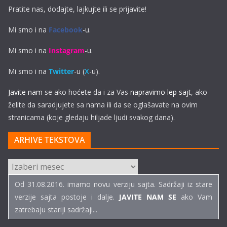
Pratite nas, dodajte, lajkujte ili se prijavite!
Mi smo i na
Facebook
-u.
Mi smo i na
Instagram
-u.
Mi smo i na
Twitter
-u (
X
-u).
Javite nam
se ako hoćete da i za Vas
napravimo lep sajt
, ako
želite da saradjujete sa nama ili da se oglašavate na ovim
stranicama (koje gledaju hiljade ljudi svakog dana).
ARHIVE TEKSTOVA
ARHIVE
TEKSTOVA
Od 31.08.2016. imamo novu verziju sajta. Sadržaji iz stare
verzije sajta postoje i dalje.
JAVITE NAM SE
ako Vam
zatrebaju stariji sadržaji...