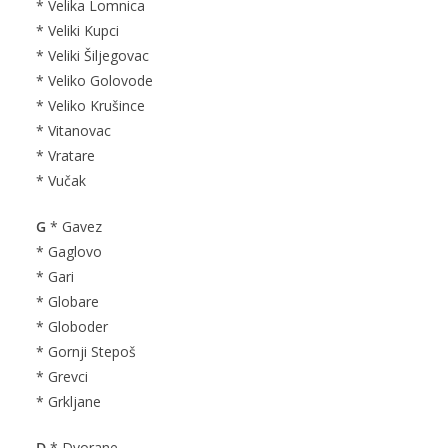
* Velika Lomnica
* Veliki Kupci
* Veliki Šiljegovac
* Veliko Golovode
* Veliko Krušince
* Vitanovac
* Vratare
* Vučak
G
* Gavez
* Gaglovo
* Gari
* Globare
* Globoder
* Gornji Stepoš
* Grevci
* Grkljane
D
* Dvorane