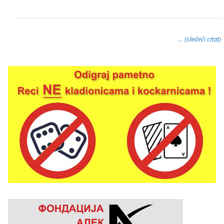
… (sledeći citat)