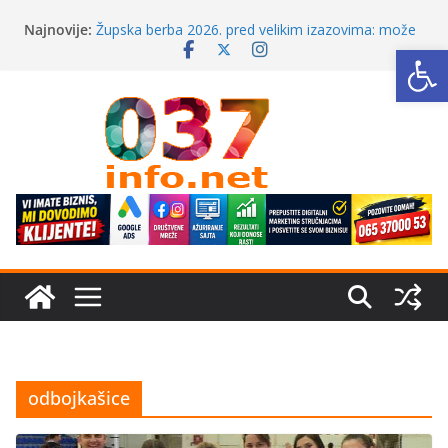
Skip
Najnovije:
Župska berba 2026. pred velikim izazovima: može
to
Op
li Aleksandrovac sačuvati smisao svoje
content
najpoznatije manifestacije?
24 miliona iz budžeta Kruševca za jedan crkveni
projekat: Gde je granica između podrške
kulturnom nasleđu i sekularne države?
„Magna“ odlazi iz Aleksinca?
Letovanje 2026: Grčka i dalje prvi izbor, sve
traženije Španija, Turska i Tunis
Japanski volonter u Ćićevcu umesto izložbe mira
dočekao političke optužbe
odbojkašice