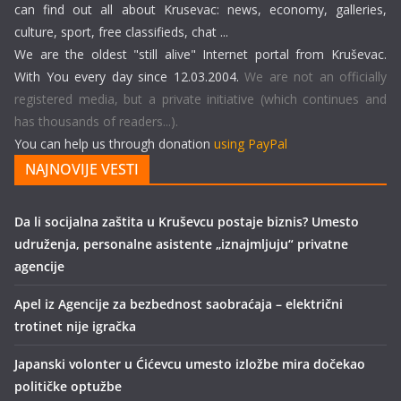
can find out all about Krusevac: news, economy, galleries,
culture, sport, free classifieds, chat ...
We are the oldest "still alive" Internet portal from Kruševac.
With You every day since 12.03.2004.
We are not an officially
registered media, but a private initiative (which continues and
has thousands of readers...).
You can help us through donation
using PayPal
NAJNOVIJE VESTI
Da li socijalna zaštita u Kruševcu postaje biznis? Umesto
udruženja, personalne asistente „iznajmljuju“ privatne
agencije
Apel iz Agencije za bezbednost saobraćaja – električni
trotinet nije igračka
Japanski volonter u Ćićevcu umesto izložbe mira dočekao
političke optužbe