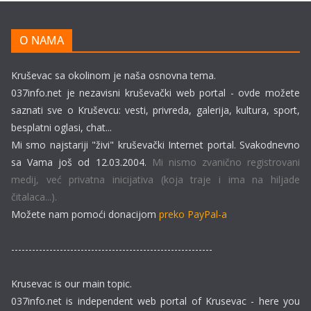
O NAMA
Kruševac sa okolinom je naša osnovna tema.
037info.net je nezavisni kruševački web portal - ovde možete
saznati sve o Kruševcu: vesti, privreda, galerija, kultura, sport,
besplatni oglasi, chat...
Mi smo najstariji "živi" kruševački Internet portal. Svakodnevno
sa Vama još od 12.03.2004.
Mi nismo zvanično registrovani
medij, već privatna inicijativa (koja traje i ima na hiljade
čitalaca...).
Možete nam pomoći donacijom
preko PayPal-a
----------------------------------------------------------
Krusevac is our main topic.
037info.net is independent web portal of Krusevac - here you