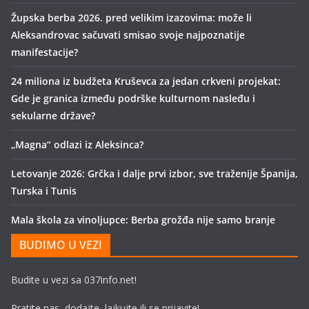
Župska berba 2026. pred velikim izazovima: može li
Aleksandrovac sačuvati smisao svoje najpoznatije
manifestacije?
24 miliona iz budžeta Kruševca za jedan crkveni projekat:
Gde je granica između podrške kulturnom nasleđu i
sekularne države?
„Magna“ odlazi iz Aleksinca?
Letovanje 2026: Grčka i dalje prvi izbor, sve traženije Španija,
Turska i Tunis
Mala škola za vinoljupce: Berba grožđa nije samo branje
BUDIMO U VEZI
Budite u vezi sa 037info.net!
Pratite nas, dodajte, lajkujte ili se prijavite!