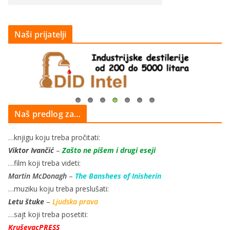
Naši prijatelji
Naš predlog za…
…knjigu koju treba pročitati:
Viktor Ivančić
–
Zašto ne pišem i drugi eseji
…film koji treba videti:
Martin McDonagh
–
The Banshees of Inisherin
…muziku koju treba preslušati:
Letu štuke
–
Ljudska prava
…sajt koji treba posetiti:
KruševacPRESS