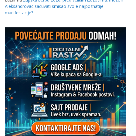
Aleksandrovac sačuvati smisao svoje najpoznatije
manifestacije?