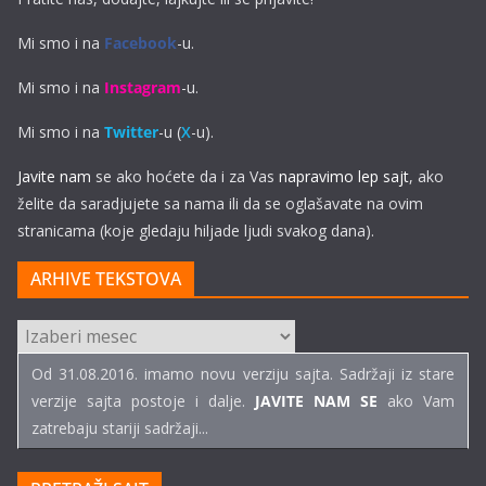
Mi smo i na
Facebook
-u.
Mi smo i na
Instagram
-u.
Mi smo i na
Twitter
-u (
X
-u).
Javite nam
se ako hoćete da i za Vas
napravimo lep sajt
, ako
želite da saradjujete sa nama ili da se oglašavate na ovim
stranicama (koje gledaju hiljade ljudi svakog dana).
ARHIVE TEKSTOVA
ARHIVE
TEKSTOVA
Od 31.08.2016. imamo novu verziju sajta. Sadržaji iz stare
verzije sajta postoje i dalje.
JAVITE NAM SE
ako Vam
zatrebaju stariji sadržaji...