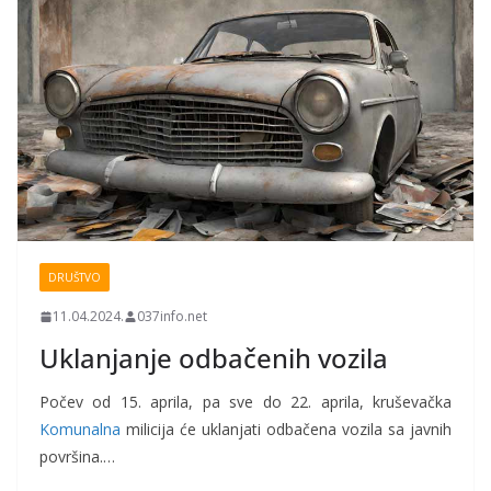
DRUŠTVO
11.04.2024.
037info.net
Uklanjanje odbačenih vozila
Počev od 15. aprila, pa sve do 22. aprila, kruševačka
Komunalna
milicija će uklanjati odbačena vozila sa javnih
površina.…