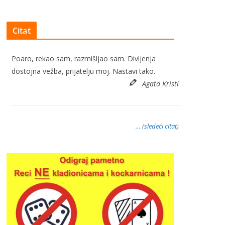
Citat
Poaro, rekao sam, razmišljao sam. Divljenja
dostojna vežba, prijatelju moj. Nastavi tako.
Agata Kristi
… (sledeći citat)