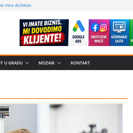
 – električni
žbe mira dočekao
a: može li
poznatije
crkveni projekat: Gde
leđu i sekularne
e biznis? Umesto
OT U GRADU
MOZAIK
KONTAKT
uju“ privatne