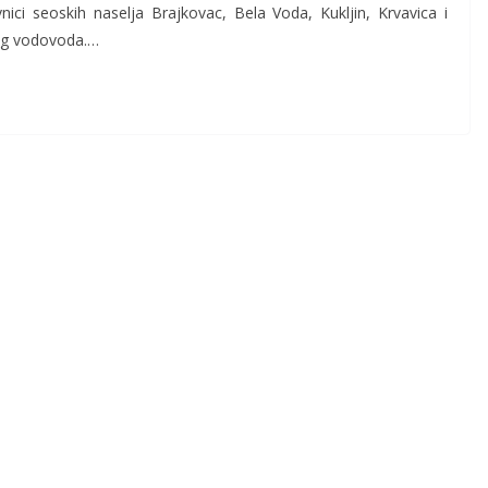
ci seoskih naselja Brajkovac, Bela Voda, Kukljin, Krvavica i
kog vodovoda.…