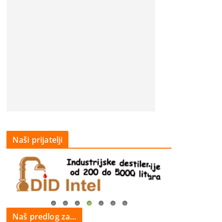
Naši prijatelji
Naš predlog za…