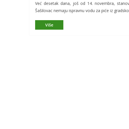
Već desetak dana, još od 14. novembra, stanovni
Šašilovac nemaju ispravnu vodu za piće iz grads