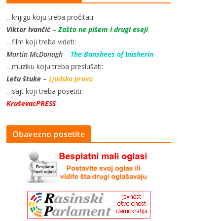
…knjigu koju treba pročitati:
Viktor Ivančić
–
Zašto ne pišem i drugi eseji
…film koji treba videti:
Martin McDonagh
–
The Banshees of Inisherin
…muziku koju treba preslušati:
Letu štuke
–
Ljudska prava
…sajt koji treba posetiti:
KruševacPRESS
Obavezno posetite