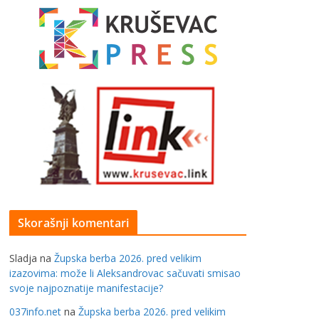
Skorašnji komentari
Sladja
na
Župska berba 2026. pred velikim
izazovima: može li Aleksandrovac sačuvati smisao
svoje najpoznatije manifestacije?
037info.net
na
Župska berba 2026. pred velikim