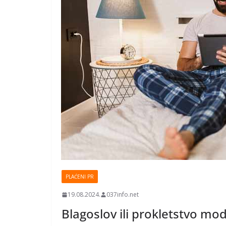
PLAĆENI PR
19.08.2024.
037info.net
Blagoslov ili prokletstvo mo