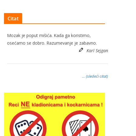
Citat
Mozak je poput mišića. Kada ga koristimo,
osećamo se dobro. Razumevanje je zabavno.
Karl Sejgan
… (sledeći citat)