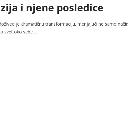
ija i njene posledice
oživeo je dramatičnu transformaciju, menjajući ne samo način
mo svet oko sebe.…