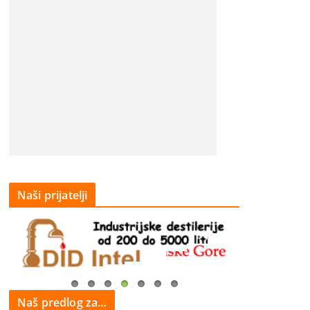
Naši prijatelji
Naš predlog za…