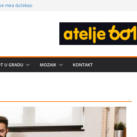
 – električni
žbe mira dočekao
a: može li
poznatije
crkveni projekat: Gde
leđu i sekularne
e biznis? Umesto
OT U GRADU
MOZAIK
KONTAKT
uju“ privatne