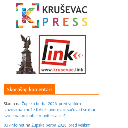
Skorašnji komentari
Sladja
na
Župska berba 2026. pred velikim
izazovima: može li Aleksandrovac sačuvati smisao
svoje najpoznatije manifestacije?
037info.net
na
Župska berba 2026. pred velikim