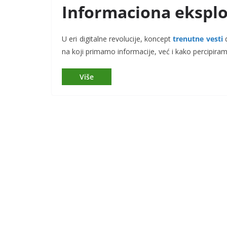
Informaciona eksploz
U eri digitalne revolucije, koncept
trenutne vesti
d
na koji primamo informacije, već i kako percipira