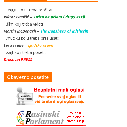
…knjigu koju treba pročitati:
Viktor Ivančić
–
Zašto ne pišem i drugi eseji
…film koji treba videti:
Martin McDonagh
–
The Banshees of Inisherin
…muziku koju treba preslušati:
Letu štuke
–
Ljudska prava
…sajt koji treba posetiti:
KruševacPRESS
Obavezno posetite