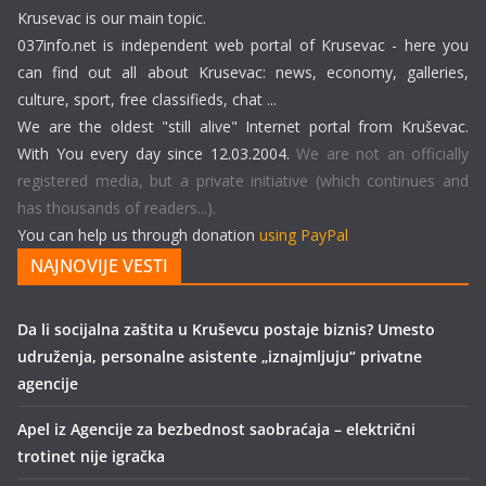
Krusevac is our main topic.
037info.net is independent web portal of Krusevac - here you
can find out all about Krusevac: news, economy, galleries,
culture, sport, free classifieds, chat ...
We are the oldest "still alive" Internet portal from Kruševac.
With You every day since 12.03.2004.
We are not an officially
registered media, but a private initiative (which continues and
has thousands of readers...).
You can help us through donation
using PayPal
NAJNOVIJE VESTI
Da li socijalna zaštita u Kruševcu postaje biznis? Umesto
udruženja, personalne asistente „iznajmljuju“ privatne
agencije
Apel iz Agencije za bezbednost saobraćaja – električni
trotinet nije igračka