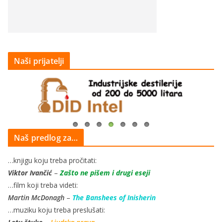
Naši prijatelji
Naš predlog za…
…knjigu koju treba pročitati:
Viktor Ivančić
–
Zašto ne pišem i drugi eseji
…film koji treba videti:
Martin McDonagh
–
The Banshees of Inisherin
…muziku koju treba preslušati: