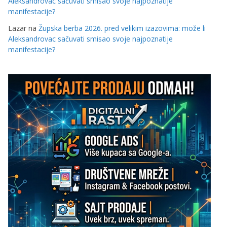
Aleksandrovac sačuvati smisao svoje najpoznatije
manifestacije?
Lazar
na
Župska berba 2026. pred velikim izazovima: može li
Aleksandrovac sačuvati smisao svoje najpoznatije
manifestacije?