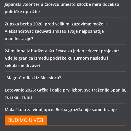
Japanski volonter u Ćićevcu umesto izložbe mira dočekao
političke optužbe
Župska berba 2026. pred velikim izazovima: može li
Aleksandrovac sačuvati smisao svoje najpoznatije
manifestacije?
24 miliona iz budžeta Kruševca za jedan crkveni projekat:
Gde je granica između podrške kulturnom nasleđu i
sekularne države?
„Magna“ odlazi iz Aleksinca?
Letovanje 2026: Grčka i dalje prvi izbor, sve traženije Španija,
Turska i Tunis
Mala škola za vinoljupce: Berba grožđa nije samo branje
BUDIMO U VEZI