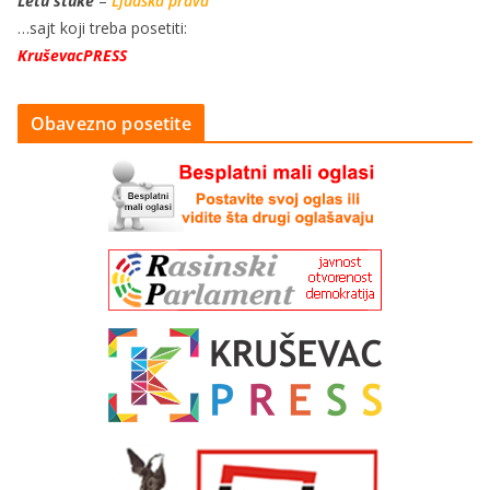
Letu štuke
–
Ljudska prava
…sajt koji treba posetiti:
KruševacPRESS
Obavezno posetite