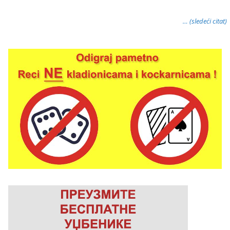
… (sledeći citat)