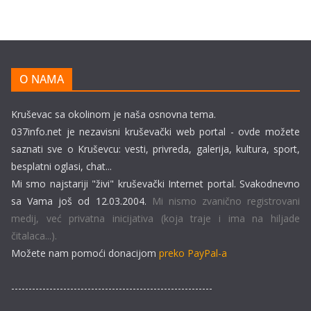
O NAMA
Kruševac sa okolinom je naša osnovna tema.
037info.net je nezavisni kruševački web portal - ovde možete
saznati sve o Kruševcu: vesti, privreda, galerija, kultura, sport,
besplatni oglasi, chat...
Mi smo najstariji "živi" kruševački Internet portal. Svakodnevno
sa Vama još od 12.03.2004.
Mi nismo zvanično registrovani
medij, već privatna inicijativa (koja traje i ima na hiljade
čitalaca...).
Možete nam pomoći donacijom
preko PayPal-a
----------------------------------------------------------