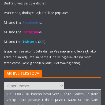
Budite u vezi sa 037info.net!
Pratite nas, dodajte, lajkujte ili se prijavite!
Mi smo i na
Facebook
-u.
Mi smo i na
Instagram
-u.
Mi smo i na
Twitter
-u (
X
-u).
Javite nam
se ako hoćete da i za Vas
napravimo lep sajt
, ako
želite da saradjujete sa nama ili da se oglašavate na ovim
stranicama (koje gledaju hiljade ljudi svakog dana).
ARHIVE TEKSTOVA
ARHIVE
TEKSTOVA
Od 31.08.2016. imamo novu verziju sajta. Sadržaji iz stare
verzije sajta postoje i dalje.
JAVITE NAM SE
ako Vam