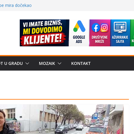
 – električni
žbe mira dočekao
a: može li
poznatije
crkveni projekat: Gde
leđu i sekularne
e biznis? Umesto
OT U GRADU
MOZAIK
KONTAKT
uju“ privatne