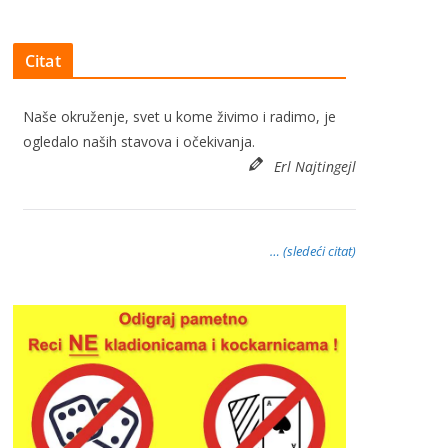
Citat
Naše okruženje, svet u kome živimo i radimo, je
ogledalo naših stavova i očekivanja.
Erl Najtingejl
… (sledeći citat)