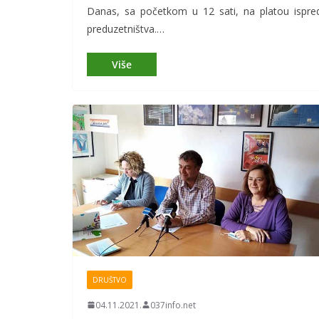
Danas, sa početkom u 12 sati, na platou ispre
preduzetništva.…
DRUŠTVO
04.11.2021.
037info.net