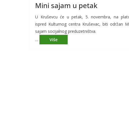
Mini sajam u petak
U Kruševcu će u petak, 5. novembra, na plat
ispred Kulturnog centra Kruševac, biti održan Mi
sajam socijalnog preduzetništva.
…