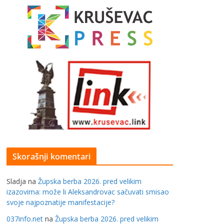
Skorašnji komentari
Sladja
na
Župska berba 2026. pred velikim
izazovima: može li Aleksandrovac sačuvati smisao
svoje najpoznatije manifestacije?
037info.net
na
Župska berba 2026. pred velikim