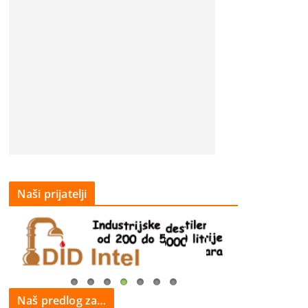
Naši prijatelji
Naš predlog za…