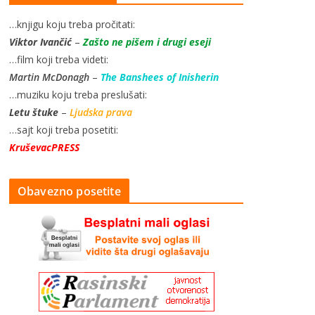
…knjigu koju treba pročitati:
Viktor Ivančić
–
Zašto ne pišem i drugi eseji
…film koji treba videti:
Martin McDonagh
–
The Banshees of Inisherin
…muziku koju treba preslušati:
Letu štuke
–
Ljudska prava
…sajt koji treba posetiti:
KruševacPRESS
Obavezno posetite