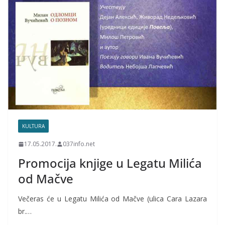
KULTURA
17.05.2017.
037info.net
Promocija knjige u Legatu Milića
od Mačve
Večeras će u Legatu Milića od Mačve (ulica Cara Lazara
br.…