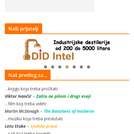
Naši prijatelji
Naš predlog za…
…knjigu koju treba pročitati:
Viktor Ivančić
–
Zašto ne pišem i drugi eseji
…film koji treba videti:
Martin McDonagh
–
The Banshees of Inisherin
…muziku koju treba preslušati:
Letu štuke
–
Ljudska prava
…sajt koji treba posetiti: