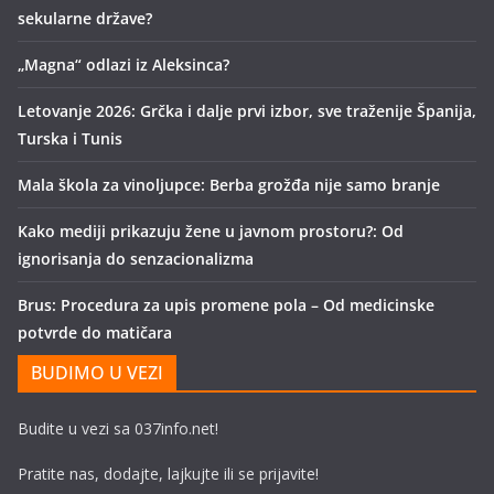
sekularne države?
„Magna“ odlazi iz Aleksinca?
Letovanje 2026: Grčka i dalje prvi izbor, sve traženije Španija,
Turska i Tunis
Mala škola za vinoljupce: Berba grožđa nije samo branje
Kako mediji prikazuju žene u javnom prostoru?: Od
ignorisanja do senzacionalizma
Brus: Procedura za upis promene pola – Od medicinske
potvrde do matičara
BUDIMO U VEZI
Budite u vezi sa 037info.net!
Pratite nas, dodajte, lajkujte ili se prijavite!