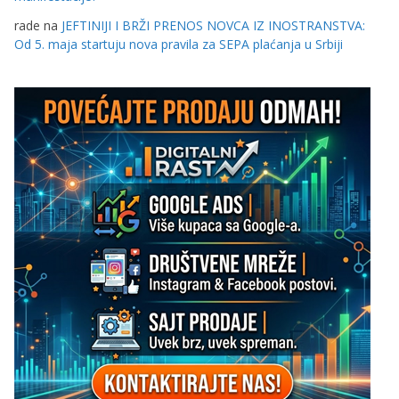
rade
na
JEFTINIJI I BRŽI PRENOS NOVCA IZ INOSTRANSTVA:
Od 5. maja startuju nova pravila za SEPA plaćanja u Srbiji