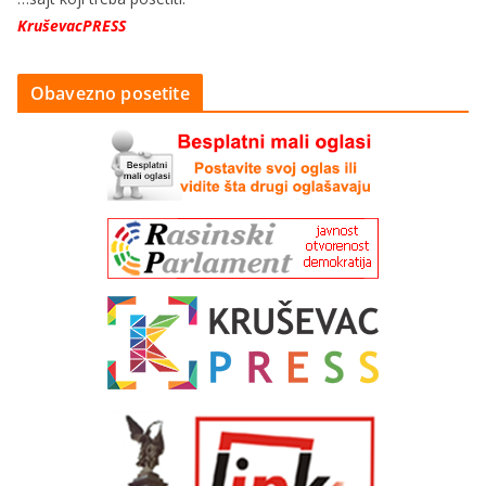
KruševacPRESS
Obavezno posetite