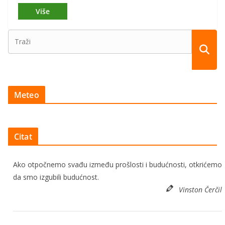
Meteo
Citat
Ako otpočnemo svađu između prošlosti i budućnosti, otkrićemo
da smo izgubili budućnost.
Vinston Čerčil