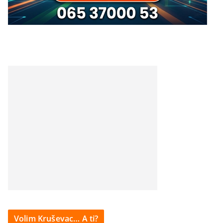
Volim Kruševac… A ti?