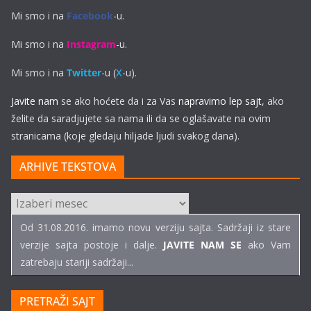
Mi smo i na
Facebook
-u.
Mi smo i na
Instagram
-u.
Mi smo i na
Twitter
-u (
X
-u).
Javite nam
se ako hoćete da i za Vas
napravimo lep sajt
, ako
želite da saradjujete sa nama ili da se oglašavate na ovim
stranicama (koje gledaju hiljade ljudi svakog dana).
ARHIVE TEKSTOVA
ARHIVE
TEKSTOVA
Od 31.08.2016. imamo novu verziju sajta. Sadržaji iz stare
verzije sajta postoje i dalje.
JAVITE NAM SE
ako Vam
zatrebaju stariji sadržaji...
PRETRAŽI SAJT