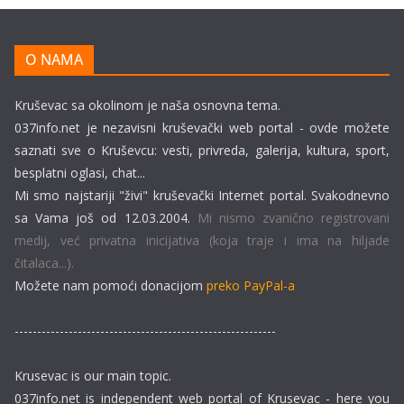
O NAMA
Kruševac sa okolinom je naša osnovna tema.
037info.net je nezavisni kruševački web portal - ovde možete
saznati sve o Kruševcu: vesti, privreda, galerija, kultura, sport,
besplatni oglasi, chat...
Mi smo najstariji "živi" kruševački Internet portal. Svakodnevno
sa Vama još od 12.03.2004.
Mi nismo zvanično registrovani
medij, već privatna inicijativa (koja traje i ima na hiljade
čitalaca...).
Možete nam pomoći donacijom
preko PayPal-a
----------------------------------------------------------
Krusevac is our main topic.
037info.net is independent web portal of Krusevac - here you