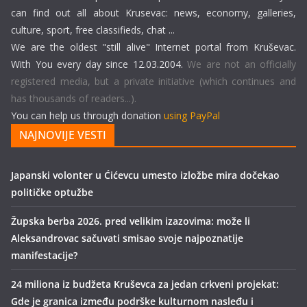
can find out all about Krusevac: news, economy, galleries,
culture, sport, free classifieds, chat ...
We are the oldest "still alive" Internet portal from Kruševac.
With You every day since 12.03.2004.
We are not an officially
registered media, but a private initiative (which continues and
has thousands of readers...).
You can help us through donation
using PayPal
NAJNOVIJE VESTI
Japanski volonter u Ćićevcu umesto izložbe mira dočekao
političke optužbe
Župska berba 2026. pred velikim izazovima: može li
Aleksandrovac sačuvati smisao svoje najpoznatije
manifestacije?
24 miliona iz budžeta Kruševca za jedan crkveni projekat:
Gde je granica između podrške kulturnom nasleđu i