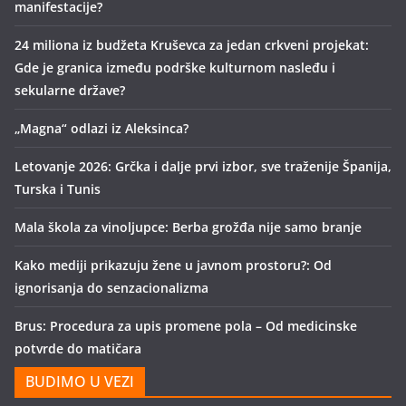
manifestacije?
24 miliona iz budžeta Kruševca za jedan crkveni projekat:
Gde je granica između podrške kulturnom nasleđu i
sekularne države?
„Magna“ odlazi iz Aleksinca?
Letovanje 2026: Grčka i dalje prvi izbor, sve traženije Španija,
Turska i Tunis
Mala škola za vinoljupce: Berba grožđa nije samo branje
Kako mediji prikazuju žene u javnom prostoru?: Od
ignorisanja do senzacionalizma
Brus: Procedura za upis promene pola – Od medicinske
potvrde do matičara
BUDIMO U VEZI