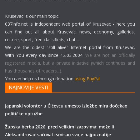
----------------------------------------------------------
Krusevac is our main topic.
037info.net is independent web portal of Krusevac - here you
can find out all about Krusevac: news, economy, galleries,
culture, sport, free classifieds, chat ...
We are the oldest "still alive" Internet portal from Kruševac.
With You every day since 12.03.2004.
We are not an officially
registered media, but a private initiative (which continues and
has thousands of readers...).
You can help us through donation
using PayPal
NAJNOVIJE VESTI
Japanski volonter u Ćićevcu umesto izložbe mira dočekao
političke optužbe
Župska berba 2026. pred velikim izazovima: može li
Aleksandrovac sačuvati smisao svoje najpoznatije