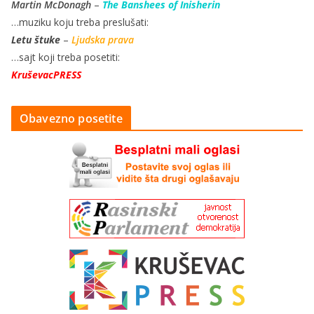
Martin McDonagh
–
The Banshees of Inisherin
…muziku koju treba preslušati:
Letu štuke
–
Ljudska prava
…sajt koji treba posetiti:
KruševacPRESS
Obavezno posetite