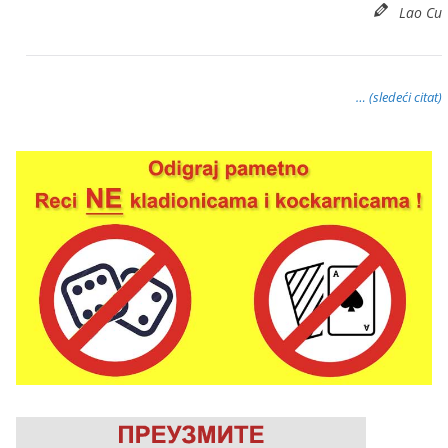
Lao Cu
… (sledeći citat)