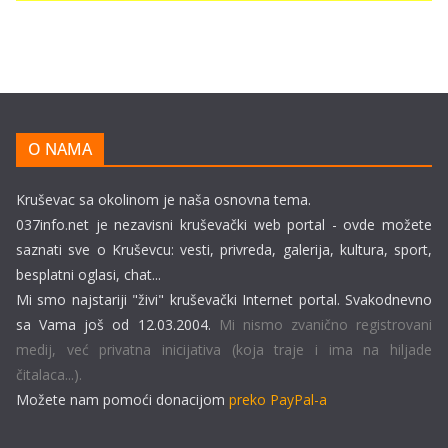
O NAMA
Kruševac sa okolinom je naša osnovna tema.
037info.net je nezavisni kruševački web portal - ovde možete
saznati sve o Kruševcu: vesti, privreda, galerija, kultura, sport,
besplatni oglasi, chat...
Mi smo najstariji "živi" kruševački Internet portal. Svakodnevno
sa Vama još od 12.03.2004.
Mi nismo zvanično registrovani
medij, već privatna inicijativa (koja traje i ima na hiljade
čitalaca...).
Možete nam pomoći donacijom
preko PayPal-a