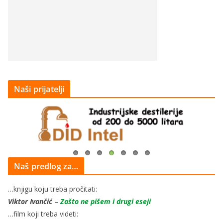
Naši prijatelji
Naš predlog za…
…knjigu koju treba pročitati:
Viktor Ivančić
–
Zašto ne pišem i drugi eseji
…film koji treba videti: