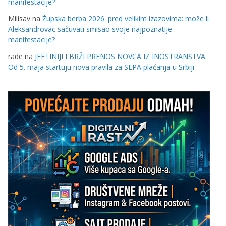
manifestacije?
Milisav
na
Župska berba 2026. pred velikim izazovima: može li
Aleksandrovac sačuvati smisao svoje najpoznatije
manifestacije?
rade
na
JEFTINIJI I BRŽI PRENOS NOVCA IZ INOSTRANSTVA:
Od 5. maja startuju nova pravila za SEPA plaćanja u Srbiji