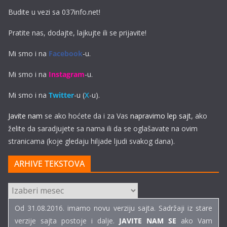
Budite u vezi sa 037info.net!
Pratite nas, dodajte, lajkujte ili se prijavite!
Mi smo i na
Facebook
-u.
Mi smo i na
Instagram
-u.
Mi smo i na
Twitter
-u (
X
-u).
Javite nam
se ako hoćete da i za Vas
napravimo lep sajt
, ako
želite da saradjujete sa nama ili da se oglašavate na ovim
stranicama (koje gledaju hiljade ljudi svakog dana).
ARHIVE TEKSTOVA
ARHIVE
TEKSTOVA
Od 31.08.2016. imamo novu verziju sajta. Sadržaji iz stare
verzije sajta postoje i dalje.
JAVITE NAM SE
ako Vam