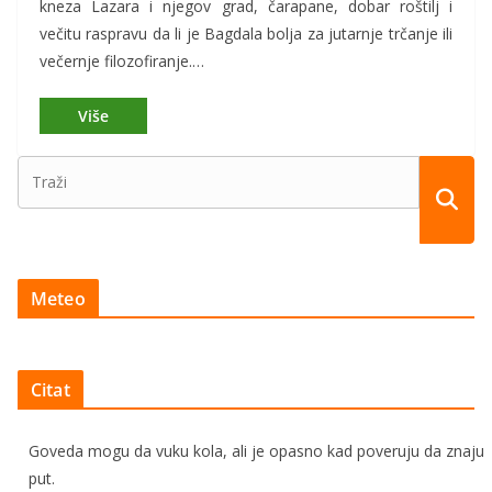
kneza Lazara i njegov grad, čarapane, dobar roštilj i
večitu raspravu da li je Bagdala bolja za jutarnje trčanje ili
večernje filozofiranje.…
Meteo
Citat
Goveda mogu da vuku kola, ali je opasno kad poveruju da znaju
put.