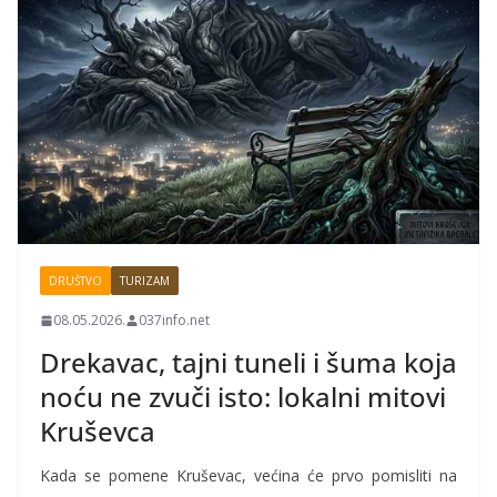
DRUŠTVO
TURIZAM
08.05.2026.
037info.net
Drekavac, tajni tuneli i šuma koja
noću ne zvuči isto: lokalni mitovi
Kruševca
Kada se pomene
Kruševac
, većina će prvo pomisliti na