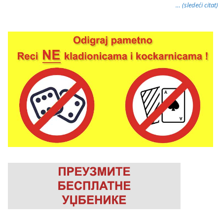
… (sledeći citat)