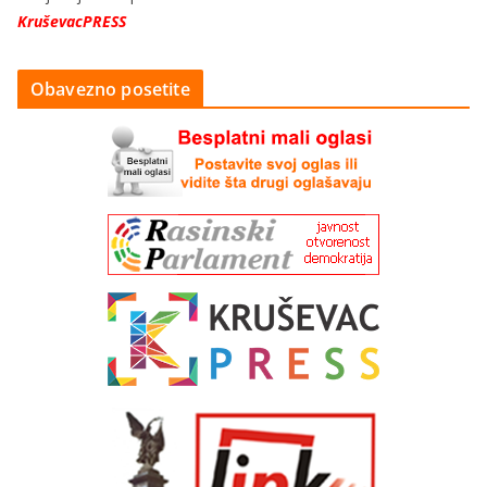
KruševacPRESS
Obavezno posetite