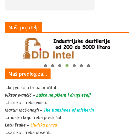
Naši prijatelji
Naš predlog za…
…knjigu koju treba pročitati:
Viktor Ivančić
–
Zašto ne pišem i drugi eseji
…film koji treba videti:
Martin McDonagh
–
The Banshees of Inisherin
…muziku koju treba preslušati:
Letu štuke
–
Ljudska prava
…sajt koji treba posetiti: