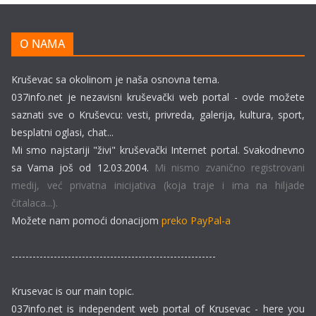
O NAMA
Kruševac sa okolinom je naša osnovna tema.
037info.net je nezavisni kruševački web portal - ovde možete
saznati sve o Kruševcu: vesti, privreda, galerija, kultura, sport,
besplatni oglasi, chat...
Mi smo najstariji "živi" kruševački Internet portal. Svakodnevno
sa Vama još od 12.03.2004.
Mi nismo zvanično registrovani
medij, već privatna inicijativa (koja traje i ima na hiljade
čitalaca...).
Možete nam pomoći donacijom
preko PayPal-a
----------------------------------------------------------
Krusevac is our main topic.
037info.net is independent web portal of Krusevac - here you