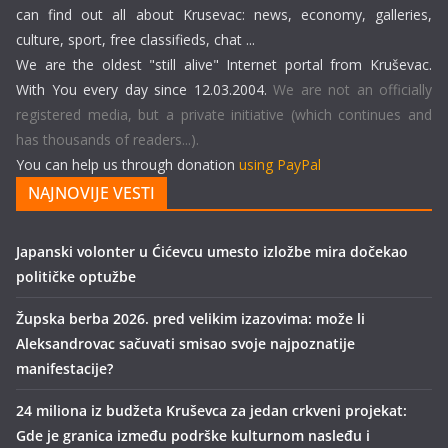
can find out all about Krusevac: news, economy, galleries,
culture, sport, free classifieds, chat ...
We are the oldest "still alive" Internet portal from Kruševac.
With You every day since 12.03.2004.
We are not an officially
registered media, but a private initiative (which continues and
has thousands of readers...).
You can help us through donation
using PayPal
NAJNOVIJE VESTI
Japanski volonter u Ćićevcu umesto izložbe mira dočekao
političke optužbe
Župska berba 2026. pred velikim izazovima: može li
Aleksandrovac sačuvati smisao svoje najpoznatije
manifestacije?
24 miliona iz budžeta Kruševca za jedan crkveni projekat:
Gde je granica između podrške kulturnom nasleđu i