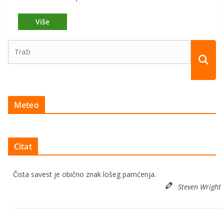
Meteo
Citat
Čista savest je obično znak lošeg pamćenja.
Steven Wright