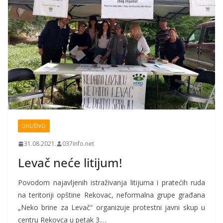
DRUŠTVO
31.08.2021.
037info.net
Levač neće litijum!
Povodom najavljenih istraživanja litijuma i pratećih ruda
na teritoriji opštine Rekovac, neformalna grupe građana
„Neko brine za Levač“ organizuje protestni javni skup u
centru Rekovca u petak 3.…