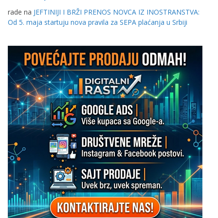
rade
na
JEFTINIJI I BRŽI PRENOS NOVCA IZ INOSTRANSTVA:
Od 5. maja startuju nova pravila za SEPA plaćanja u Srbiji