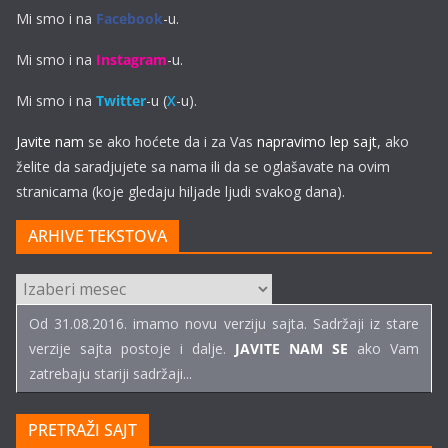
Mi smo i na
Facebook
-u.
Mi smo i na
Instagram
-u.
Mi smo i na
Twitter
-u (
X
-u).
Javite nam
se ako hoćete da i za Vas
napravimo lep sajt
, ako
želite da saradjujete sa nama ili da se oglašavate na ovim
stranicama (koje gledaju hiljade ljudi svakog dana).
ARHIVE TEKSTOVA
ARHIVE
TEKSTOVA
Od 31.08.2016. imamo novu verziju sajta. Sadržaji iz stare
verzije sajta postoje i dalje.
JAVITE NAM SE
ako Vam
zatrebaju stariji sadržaji...
PRETRAŽI SAJT