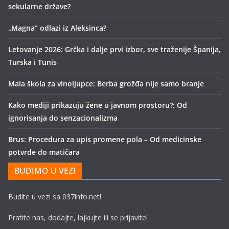
sekularne države?
„Magna“ odlazi iz Aleksinca?
Letovanje 2026: Grčka i dalje prvi izbor, sve traženije Španija,
Turska i Tunis
Mala škola za vinoljupce: Berba grožđa nije samo branje
Kako mediji prikazuju žene u javnom prostoru?: Od
ignorisanja do senzacionalizma
Brus: Procedura za upis promene pola – Od medicinske
potvrde do matičara
BUDIMO U VEZI
Budite u vezi sa 037info.net!
Pratite nas, dodajte, lajkujte ili se prijavite!