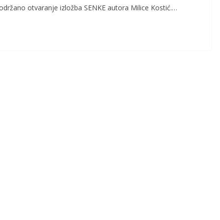
će održano otvaranje izložba SENKE autora Milice Kostić.…