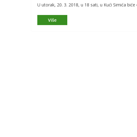
U utorak, 20. 3. 2018, u 18 sati, u Kući Simića bi