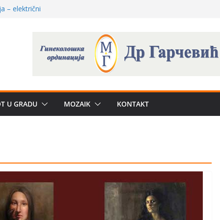
e biznis? Umesto
uju“ privatne
 – električni
žbe mira dočekao
a: može li
poznatije
 dobija, Brus se
OT U GRADU
MOZAIK
KONTAKT