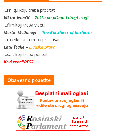
…knjigu koju treba pročitati:
Viktor Ivančić
–
Zašto ne pišem i drugi eseji
…film koji treba videti:
Martin McDonagh
–
The Banshees of Inisherin
…muziku koju treba preslušati:
Letu štuke
–
Ljudska prava
…sajt koji treba posetiti:
KruševacPRESS
Obavezno posetite