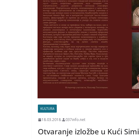
KULTURA
18.03.2018.
037info.net
Otvaranje izložbe u Kući Sim