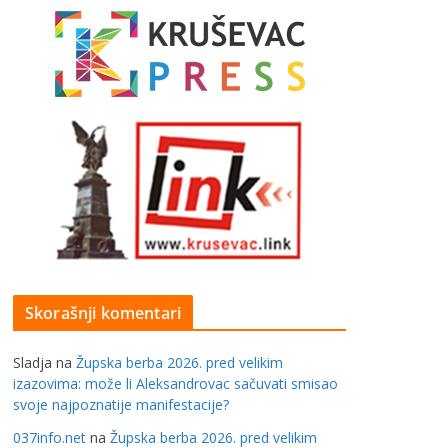
Skorašnji komentari
Sladja
na
Župska berba 2026. pred velikim
izazovima: može li Aleksandrovac sačuvati smisao
svoje najpoznatije manifestacije?
037info.net
na
Župska berba 2026. pred velikim