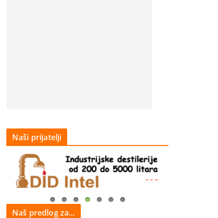
Naši prijatelji
Naš predlog za…