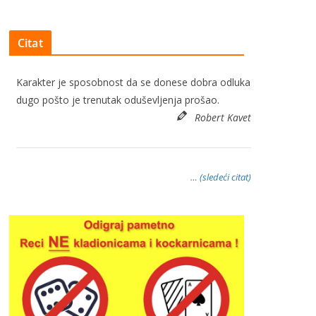
Citat
Karakter je sposobnost da se donese dobra odluka
dugo pošto je trenutak oduševljenja prošao.
Robert Kavet
… (sledeći citat)