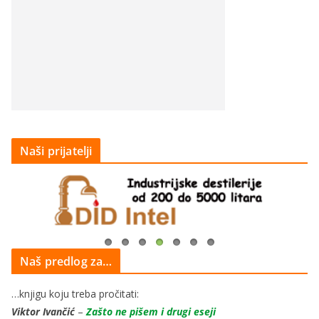
Naši prijatelji
Naš predlog za…
…knjigu koju treba pročitati:
Viktor Ivančić
–
Zašto ne pišem i drugi eseji