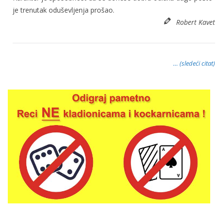
je trenutak oduševljenja prošao.
Robert Kavet
… (sledeći citat)