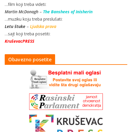
…film koji treba videti:
Martin McDonagh
–
The Banshees of Inisherin
…muziku koju treba preslušati:
Letu štuke
–
Ljudska prava
…sajt koji treba posetiti:
KruševacPRESS
Obavezno posetite