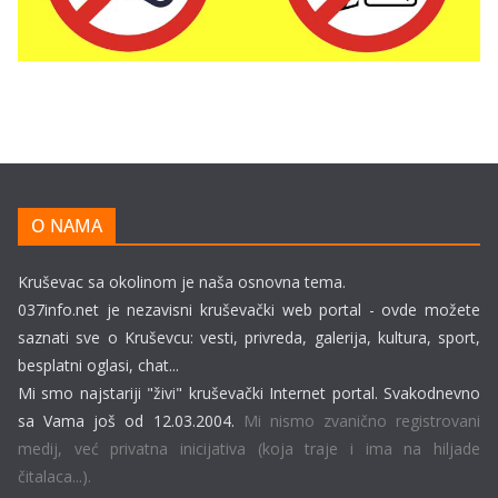
O NAMA
Kruševac sa okolinom je naša osnovna tema.
037info.net je nezavisni kruševački web portal - ovde možete
saznati sve o Kruševcu: vesti, privreda, galerija, kultura, sport,
besplatni oglasi, chat...
Mi smo najstariji "živi" kruševački Internet portal. Svakodnevno
sa Vama još od 12.03.2004.
Mi nismo zvanično registrovani
medij, već privatna inicijativa (koja traje i ima na hiljade
čitalaca...).