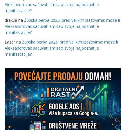
Aleksandrovac sačuvati smisao svoje najpoznatije
manifestacije?
drakče
na
Župska berba 2026. pred velikim izazovima: može li
Aleksandrovac sačuvati smisao svoje najpoznatije
manifestacije?
Lazar
na
Župska berba 2026. pred velikim izazovima: može li
Aleksandrovac sačuvati smisao svoje najpoznatije
manifestacije?