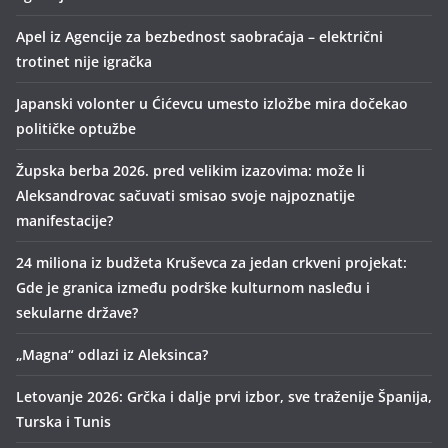
Apel iz Agencije za bezbednost saobraćaja – električni
trotinet nije igračka
Japanski volonter u Ćićevcu umesto izložbe mira dočekao
političke optužbe
Župska berba 2026. pred velikim izazovima: može li
Aleksandrovac sačuvati smisao svoje najpoznatije
manifestacije?
24 miliona iz budžeta Kruševca za jedan crkveni projekat:
Gde je granica između podrške kulturnom nasleđu i
sekularne države?
„Magna“ odlazi iz Aleksinca?
Letovanje 2026: Grčka i dalje prvi izbor, sve traženije Španija,
Turska i Tunis