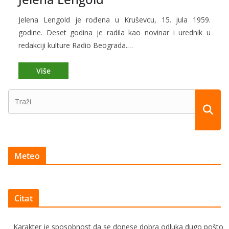
Jelena Lengold je rođena u Kruševcu, 15. jula 1959.
godine. Deset godina je radila kao novinar i urednik u
redakciji kulture Radio Beograda.…
Meteo
Citat
Karakter je sposobnost da se donese dobra odluka dugo pošto