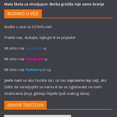
Mala škola za vinoljupce: Berba grožđa nije samo branje
BUDIMO U VEZI
Budite u vezi sa 037info.net!
Pratite nas, dodajte, lajkujte ili se prijavite!
Mi smo i na
Facebook
-u.
Mi smo i na
Instagram
-u.
Mi smo i na
Twitter
-u (
X
-u).
Javite nam
se ako hoćete da i za Vas
napravimo lep sajt
, ako
želite da saradjujete sa nama ili da se oglašavate na ovim
stranicama (koje gledaju hiljade ljudi svakog dana).
ARHIVE TEKSTOVA