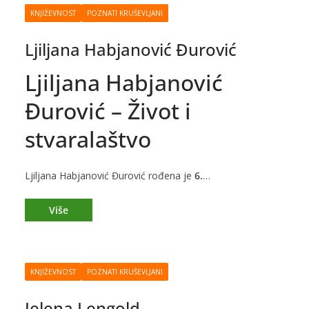
KNJIŽEVNOST
POZNATI KRUŠEVLJANI
Ljiljana Habjanović Đurović
Ljiljana Habjanović
Đurović – Život i
stvaralaštvo
Ljiljana Habjanović Đurović rođena je
6.
…
KNJIŽEVNOST
POZNATI KRUŠEVLJANI
Jelena Lengold