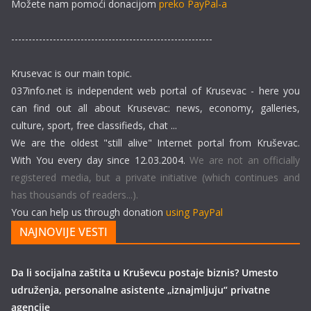
Možete nam pomoći donacijom
preko PayPal-a
----------------------------------------------------------
Krusevac is our main topic.
037info.net is independent web portal of Krusevac - here you
can find out all about Krusevac: news, economy, galleries,
culture, sport, free classifieds, chat ...
We are the oldest "still alive" Internet portal from Kruševac.
With You every day since 12.03.2004.
We are not an officially
registered media, but a private initiative (which continues and
has thousands of readers...).
You can help us through donation
using PayPal
NAJNOVIJE VESTI
Da li socijalna zaštita u Kruševcu postaje biznis? Umesto
udruženja, personalne asistente „iznajmljuju“ privatne
agencije