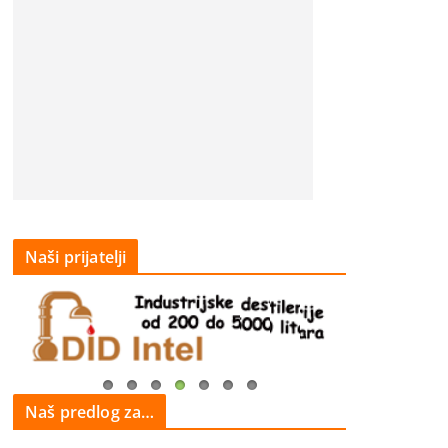
Naši prijatelji
Naš predlog za…