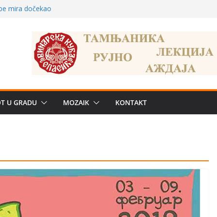
 – električni
žbe mira dočekao
a: može li
poznatije
crkveni projekat: Gde
leđu i sekularne
e biznis? Umesto
OT U GRADU
MOZAIK
KONTAKT
uju“ privatne