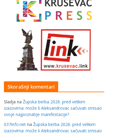
Skorašnji komentari
Sladja
na
Župska berba 2026. pred velikim
izazovima: može li Aleksandrovac sačuvati smisao
svoje najpoznatije manifestacije?
037info.net
na
Župska berba 2026. pred velikim
izazovima: može li Aleksandrovac sačuvati smisao