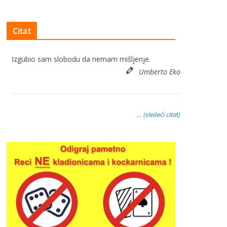
Citat
Izgubio sam slobodu da nemam mišljenje.
Umberto Eko
… (sledeći citat)