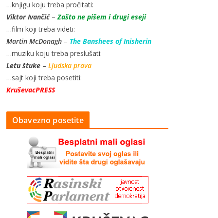
…knjigu koju treba pročitati:
Viktor Ivančić
–
Zašto ne pišem i drugi eseji
…film koji treba videti:
Martin McDonagh
–
The Banshees of Inisherin
…muziku koju treba preslušati:
Letu štuke
–
Ljudska prava
…sajt koji treba posetiti:
KruševacPRESS
Obavezno posetite