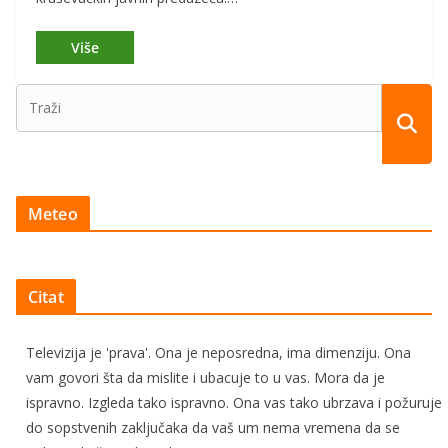
Meteo
Citat
Televizija je 'prava'. Ona je neposredna, ima dimenziju. Ona
vam govori šta da mislite i ubacuje to u vas. Mora da je
ispravno. Izgleda tako ispravno. Ona vas tako ubrzava i požuruje
do sopstvenih zaključaka da vaš um nema vremena da se