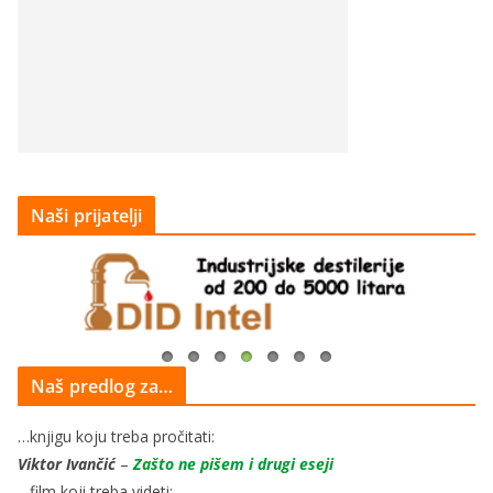
Naši prijatelji
Naš predlog za…
…knjigu koju treba pročitati:
Viktor Ivančić
–
Zašto ne pišem i drugi eseji
…film koji treba videti: