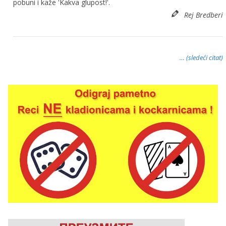
pobuni i kaže 'Kakva glupost!'.
Rej Bredberi
… (sledeći citat)