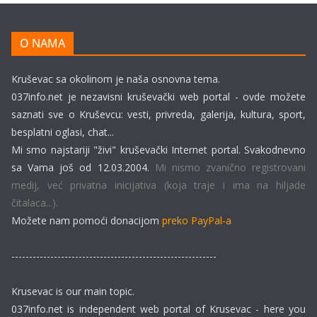
O NAMA
Kruševac sa okolinom je naša osnovna tema.
037info.net je nezavisni kruševački web portal - ovde možete
saznati sve o Kruševcu: vesti, privreda, galerija, kultura, sport,
besplatni oglasi, chat...
Mi smo najstariji "živi" kruševački Internet portal. Svakodnevno
sa Vama još od 12.03.2004.
Mi nismo zvanično registrovani
medij, već privatna inicijativa (koja traje i ima na hiljade
čitalaca...).
Možete nam pomoći donacijom
preko PayPal-a
----------------------------------------------------------
Krusevac is our main topic.
037info.net is independent web portal of Krusevac - here you