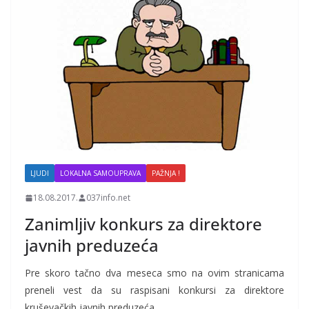
LJUDI
LOKALNA SAMOUPRAVA
PAŽNJA !
18.08.2017.
037info.net
Zanimljiv konkurs za direktore
javnih preduzeća
Pre skoro tačno dva meseca smo na ovim stranicama
preneli vest da su raspisani konkursi za direktore
kruševačkih javnih preduzeća.…