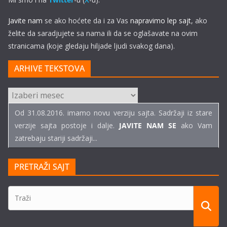
Javite nam
se ako hoćete da i za Vas
napravimo lep sajt
, ako
želite da saradjujete sa nama ili da se oglašavate na ovim
stranicama (koje gledaju hiljade ljudi svakog dana).
ARHIVE TEKSTOVA
ARHIVE
TEKSTOVA
Od 31.08.2016. imamo novu verziju sajta. Sadržaji iz stare
verzije sajta postoje i dalje.
JAVITE NAM SE
ako Vam
zatrebaju stariji sadržaji...
PRETRAŽI SAJT