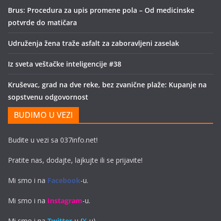
Brus: Procedura za upis promene pola – Od medicinske
potvrde do matičara
Udruženja žena traže asfalt za zaboravljeni zaselak
Iz sveta veštačke inteligencije #38
Kruševac, grad na dve reke, bez zvanične plaže: Kupanje na
sopstvenu odgovornost
BUDIMO U VEZI
Budite u vezi sa 037info.net!
Pratite nas, dodajte, lajkujte ili se prijavite!
Mi smo i na
Facebook
-u.
Mi smo i na
Instagram
-u.
Mi smo i na
Twitter
-u (
X
-u).