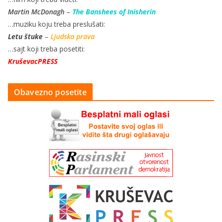
Martin McDonagh
–
The Banshees of Inisherin
…muziku koju treba preslušati:
Letu štuke
–
Ljudska prava
…sajt koji treba posetiti:
KruševacPRESS
Obavezno posetite