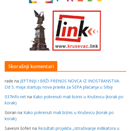
Skorašnji komentari
rade
na
JEFTINIJI I BRŽI PRENOS NOVCA IZ INOSTRANSTVA:
Od 5. maja startuju nova pravila za SEPA plaćanja u Srbiji
037info.net
na
Kako pokrenuti mali biznis u Kruševcu (korak po
korak)
Goran
na
Kako pokrenuti mali biznis u Kruševcu (korak po
korak)
Savesni šoferi
na
Rezultati projekta „Istraživanje indikatora u