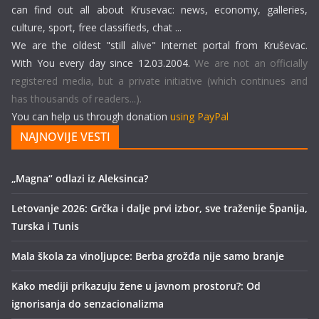
can find out all about Krusevac: news, economy, galleries,
culture, sport, free classifieds, chat ...
We are the oldest "still alive" Internet portal from Kruševac.
With You every day since 12.03.2004.
We are not an officially
registered media, but a private initiative (which continues and
has thousands of readers...).
You can help us through donation
using PayPal
NAJNOVIJE VESTI
„Magna“ odlazi iz Aleksinca?
Letovanje 2026: Grčka i dalje prvi izbor, sve traženije Španija,
Turska i Tunis
Mala škola za vinoljupce: Berba grožđa nije samo branje
Kako mediji prikazuju žene u javnom prostoru?: Od
ignorisanja do senzacionalizma