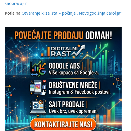
saobraćaju“
Kotla
na
Otvaranje klizališta – počinje „Novogodišnja čarolija“