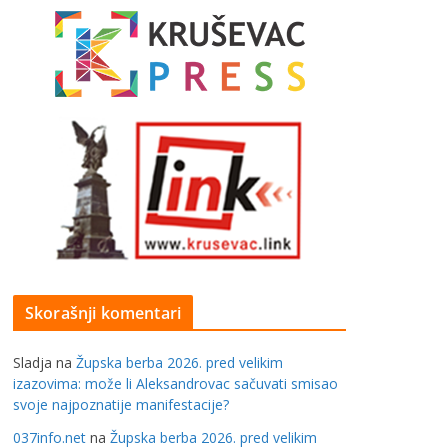
Skorašnji komentari
Sladja
na
Župska berba 2026. pred velikim
izazovima: može li Aleksandrovac sačuvati smisao
svoje najpoznatije manifestacije?
037info.net
na
Župska berba 2026. pred velikim