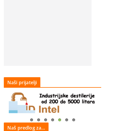
Naši prijatelji
Naš predlog za…