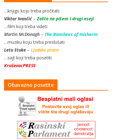
…knjigu koju treba pročitati:
Viktor Ivančić
–
Zašto ne pišem i drugi eseji
…film koji treba videti:
Martin McDonagh
–
The Banshees of Inisherin
…muziku koju treba preslušati:
Letu štuke
–
Ljudska prava
…sajt koji treba posetiti:
KruševacPRESS
Obavezno posetite