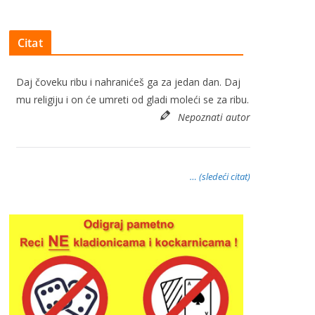
Citat
Daj čoveku ribu i nahranićeš ga za jedan dan. Daj
mu religiju i on će umreti od gladi moleći se za ribu.
Nepoznati autor
… (sledeći citat)