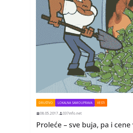
DRUŠTVO
LOKALNA SAMOUPRAVA
VESTI
08.05.2017.
037info.net
Proleće – sve buja, pa i cene