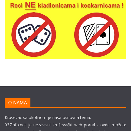
O NAMA
Kruševac sa okolinom je naša osnovna tema.
037info.net je nezavisni kruševački web portal - ovde možete