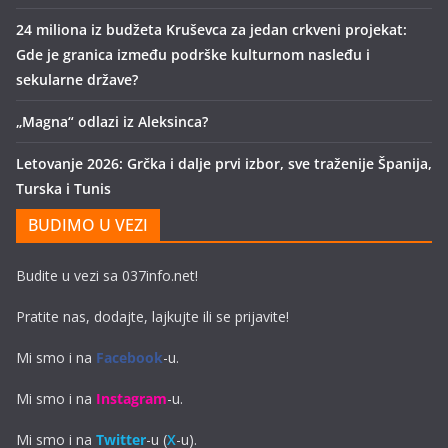
24 miliona iz budžeta Kruševca za jedan crkveni projekat:
Gde je granica između podrške kulturnom nasleđu i
sekularne države?
„Magna“ odlazi iz Aleksinca?
Letovanje 2026: Grčka i dalje prvi izbor, sve traženije Španija,
Turska i Tunis
BUDIMO U VEZI
Budite u vezi sa 037info.net!
Pratite nas, dodajte, lajkujte ili se prijavite!
Mi smo i na
Facebook
-u.
Mi smo i na
Instagram
-u.
Mi smo i na
Twitter
-u (
X
-u).