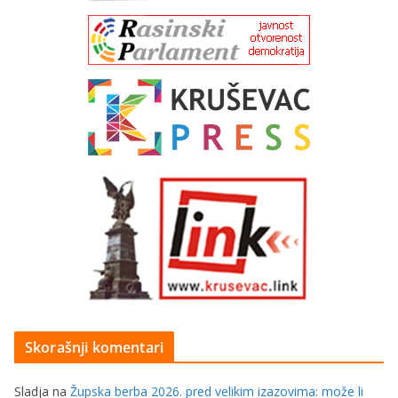
Skorašnji komentari
Sladja
na
Župska berba 2026. pred velikim izazovima: može li