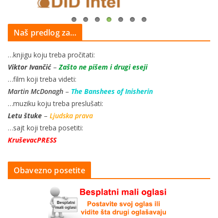
Naš predlog za…
…knjigu koju treba pročitati:
Viktor Ivančić
–
Zašto ne pišem i drugi eseji
…film koji treba videti:
Martin McDonagh
–
The Banshees of Inisherin
…muziku koju treba preslušati:
Letu štuke
–
Ljudska prava
…sajt koji treba posetiti:
KruševacPRESS
Obavezno posetite