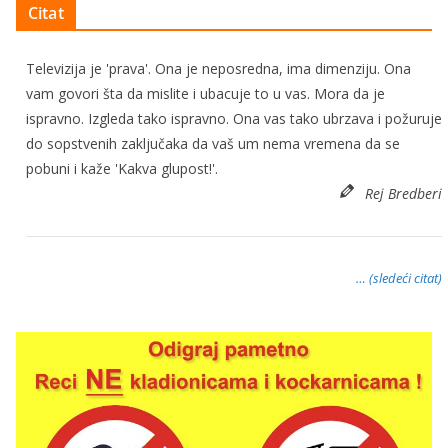
Citat
Televizija je 'prava'. Ona je neposredna, ima dimenziju. Ona
vam govori šta da mislite i ubacuje to u vas. Mora da je
ispravno. Izgleda tako ispravno. Ona vas tako ubrzava i požuruje
do sopstvenih zaključaka da vaš um nema vremena da se
pobuni i kaže 'Kakva glupost!'.
Rej Bredberi
… (sledeći citat)