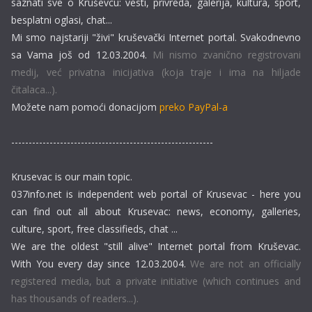
saznati sve o Kruševcu: vesti, privreda, galerija, kultura, sport,
besplatni oglasi, chat...
Mi smo najstariji "živi" kruševački Internet portal. Svakodnevno
sa Vama još od 12.03.2004.
Mi nismo zvanično registrovani
medij, već privatna inicijativa (koja traje i ima na hiljade
čitalaca...).
Možete nam pomoći donacijom
preko PayPal-a
----------------------------------------------------------
Krusevac is our main topic.
037info.net is independent web portal of Krusevac - here you
can find out all about Krusevac: news, economy, galleries,
culture, sport, free classifieds, chat ...
We are the oldest "still alive" Internet portal from Kruševac.
With You every day since 12.03.2004.
We are not an officially
registered media, but a private initiative (which continues and
has thousands of readers...).