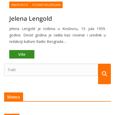
KNJIŽEVNOST
POZNATI KRUŠEVLJANI
Jelena Lengold
Jelena Lengold je rođena u Kruševcu, 15. jula 1959.
godine. Deset godina je radila kao novinar i urednik u
redakciji kulture Radio Beograda.…
Meteo