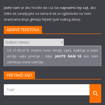
Javite nam
se ako hoćete da i za Vas
napravimo lep sajt
, ako
želite da saradjujete sa nama ili da se oglašavate na ovim
stranicama (koje gledaju hiljade ljudi svakog dana).
ARHIVE TEKSTOVA
ARHIVE
TEKSTOVA
Od 31.08.2016. imamo novu verziju sajta. Sadržaji iz stare
verzije sajta postoje i dalje.
JAVITE NAM SE
ako Vam
zatrebaju stariji sadržaji...
PRETRAŽI SAJT