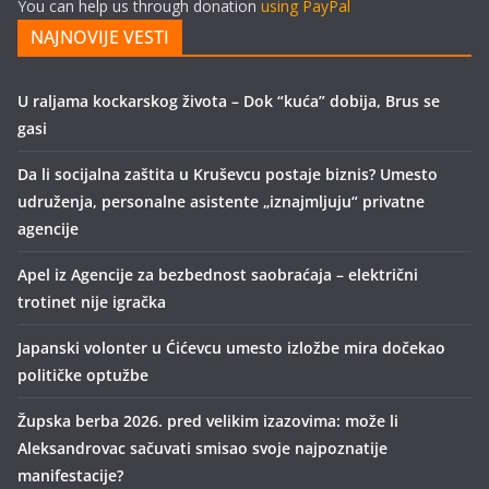
You can help us through donation
using PayPal
NAJNOVIJE VESTI
U raljama kockarskog života – Dok “kuća” dobija, Brus se
gasi
Da li socijalna zaštita u Kruševcu postaje biznis? Umesto
udruženja, personalne asistente „iznajmljuju“ privatne
agencije
Apel iz Agencije za bezbednost saobraćaja – električni
trotinet nije igračka
Japanski volonter u Ćićevcu umesto izložbe mira dočekao
političke optužbe
Župska berba 2026. pred velikim izazovima: može li
Aleksandrovac sačuvati smisao svoje najpoznatije
manifestacije?