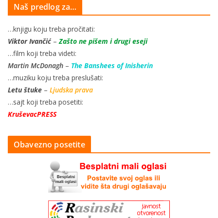
Naš predlog za…
…knjigu koju treba pročitati:
Viktor Ivančić
–
Zašto ne pišem i drugi eseji
…film koji treba videti:
Martin McDonagh
–
The Banshees of Inisherin
…muziku koju treba preslušati:
Letu štuke
–
Ljudska prava
…sajt koji treba posetiti:
KruševacPRESS
Obavezno posetite