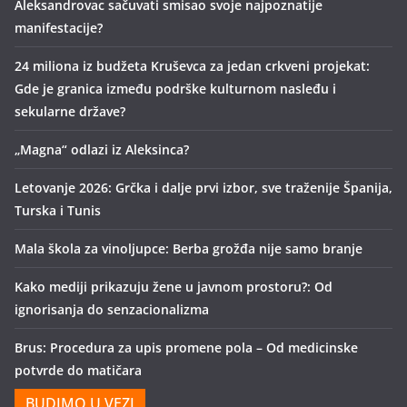
Aleksandrovac sačuvati smisao svoje najpoznatije
manifestacije?
24 miliona iz budžeta Kruševca za jedan crkveni projekat:
Gde je granica između podrške kulturnom nasleđu i
sekularne države?
„Magna“ odlazi iz Aleksinca?
Letovanje 2026: Grčka i dalje prvi izbor, sve traženije Španija,
Turska i Tunis
Mala škola za vinoljupce: Berba grožđa nije samo branje
Kako mediji prikazuju žene u javnom prostoru?: Od
ignorisanja do senzacionalizma
Brus: Procedura za upis promene pola – Od medicinske
potvrde do matičara
BUDIMO U VEZI