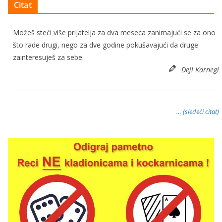
Citat
Možeš steći više prijatelja za dva meseca zanimajući se za ono
što rade drugi, nego za dve godine pokušavajući da druge
zainteresuješ za sebe.
Dejl Karnegi
… (sledeći citat)