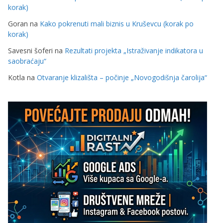
korak)
Goran
na
Kako pokrenuti mali biznis u Kruševcu (korak po
korak)
Savesni šoferi
na
Rezultati projekta „Istraživanje indikatora u
saobraćaju“
Kotla
na
Otvaranje klizališta – počinje „Novogodišnja čarolija“