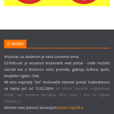
O NAMA
Kruševac sa okolinom je naša osnovna tema.
037info.net je nezavisni kruševački web portal - ovde možete
saznati sve o Kruševcu: vesti, privreda, galerija, kultura, sport,
besplatni oglasi, chat...
Mi smo najstariji "živi" kruševački Internet portal. Svakodnevno
sa Vama još od 12.03.2004.
Mi nismo zvanično registrovani
medij, već privatna inicijativa (koja traje i ima na hiljade
čitalaca...).
Možete nam pomoći donacijom
preko PayPal-a