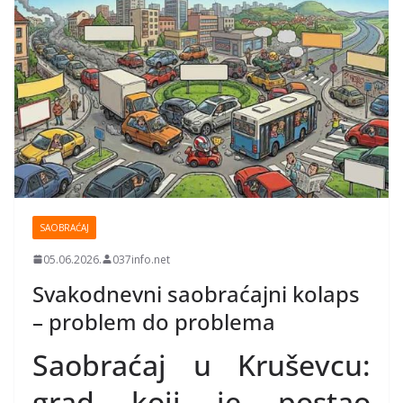
SAOBRAĆAJ
05.06.2026.
037info.net
Svakodnevni saobraćajni kolaps
– problem do problema
Saobraćaj u Kruševcu:
grad koji je postao