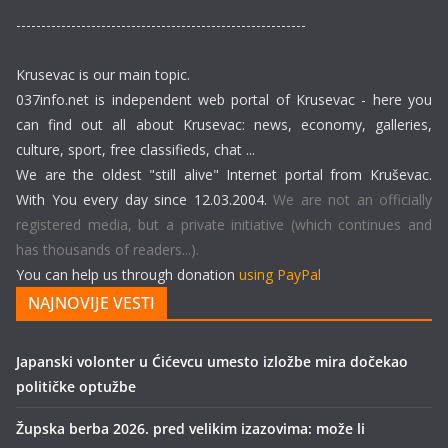
----------------------------------------------------------
Krusevac is our main topic.
037info.net is independent web portal of Krusevac - here you
can find out all about Krusevac: news, economy, galleries,
culture, sport, free classifieds, chat ...
We are the oldest "still alive" Internet portal from Kruševac.
With You every day since 12.03.2004.
We are not an officially
registered media, but a private initiative (which continues and
has thousands of readers...).
You can help us through donation
using PayPal
NAJNOVIJE VESTI
Japanski volonter u Ćićevcu umesto izložbe mira dočekao
političke optužbe
Župska berba 2026. pred velikim izazovima: može li