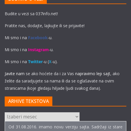
Budite u vezi sa 037info.net!
Pratite nas, dodajte, lajkujte ili se prijavite!
Mi smo i na
Facebook
-u.
Mi smo i na
Instagram
-u.
Mi smo i na
Twitter
-u (
X
-u).
Javite nam
se ako hoćete da i za Vas
napravimo lep sajt
, ako
želite da saradjujete sa nama ili da se oglašavate na ovim
stranicama (koje gledaju hiljade ljudi svakog dana).
ARHIVE TEKSTOVA
ARHIVE
TEKSTOVA
Od 31.08.2016. imamo novu verziju sajta. Sadržaji iz stare