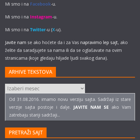
Mi smo i na
Facebook
-u.
Mi smo i na
Instagram
-u.
Mi smo i na
Twitter
-u (
X
-u).
Javite nam
se ako hoćete da i za Vas
napravimo lep sajt
, ako
želite da saradjujete sa nama ili da se oglašavate na ovim
stranicama (koje gledaju hiljade ljudi svakog dana).
ARHIVE TEKSTOVA
ARHIVE
TEKSTOVA
Od 31.08.2016. imamo novu verziju sajta. Sadržaji iz stare
verzije sajta postoje i dalje.
JAVITE NAM SE
ako Vam
zatrebaju stariji sadržaji...
PRETRAŽI SAJT