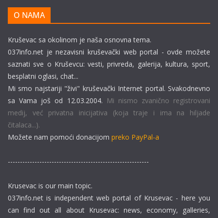
O NAMA
Kruševac sa okolinom je naša osnovna tema.
037info.net je nezavisni kruševački web portal - ovde možete
saznati sve o Kruševcu: vesti, privreda, galerija, kultura, sport,
besplatni oglasi, chat...
Mi smo najstariji "živi" kruševački Internet portal. Svakodnevno
sa Vama još od 12.03.2004.
Mi nismo zvanično registrovani
medij, već privatna inicijativa (koja traje i ima na hiljade
čitalaca...).
Možete nam pomoći donacijom
preko PayPal-a
----------------------------------------------------------
Krusevac is our main topic.
037info.net is independent web portal of Krusevac - here you
can find out all about Krusevac: news, economy, galleries,