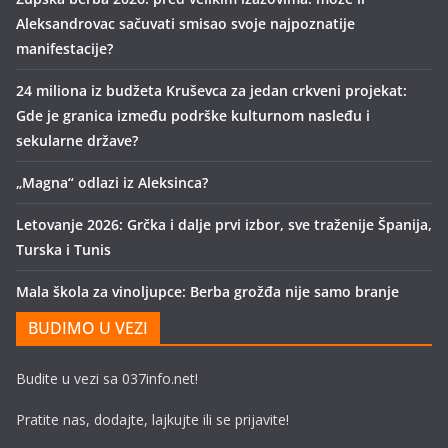
Aleksandrovac sačuvati smisao svoje najpoznatije
manifestacije?
24 miliona iz budžeta Kruševca za jedan crkveni projekat:
Gde je granica između podrške kulturnom nasleđu i
sekularne države?
„Magna“ odlazi iz Aleksinca?
Letovanje 2026: Grčka i dalje prvi izbor, sve traženije Španija,
Turska i Tunis
Mala škola za vinoljupce: Berba grožđa nije samo branje
BUDIMO U VEZI
Budite u vezi sa 037info.net!
Pratite nas, dodajte, lajkujte ili se prijavite!