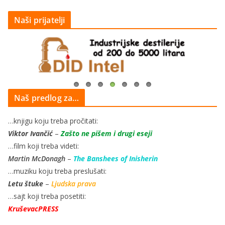
Naši prijatelji
Naš predlog za…
…knjigu koju treba pročitati:
Viktor Ivančić
–
Zašto ne pišem i drugi eseji
…film koji treba videti:
Martin McDonagh
–
The Banshees of Inisherin
…muziku koju treba preslušati:
Letu štuke
–
Ljudska prava
…sajt koji treba posetiti:
KruševacPRESS