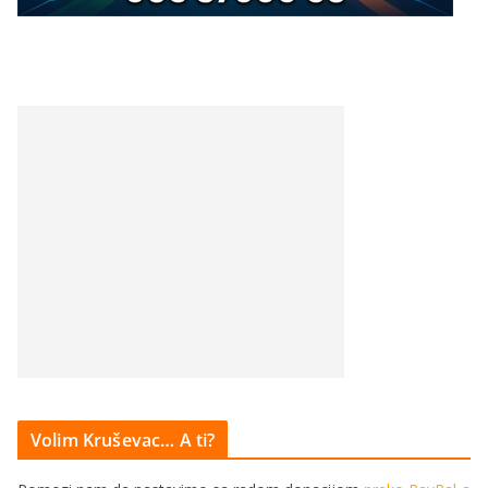
Volim Kruševac… A ti?