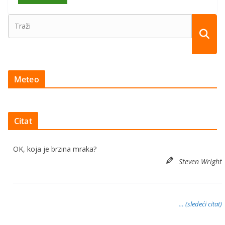
Meteo
Citat
OK, koja je brzina mraka?
Steven Wright
… (sledeći citat)