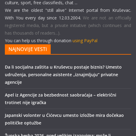
culture, sport, free classifieds, chat ...
We are the oldest "still alive" Internet portal from Kruševac.
With You every day since 12.03.2004.
We are not an officially
registered media, but a private initiative (which continues and
has thousands of readers...).
You can help us through donation
using PayPal
NAJNOVIJE VESTI
Da li socijalna zaštita u Kruševcu postaje biznis? Umesto
udruženja, personalne asistente „iznajmljuju“ privatne
agencije
Apel iz Agencije za bezbednost saobraćaja – električni
trotinet nije igračka
Japanski volonter u Ćićevcu umesto izložbe mira dočekao
političke optužbe
Župska berba 2026. pred velikim izazovima: može li