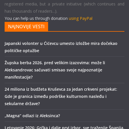
registered media, but a private initiative (which continues and
has thousands of readers...).
You can help us through donation
using PayPal
NAJNOVIJE VESTI
Japanski volonter u Ćićevcu umesto izložbe mira dočekao
političke optužbe
Župska berba 2026. pred velikim izazovima: može li
Aleksandrovac sačuvati smisao svoje najpoznatije
manifestacije?
24 miliona iz budžeta Kruševca za jedan crkveni projekat:
Gde je granica između podrške kulturnom nasleđu i
sekularne države?
„Magna“ odlazi iz Aleksinca?
Letovanje 2026: Grčka i dalje prvi izbor, sve traženije Španija,