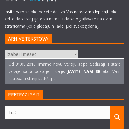
Javite nam
se ako hoćete da i za Vas
napravimo lep sajt
, ako
želite da saradjujete sa nama ili da se oglašavate na ovim
stranicama (koje gledaju hiljade ljudi svakog dana).
ARHIVE TEKSTOVA
ARHIVE
TEKSTOVA
Od 31.08.2016. imamo novu verziju sajta. Sadržaji iz stare
verzije sajta postoje i dalje.
JAVITE NAM SE
ako Vam
zatrebaju stariji sadržaji...
PRETRAŽI SAJT