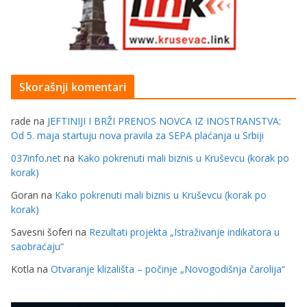
Skorašnji komentari
rade
na
JEFTINIJI I BRŽI PRENOS NOVCA IZ INOSTRANSTVA:
Od 5. maja startuju nova pravila za SEPA plaćanja u Srbiji
037info.net
na
Kako pokrenuti mali biznis u Kruševcu (korak po
korak)
Goran
na
Kako pokrenuti mali biznis u Kruševcu (korak po
korak)
Savesni šoferi
na
Rezultati projekta „Istraživanje indikatora u
saobraćaju“
Kotla
na
Otvaranje klizališta – počinje „Novogodišnja čarolija“