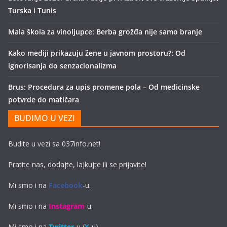
Turska i Tunis
Mala škola za vinoljupce: Berba grožđa nije samo branje
Kako mediji prikazuju žene u javnom prostoru?: Od
ignorisanja do senzacionalizma
Brus: Procedura za upis promene pola – Od medicinske
potvrde do matičara
BUDIMO U VEZI
Budite u vezi sa 037info.net!
Pratite nas, dodajte, lajkujte ili se prijavite!
Mi smo i na
Facebook
-u.
Mi smo i na
Instagram
-u.
Mi smo i na
Twitter
-u (
X
-u).