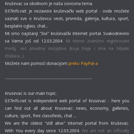
Kruševac sa okolinom je naša osnovna tema.
037info.net je nezavisni kruševački web portal - ovde možete
saznati sve o Kruševcu: vesti, privreda, galerija, kultura, sport,
besplatni oglasi, chat...
Mi smo najstariji "živi" kruševački Internet portal. Svakodnevno
sa Vama još od 12.03.2004.
Mi nismo zvanično registrovani
medij, već privatna inicijativa (koja traje i ima na hiljade
čitalaca...).
Možete nam pomoći donacijom
preko PayPal-a
----------------------------------------------------------
Krusevac is our main topic.
037info.net is independent web portal of Krusevac - here you
can find out all about Krusevac: news, economy, galleries,
culture, sport, free classifieds, chat ...
We are the oldest "still alive" Internet portal from Kruševac.
With You every day since 12.03.2004.
We are not an officially