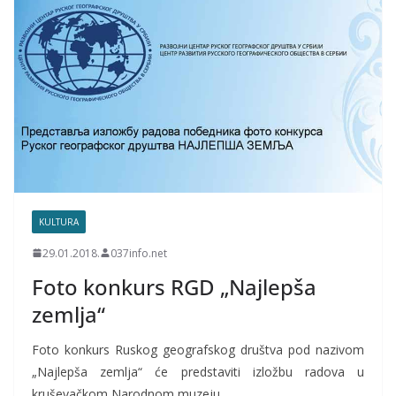
KULTURA
29.01.2018.
037info.net
Foto konkurs RGD „Najlepša
zemlja“
Foto konkurs Ruskog geografskog društva pod nazivom
„Najlepša zemlja“ će predstaviti izložbu radova u
kruševačkom Narodnom muzeju.…