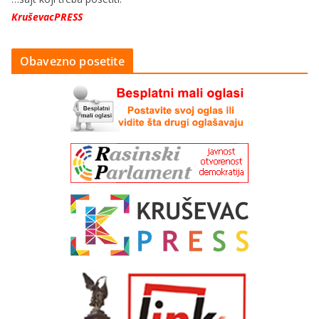
KruševacPRESS
Obavezno posetite