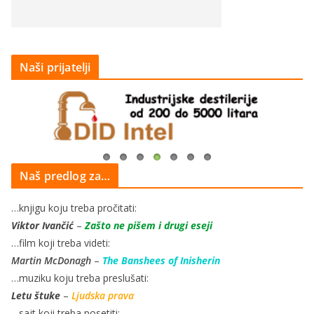
Naši prijatelji
Naš predlog za…
…knjigu koju treba pročitati:
Viktor Ivančić
–
Zašto ne pišem i drugi eseji
…film koji treba videti:
Martin McDonagh
–
The Banshees of Inisherin
…muziku koju treba preslušati:
Letu štuke
–
Ljudska prava
…sajt koji treba posetiti: