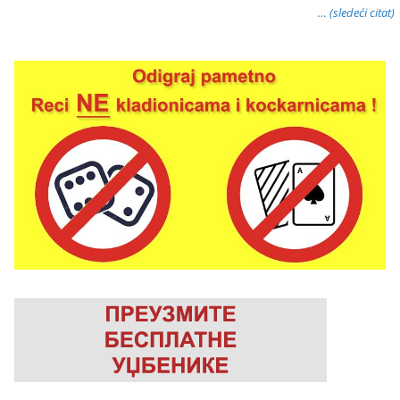
… (sledeći citat)