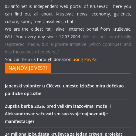
037info.net is independent web portal of Krusevac - here you
can find out all about Krusevac: news, economy, galleries,
culture, sport, free classifieds, chat ...
We are the oldest "still alive" Internet portal from Kruševac.
With You every day since 12.03.2004.
We are not an officially
registered media, but a private initiative (which continues and
has thousands of readers...).
You can help us through donation
using PayPal
NAJNOVIJE VESTI
Japanski volonter u Ćićevcu umesto izložbe mira dočekao
političke optužbe
Župska berba 2026. pred velikim izazovima: može li
Aleksandrovac sačuvati smisao svoje najpoznatije
manifestacije?
24 miliona iz budžeta Kruševca za jedan crkveni projekat: