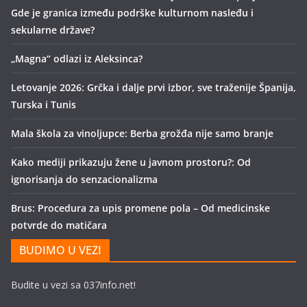
Gde je granica između podrške kulturnom nasleđu i
sekularne države?
„Magna“ odlazi iz Aleksinca?
Letovanje 2026: Grčka i dalje prvi izbor, sve traženije Španija,
Turska i Tunis
Mala škola za vinoljupce: Berba grožđa nije samo branje
Kako mediji prikazuju žene u javnom prostoru?: Od
ignorisanja do senzacionalizma
Brus: Procedura za upis promene pola – Od medicinske
potvrde do matičara
BUDIMO U VEZI
Budite u vezi sa 037info.net!