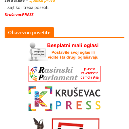
Letu štuke
–
Ljudska prava
…sajt koji treba posetiti:
KruševacPRESS
Obavezno posetite