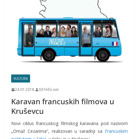
KULTURA
24.07.2018.
037info.net
Karavan francuskih filmova u
Kruševcu
Novi ciklus francuskog filmskog karavana pod nazivom
„Omaž Cezarima“, realizovan u saradnji sa
Francuskim
institutom u Srbiji
, u toku je u Kruševcu.…