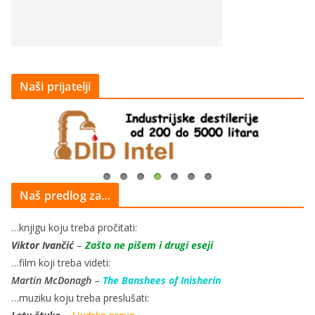
Naši prijatelji
Naš predlog za…
…knjigu koju treba pročitati:
Viktor Ivančić
–
Zašto ne pišem i drugi eseji
…film koji treba videti:
Martin McDonagh
–
The Banshees of Inisherin
…muziku koju treba preslušati: