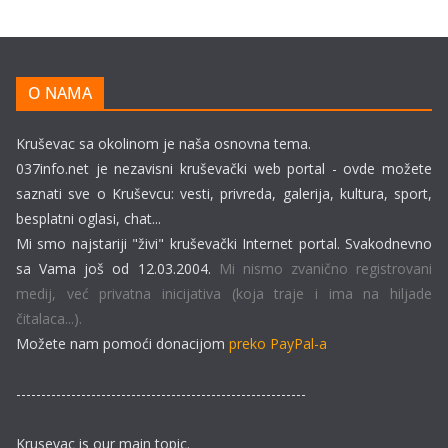
O NAMA
Kruševac sa okolinom je naša osnovna tema.
037info.net je nezavisni kruševački web portal - ovde možete
saznati sve o Kruševcu: vesti, privreda, galerija, kultura, sport,
besplatni oglasi, chat...
Mi smo najstariji "živi" kruševački Internet portal. Svakodnevno
sa Vama još od 12.03.2004.
Mi nismo zvanično registrovani
medij, već privatna inicijativa (koja traje i ima na hiljade
čitalaca...).
Možete nam pomoći donacijom
preko PayPal-a
----------------------------------------------------------
Krusevac is our main topic.