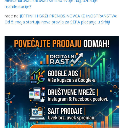
Aleksandrovac sačuvati smisao svoje najpoznatije
manifestacije?
rade
na
JEFTINIJI I BRŽI PRENOS NOVCA IZ INOSTRANSTVA:
Od 5. maja startuju nova pravila za SEPA plaćanja u Srbiji