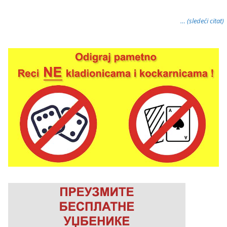
… (sledeći citat)