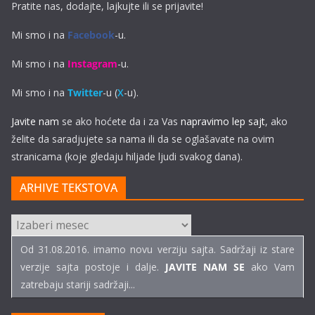
Pratite nas, dodajte, lajkujte ili se prijavite!
Mi smo i na
Facebook
-u.
Mi smo i na
Instagram
-u.
Mi smo i na
Twitter
-u (
X
-u).
Javite nam
se ako hoćete da i za Vas
napravimo lep sajt
, ako
želite da saradjujete sa nama ili da se oglašavate na ovim
stranicama (koje gledaju hiljade ljudi svakog dana).
ARHIVE TEKSTOVA
ARHIVE
TEKSTOVA
Od 31.08.2016. imamo novu verziju sajta. Sadržaji iz stare
verzije sajta postoje i dalje.
JAVITE NAM SE
ako Vam
zatrebaju stariji sadržaji...