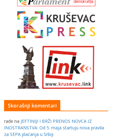
Skorašnji komentari
rade
na
JEFTINIJI I BRŽI PRENOS NOVCA IZ
INOSTRANSTVA: Od 5. maja startuju nova pravila
za SEPA plaćanja u Srbiji