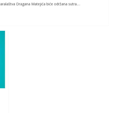
aralaštva Dragana Matejića biće održana sutra.…