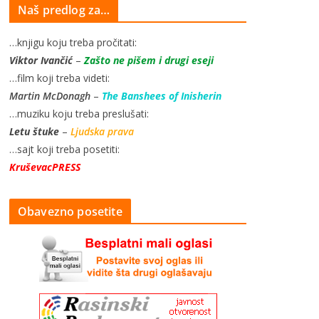
Naš predlog za…
…knjigu koju treba pročitati:
Viktor Ivančić
–
Zašto ne pišem i drugi eseji
…film koji treba videti:
Martin McDonagh
–
The Banshees of Inisherin
…muziku koju treba preslušati:
Letu štuke
–
Ljudska prava
…sajt koji treba posetiti:
KruševacPRESS
Obavezno posetite