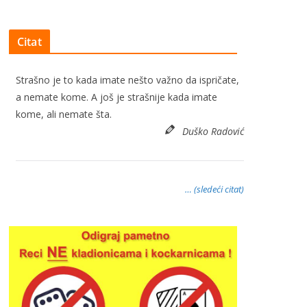
Citat
Strašno je to kada imate nešto važno da ispričate,
a nemate kome. A još je strašnije kada imate
kome, ali nemate šta.
Duško Radović
… (sledeći citat)