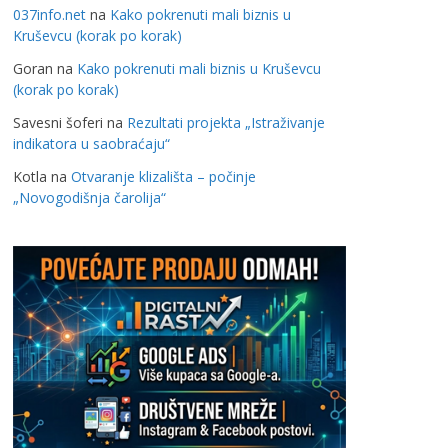
037info.net
na
Kako pokrenuti mali biznis u
Kruševcu (korak po korak)
Goran
na
Kako pokrenuti mali biznis u Kruševcu
(korak po korak)
Savesni šoferi
na
Rezultati projekta „Istraživanje
indikatora u saobraćaju“
Kotla
na
Otvaranje klizališta – počinje
„Novogodišnja čarolija“