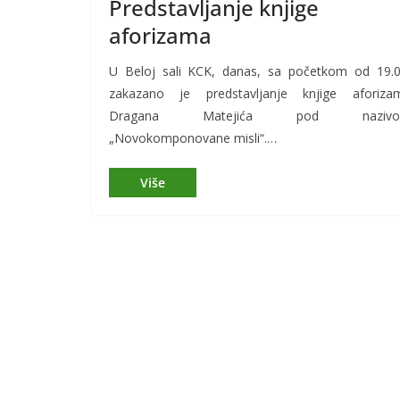
Predstavljanje knjige
aforizama
U Beloj sali KCK, danas, sa početkom od 19.0
zakazano je predstavljanje knjige aforiza
Dragana Matejića pod naziv
„Novokomponovane misli“.…