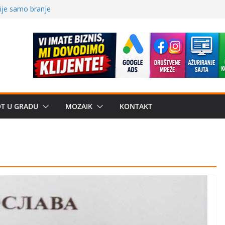
ve traženije Španija,
nije samo branje
storu?: Od
 Od medicinske
OT U GRADU
MOZAIK
KONTAKT