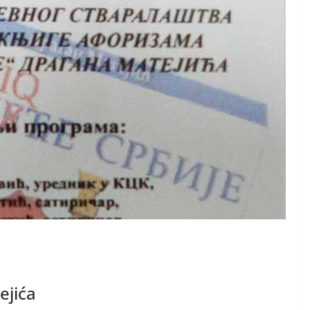
ejića