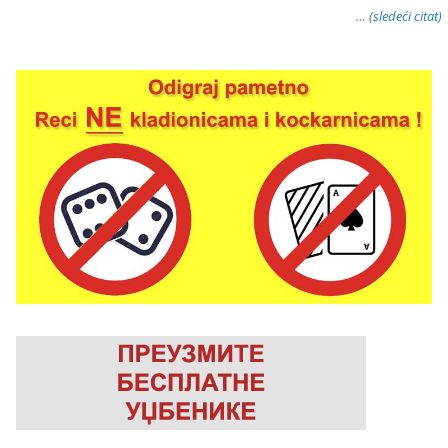
… (sledeći citat)