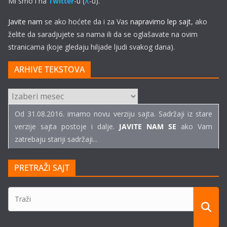
Mi smo i na
Twitter
-u (
X
-u).
Javite nam
se ako hoćete da i za Vas
napravimo lep sajt
, ako
želite da saradjujete sa nama ili da se oglašavate na ovim
stranicama (koje gledaju hiljade ljudi svakog dana).
ARHIVE TEKSTOVA
ARHIVE
TEKSTOVA
Od 31.08.2016. imamo novu verziju sajta. Sadržaji iz stare
verzije sajta postoje i dalje.
JAVITE NAM SE
ako Vam
zatrebaju stariji sadržaji...
PRETRAŽI SAJT