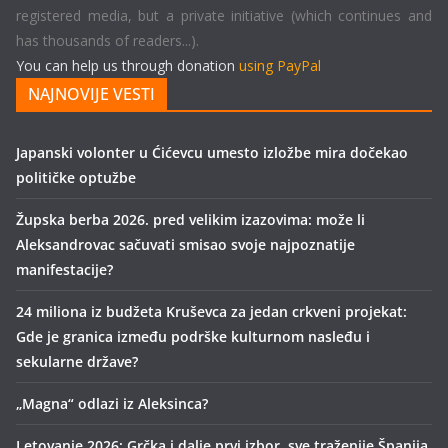
registered media, but a private initiative (which continues and
has thousands of readers...).
You can help us through donation
using PayPal
NAJNOVIJE VESTI
Japanski volonter u Ćićevcu umesto izložbe mira dočekao
političke optužbe
Župska berba 2026. pred velikim izazovima: može li
Aleksandrovac sačuvati smisao svoje najpoznatije
manifestacije?
24 miliona iz budžeta Kruševca za jedan crkveni projekat:
Gde je granica između podrške kulturnom nasleđu i
sekularne države?
„Magna“ odlazi iz Aleksinca?
Letovanje 2026: Grčka i dalje prvi izbor, sve traženije Španija,