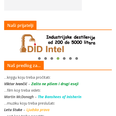
Naši prijatelji
Naš predlog za…
…knjigu koju treba pročitati:
Viktor Ivančić
–
Zašto ne pišem i drugi eseji
…film koji treba videti:
Martin McDonagh
–
The Banshees of Inisherin
…muziku koju treba preslušati:
Letu štuke
–
Ljudska prava