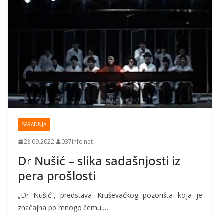
SARADNJA
28.09.2022.
037info.net
Dr Nušić – slika sadašnjosti iz
pera prošlosti
„Dr Nušić“, predstava Kruševačkog pozorišta koja je
značajna po mnogo čemu.…