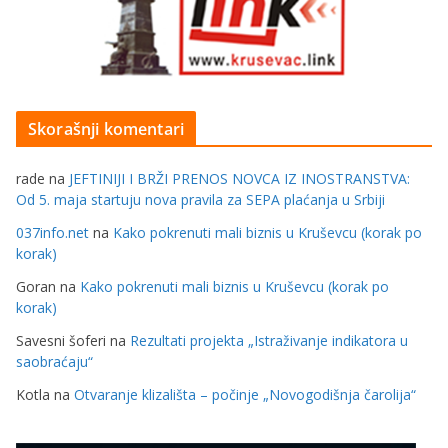
Skorašnji komentari
rade
na
JEFTINIJI I BRŽI PRENOS NOVCA IZ INOSTRANSTVA:
Od 5. maja startuju nova pravila za SEPA plaćanja u Srbiji
037info.net
na
Kako pokrenuti mali biznis u Kruševcu (korak po
korak)
Goran
na
Kako pokrenuti mali biznis u Kruševcu (korak po
korak)
Savesni šoferi
na
Rezultati projekta „Istraživanje indikatora u
saobraćaju“
Kotla
na
Otvaranje klizališta – počinje „Novogodišnja čarolija“