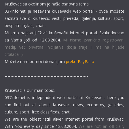
Kruševac sa okolinom je naša osnovna tema.
037info.net je nezavisni kruševački web portal - ovde možete
saznati sve o Kruševcu: vesti, privreda, galerija, kultura, sport,
besplatni oglasi, chat...
Mi smo najstariji "živi" kruševački Internet portal. Svakodnevno
sa Vama još od 12.03.2004.
Mi nismo zvanično registrovani
medij, već privatna inicijativa (koja traje i ima na hiljade
čitalaca...).
Možete nam pomoći donacijom
preko PayPal-a
----------------------------------------------------------
Krusevac is our main topic.
037info.net is independent web portal of Krusevac - here you
can find out all about Krusevac: news, economy, galleries,
culture, sport, free classifieds, chat ...
We are the oldest "still alive" Internet portal from Kruševac.
With You every day since 12.03.2004.
We are not an officially