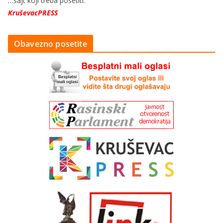
…sajt koji treba posetiti:
KruševacPRESS
Obavezno posetite