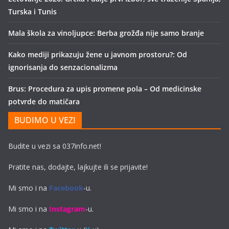
Turska i Tunis
Mala škola za vinoljupce: Berba grožđa nije samo branje
Kako mediji prikazuju žene u javnom prostoru?: Od
ignorisanja do senzacionalizma
Brus: Procedura za upis promene pola – Od medicinske
potvrde do matičara
BUDIMO U VEZI
Budite u vezi sa 037info.net!
Pratite nas, dodajte, lajkujte ili se prijavite!
Mi smo i na
Facebook
-u.
Mi smo i na
Instagram
-u.