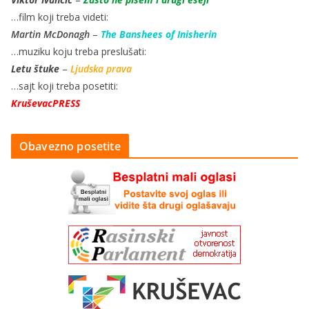
…film koji treba videti:
Martin McDonagh
–
The Banshees of Inisherin
…muziku koju treba preslušati:
Letu štuke
–
Ljudska prava
…sajt koji treba posetiti:
KruševacPRESS
Obavezno posetite