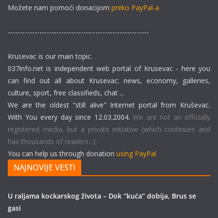
Možete nam pomoći donacijom
preko PayPal-a
----------------------------------------------------------
Krusevac is our main topic.
037info.net is independent web portal of Krusevac - here you
can find out all about Krusevac: news, economy, galleries,
culture, sport, free classifieds, chat ...
We are the oldest "still alive" Internet portal from Kruševac.
With You every day since 12.03.2004.
We are not an officially
registered media, but a private initiative (which continues and
has thousands of readers...).
You can help us through donation
using PayPal
NAJNOVIJE VESTI
U raljama kockarskog života – Dok “kuća” dobija, Brus se
gasi