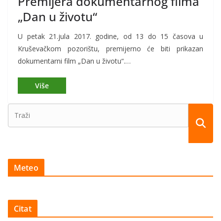
Premijera dokumentarnog filma
„Dan u životu“
U petak 21.jula 2017. godine, od 13 do 15 časova u
Kruševačkom pozorištu, premijerno će biti prikazan
dokumentarni film „Dan u životu“.…
Meteo
Citat