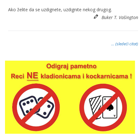
Ako želite da se uzdignete, uzdignite nekog drugog.
Buker T. Vašington
… (sledeći citat)