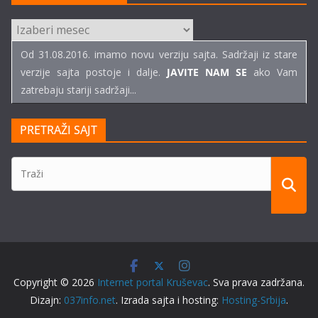
ARHIVE
TEKSTOVA
Od 31.08.2016. imamo novu verziju sajta. Sadržaji iz stare
verzije sajta postoje i dalje.
JAVITE NAM SE
ako Vam
zatrebaju stariji sadržaji...
PRETRAŽI SAJT
Copyright © 2026
Internet portal Kruševac
. Sva prava zadržana.
Dizajn:
037info.net
. Izrada sajta i hosting:
Hosting-Srbija
.