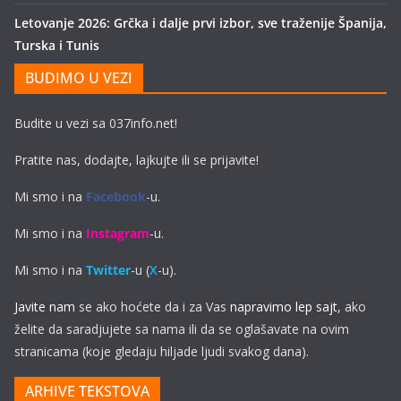
Letovanje 2026: Grčka i dalje prvi izbor, sve traženije Španija,
Turska i Tunis
BUDIMO U VEZI
Budite u vezi sa 037info.net!
Pratite nas, dodajte, lajkujte ili se prijavite!
Mi smo i na
Facebook
-u.
Mi smo i na
Instagram
-u.
Mi smo i na
Twitter
-u (
X
-u).
Javite nam
se ako hoćete da i za Vas
napravimo lep sajt
, ako
želite da saradjujete sa nama ili da se oglašavate na ovim
stranicama (koje gledaju hiljade ljudi svakog dana).
ARHIVE TEKSTOVA