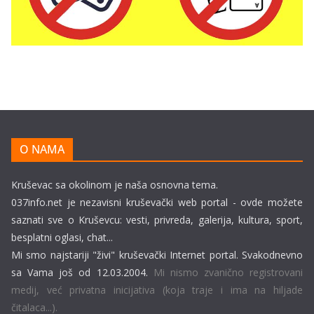
O NAMA
Kruševac sa okolinom je naša osnovna tema.
037info.net je nezavisni kruševački web portal - ovde možete
saznati sve o Kruševcu: vesti, privreda, galerija, kultura, sport,
besplatni oglasi, chat...
Mi smo najstariji "živi" kruševački Internet portal. Svakodnevno
sa Vama još od 12.03.2004.
Mi nismo zvanično registrovani
medij, već privatna inicijativa (koja traje i ima na hiljade
čitalaca...).