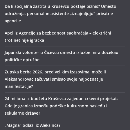
Da li socijalna zaštita u Kruševcu postaje biznis? Umesto
udruženja, personalne asistente „iznajmljuju“ privatne
agencije
Apel iz Agencije za bezbednost saobraćaja – električni
trotinet nije igračka
Japanski volonter u Ćićevcu umesto izložbe mira dočekao
političke optužbe
Župska berba 2026. pred velikim izazovima: može li
Aleksandrovac sačuvati smisao svoje najpoznatije
manifestacije?
24 miliona iz budžeta Kruševca za jedan crkveni projekat:
Gde je granica između podrške kulturnom nasleđu i
sekularne države?
„Magna“ odlazi iz Aleksinca?