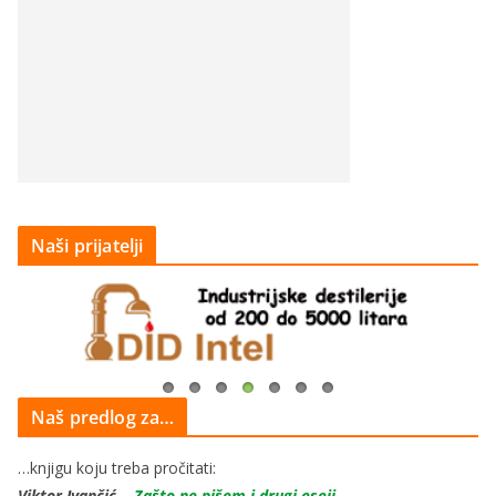
Naši prijatelji
Naš predlog za…
…knjigu koju treba pročitati:
Viktor Ivančić
–
Zašto ne pišem i drugi eseji