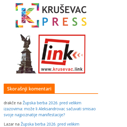
Skorašnji komentari
drakče
na
Župska berba 2026. pred velikim
izazovima: može li Aleksandrovac sačuvati smisao
svoje najpoznatije manifestacije?
Lazar
na
Župska berba 2026. pred velikim