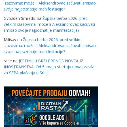
izazovima: može li Aleksandrovac sačuvati smisao
svoje najpoznatije manifestacije?
Gvozden Smradić
na
Župska berba 2026. pred
velikim izazovima: može li Aleksandrovac sačuvati
smisao svoje najpoznatije manifestacije?
Milisav
na
Župska berba 2026. pred velikim
izazovima: može li Aleksandrovac sačuvati smisao
svoje najpoznatije manifestacije?
rade
na
JEFTINIJI I BRŽI PRENOS NOVCA IZ
INOSTRANSTVA: Od 5. maja startuju nova pravila
za SEPA plaćanja u Srbiji