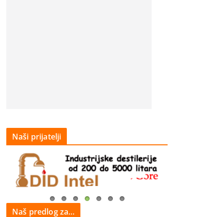
Naši prijatelji
Naš predlog za…