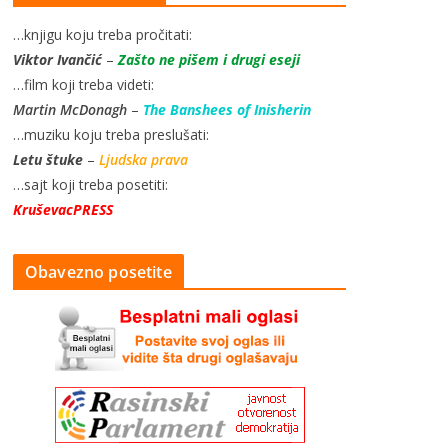
…knjigu koju treba pročitati:
Viktor Ivančić
–
Zašto ne pišem i drugi eseji
…film koji treba videti:
Martin McDonagh
–
The Banshees of Inisherin
…muziku koju treba preslušati:
Letu štuke
–
Ljudska prava
…sajt koji treba posetiti:
KruševacPRESS
Obavezno posetite