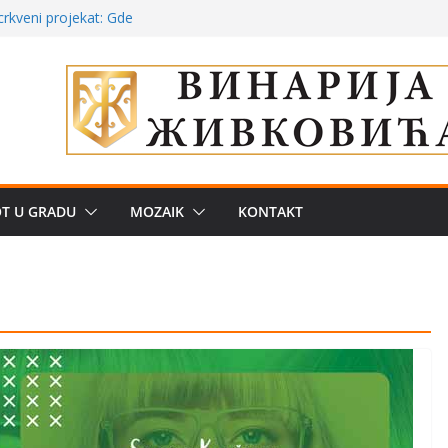
poznatije
crkveni projekat: Gde
leđu i sekularne
ve traženije Španija,
žbe mira dočekao
OT U GRADU
MOZAIK
KONTAKT