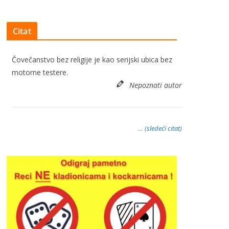
Citat
Čovečanstvo bez religije je kao serijski ubica bez
motorne testere.
Nepoznati autor
… (sledeći citat)