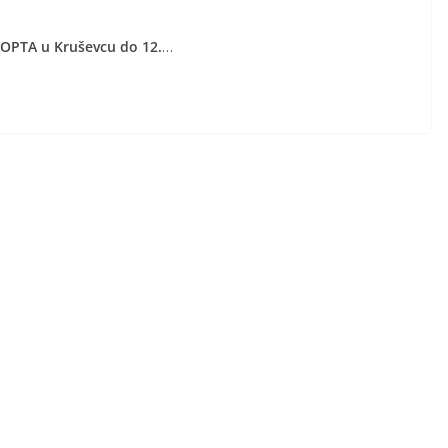
 DIOPTA u Kruševcu do 12.
…