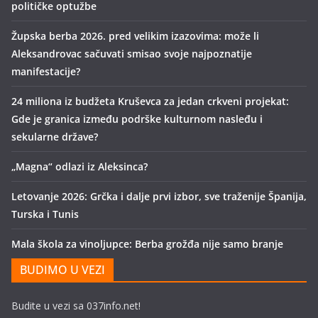
političke optužbe
Župska berba 2026. pred velikim izazovima: može li
Aleksandrovac sačuvati smisao svoje najpoznatije
manifestacije?
24 miliona iz budžeta Kruševca za jedan crkveni projekat:
Gde je granica između podrške kulturnom nasleđu i
sekularne države?
„Magna“ odlazi iz Aleksinca?
Letovanje 2026: Grčka i dalje prvi izbor, sve traženije Španija,
Turska i Tunis
Mala škola za vinoljupce: Berba grožđa nije samo branje
BUDIMO U VEZI
Budite u vezi sa 037info.net!