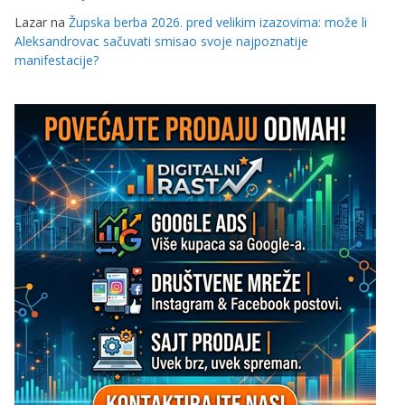
Lazar
na
Župska berba 2026. pred velikim izazovima: može li
Aleksandrovac sačuvati smisao svoje najpoznatije
manifestacije?