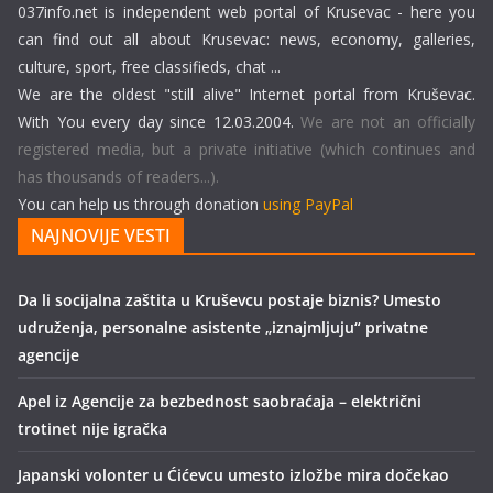
037info.net is independent web portal of Krusevac - here you
can find out all about Krusevac: news, economy, galleries,
culture, sport, free classifieds, chat ...
We are the oldest "still alive" Internet portal from Kruševac.
With You every day since 12.03.2004.
We are not an officially
registered media, but a private initiative (which continues and
has thousands of readers...).
You can help us through donation
using PayPal
NAJNOVIJE VESTI
Da li socijalna zaštita u Kruševcu postaje biznis? Umesto
udruženja, personalne asistente „iznajmljuju“ privatne
agencije
Apel iz Agencije za bezbednost saobraćaja – električni
trotinet nije igračka
Japanski volonter u Ćićevcu umesto izložbe mira dočekao