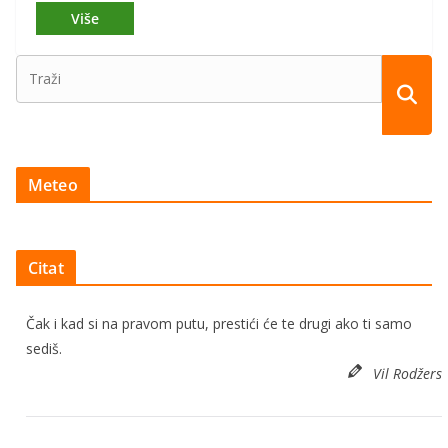
Meteo
Citat
Čak i kad si na pravom putu, prestići će te drugi ako ti samo
sediš.
Vil Rodžers