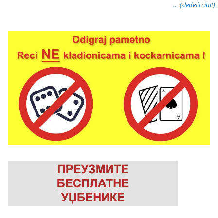
… (sledeći citat)