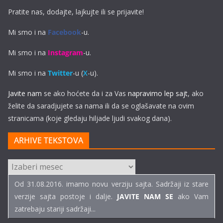
Pratite nas, dodajte, lajkujte ili se prijavite!
Mi smo i na
Facebook
-u.
Mi smo i na
Instagram
-u.
Mi smo i na
Twitter
-u (
X
-u).
Javite nam
se ako hoćete da i za Vas
napravimo lep sajt
, ako
želite da saradjujete sa nama ili da se oglašavate na ovim
stranicama (koje gledaju hiljade ljudi svakog dana).
ARHIVE TEKSTOVA
ARHIVE
TEKSTOVA
Od 31.08.2016. imamo novu verziju sajta. Sadržaji iz stare
verzije sajta postoje i dalje.
JAVITE NAM SE
ako Vam
zatrebaju stariji sadržaji...