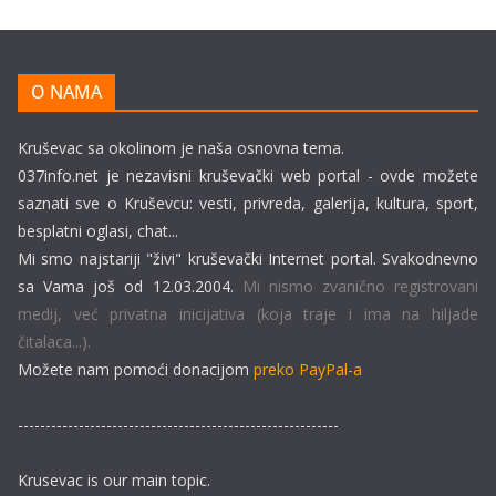
O NAMA
Kruševac sa okolinom je naša osnovna tema.
037info.net je nezavisni kruševački web portal - ovde možete
saznati sve o Kruševcu: vesti, privreda, galerija, kultura, sport,
besplatni oglasi, chat...
Mi smo najstariji "živi" kruševački Internet portal. Svakodnevno
sa Vama još od 12.03.2004.
Mi nismo zvanično registrovani
medij, već privatna inicijativa (koja traje i ima na hiljade
čitalaca...).
Možete nam pomoći donacijom
preko PayPal-a
----------------------------------------------------------
Krusevac is our main topic.