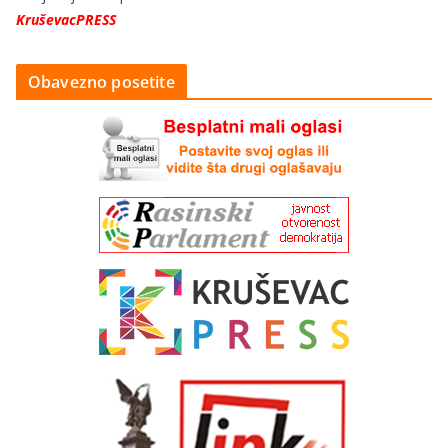
KruševacPRESS
Obavezno posetite