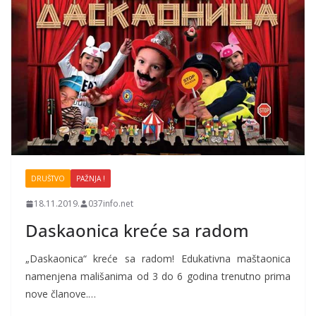
DRUŠTVO
PAŽNJA !
18.11.2019.
037info.net
Daskaonica kreće sa radom
„Daskaonica“ kreće sa radom! Edukativna maštaonica
namenjena mališanima od 3 do 6 godina trenutno prima
nove članove.…