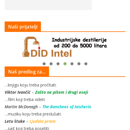
Naši prijatelji
Naš predlog za…
…knjigu koju treba pročitati:
Viktor Ivančić
–
Zašto ne pišem i drugi eseji
…film koji treba videti:
Martin McDonagh
–
The Banshees of Inisherin
…muziku koju treba preslušati:
Letu štuke
–
Ljudska prava
…sajt koji treba posetiti: