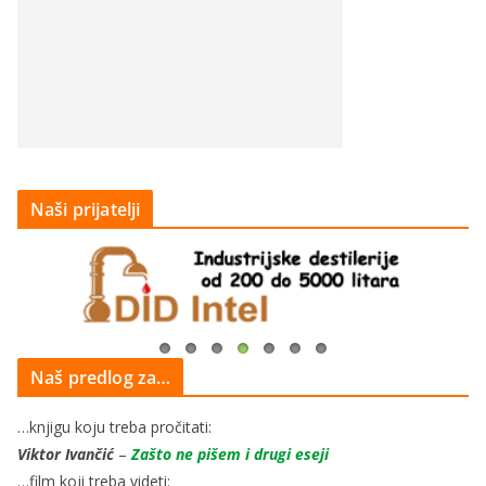
Naši prijatelji
Naš predlog za…
…knjigu koju treba pročitati:
Viktor Ivančić
–
Zašto ne pišem i drugi eseji
…film koji treba videti: