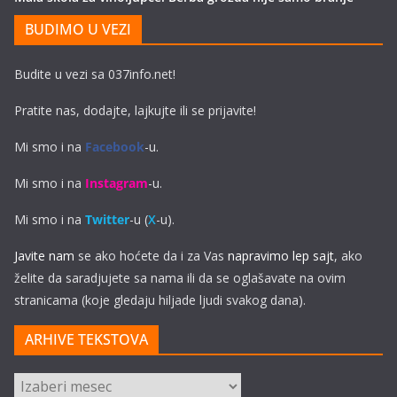
BUDIMO U VEZI
Budite u vezi sa 037info.net!
Pratite nas, dodajte, lajkujte ili se prijavite!
Mi smo i na
Facebook
-u.
Mi smo i na
Instagram
-u.
Mi smo i na
Twitter
-u (
X
-u).
Javite nam
se ako hoćete da i za Vas
napravimo lep sajt
, ako
želite da saradjujete sa nama ili da se oglašavate na ovim
stranicama (koje gledaju hiljade ljudi svakog dana).
ARHIVE TEKSTOVA
ARHIVE