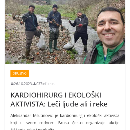
DRUŠTVO
26.10.2023.
037info.net
KARDIOHIRURG I EKOLOŠKI
AKTIVISTA: Leči ljude ali i reke
Aleksandar Milutinović je kardiohirurg i ekološki aktivista
koji u svom rodnom Brusu često organizuje akcije
čišćenja reka i priobalja.…