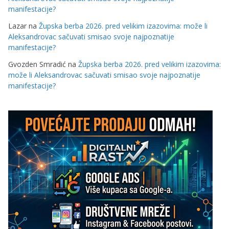
manifestacije?
Lazar
na
Župska berba 2026. pred velikim izazovima: može li
Aleksandrovac sačuvati smisao svoje najpoznatije
manifestacije?
Gvozden Smradić
na
Župska berba 2026. pred velikim izazovima:
može li Aleksandrovac sačuvati smisao svoje najpoznatije
manifestacije?