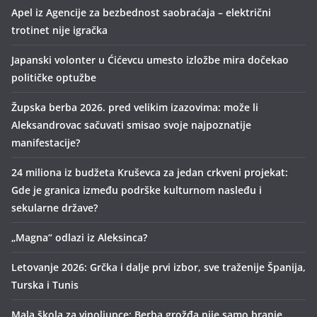
Apel iz Agencije za bezbednost saobraćaja – električni
trotinet nije igračka
Japanski volonter u Ćićevcu umesto izložbe mira dočekao
političke optužbe
Župska berba 2026. pred velikim izazovima: može li
Aleksandrovac sačuvati smisao svoje najpoznatije
manifestacije?
24 miliona iz budžeta Kruševca za jedan crkveni projekat:
Gde je granica između podrške kulturnom nasleđu i
sekularne države?
„Magna“ odlazi iz Aleksinca?
Letovanje 2026: Grčka i dalje prvi izbor, sve traženije Španija,
Turska i Tunis
Mala škola za vinoljupce: Berba grožđa nije samo branje