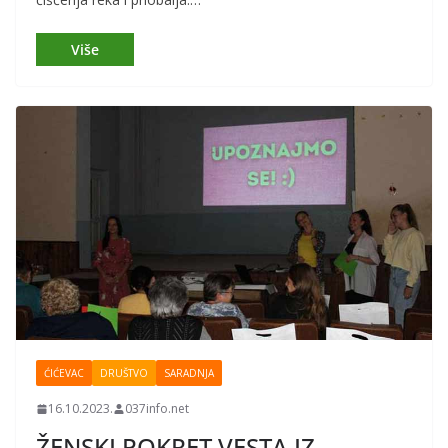
ĆIĆEVAC
DRUŠTVO
SARADNJA
16.10.2023.
037info.net
ŽENSKI POKRET VESTA IZ