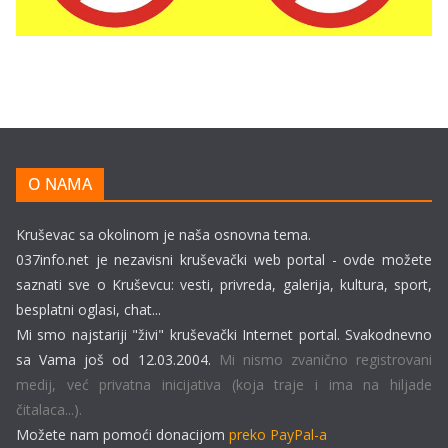
O NAMA
Kruševac sa okolinom je naša osnovna tema.
037info.net je nezavisni kruševački web portal - ovde možete
saznati sve o Kruševcu: vesti, privreda, galerija, kultura, sport,
besplatni oglasi, chat...
Mi smo najstariji "živi" kruševački Internet portal. Svakodnevno
sa Vama još od 12.03.2004.
Mi nismo zvanično registrovani
medij, već privatna inicijativa (koja traje i ima na hiljade
čitalaca...).
Možete nam pomoći donacijom
preko PayPal-a