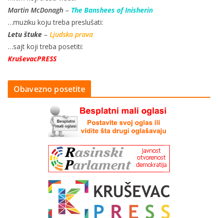
Martin McDonagh
–
The Banshees of Inisherin
…muziku koju treba preslušati:
Letu štuke
–
Ljudska prava
…sajt koji treba posetiti:
KruševacPRESS
Obavezno posetite