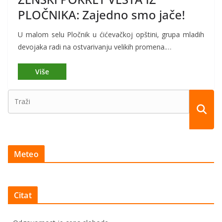
PLOČNIKA: Zajedno smo jače!
U malom selu Pločnik u ćićevačkoj opštini, grupa mladih
devojaka radi na ostvarivanju velikih promena.…
Meteo
Citat