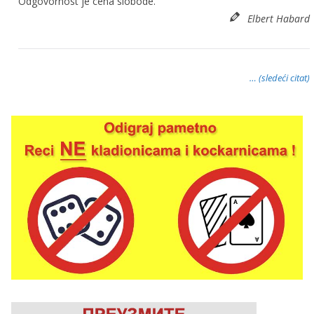
Odgovornost je cena slobode.
Elbert Habard
… (sledeći citat)