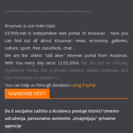
----------------------------------------------------------
Krusevac is our main topic.
037info.net is independent web portal of Krusevac - here you
can find out all about Krusevac: news, economy, galleries,
culture, sport, free classifieds, chat ...
We are the oldest "still alive" Internet portal from Kruševac.
With You every day since 12.03.2004.
We are not an officially
registered media, but a private initiative (which continues and
has thousands of readers...).
You can help us through donation
using PayPal
NAJNOVIJE VESTI
Da li socijalna zaštita u Kruševcu postaje biznis? Umesto
udruženja, personalne asistente „iznajmljuju“ privatne
agencije