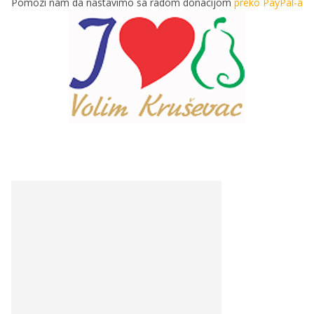
Pomozi nam da nastavimo sa radom donacijom
preko PayPal-a