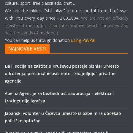
culture, sport, free classifieds, chat ...
We are the oldest "still alive" Internet portal from Kruševac.
With You every day since 12.03.2004.
We are not an officially
registered media, but a private initiative (which continues and
has thousands of readers...).
You can help us through donation
using PayPal
NAJNOVIJE VESTI
Da li socijalna zaštita u Kruševcu postaje biznis? Umesto
udruženja, personalne asistente „iznajmljuju“ privatne
agencije
Apel iz Agencije za bezbednost saobraćaja – električni
trotinet nije igračka
Japanski volonter u Ćićevcu umesto izložbe mira dočekao
političke optužbe