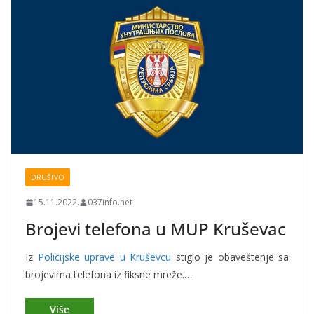
DRUŠTVO
15.11.2022.
037info.net
Brojevi telefona u MUP Kruševac
Iz
Policijske uprave u Kruševcu
stiglo je obaveštenje sa
brojevima telefona iz fiksne mreže.…