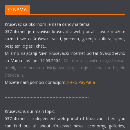
O NAMA
Kruševac sa okolinom je naša osnovna tema.
037info.net je nezavisni kruševački web portal - ovde možete
saznati sve o Kruševcu: vesti, privreda, galerija, kultura, sport,
besplatni oglasi, chat...
Mi smo najstariji "živi" kruševački Internet portal. Svakodnevno
sa Vama još od 12.03.2004.
Mi nismo zvanično registrovani
medij, već privatna inicijativa (koja traje i ima na hiljade
čitalaca...).
Možete nam pomoći donacijom
preko PayPal-a
----------------------------------------------------------
Krusevac is our main topic.
037info.net is independent web portal of Krusevac - here you
can find out all about Krusevac: news, economy, galleries,