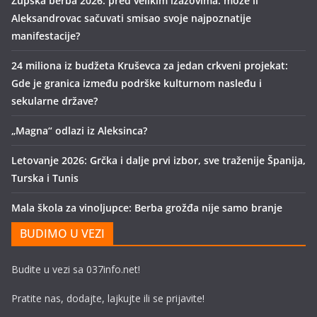
Župska berba 2026. pred velikim izazovima: može li
Aleksandrovac sačuvati smisao svoje najpoznatije
manifestacije?
24 miliona iz budžeta Kruševca za jedan crkveni projekat:
Gde je granica između podrške kulturnom nasleđu i
sekularne države?
„Magna“ odlazi iz Aleksinca?
Letovanje 2026: Grčka i dalje prvi izbor, sve traženije Španija,
Turska i Tunis
Mala škola za vinoljupce: Berba grožđa nije samo branje
BUDIMO U VEZI
Budite u vezi sa 037info.net!
Pratite nas, dodajte, lajkujte ili se prijavite!