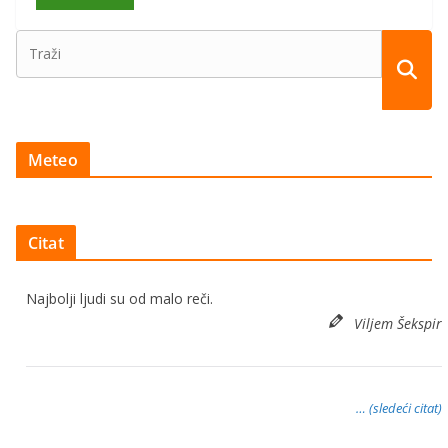
Meteo
Citat
Najbolji ljudi su od malo reči.
Viljem Šekspir
… (sledeći citat)