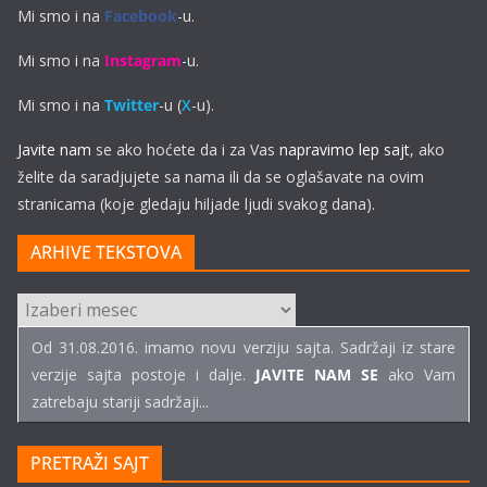
Mi smo i na
Facebook
-u.
Mi smo i na
Instagram
-u.
Mi smo i na
Twitter
-u (
X
-u).
Javite nam
se ako hoćete da i za Vas
napravimo lep sajt
, ako
želite da saradjujete sa nama ili da se oglašavate na ovim
stranicama (koje gledaju hiljade ljudi svakog dana).
ARHIVE TEKSTOVA
ARHIVE
TEKSTOVA
Od 31.08.2016. imamo novu verziju sajta. Sadržaji iz stare
verzije sajta postoje i dalje.
JAVITE NAM SE
ako Vam
zatrebaju stariji sadržaji...
PRETRAŽI SAJT