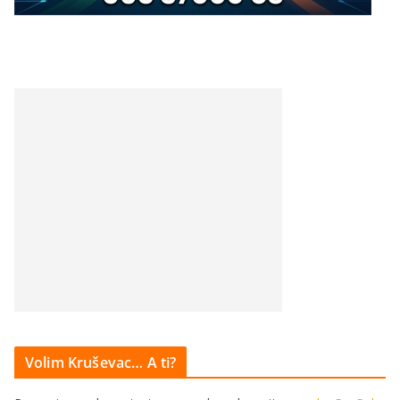
Volim Kruševac… A ti?