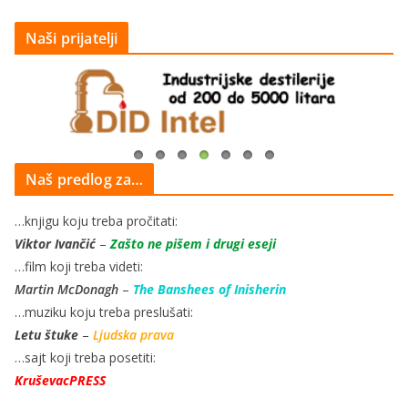
Naši prijatelji
Naš predlog za…
…knjigu koju treba pročitati:
Viktor Ivančić
–
Zašto ne pišem i drugi eseji
…film koji treba videti:
Martin McDonagh
–
The Banshees of Inisherin
…muziku koju treba preslušati:
Letu štuke
–
Ljudska prava
…sajt koji treba posetiti:
KruševacPRESS