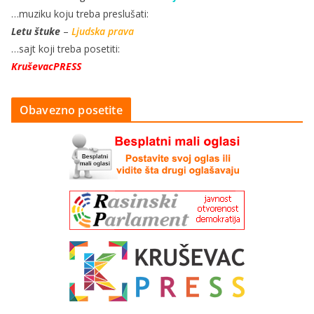
…muziku koju treba preslušati:
Letu štuke
–
Ljudska prava
…sajt koji treba posetiti:
KruševacPRESS
Obavezno posetite