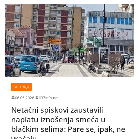
SARADNJA
06.05.2026.
037info.net
Netačni spiskovi zaustavili
naplatu iznošenja smeća u
blačkim selima: Pare se, ipak, ne
vraćaju