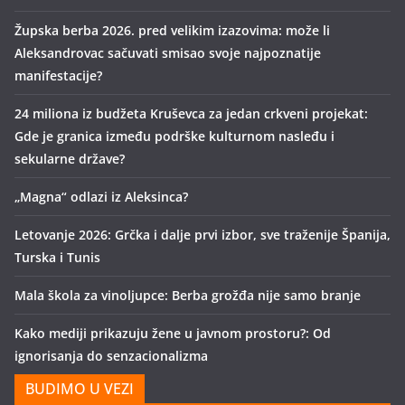
Župska berba 2026. pred velikim izazovima: može li
Aleksandrovac sačuvati smisao svoje najpoznatije
manifestacije?
24 miliona iz budžeta Kruševca za jedan crkveni projekat:
Gde je granica između podrške kulturnom nasleđu i
sekularne države?
„Magna“ odlazi iz Aleksinca?
Letovanje 2026: Grčka i dalje prvi izbor, sve traženije Španija,
Turska i Tunis
Mala škola za vinoljupce: Berba grožđa nije samo branje
Kako mediji prikazuju žene u javnom prostoru?: Od
ignorisanja do senzacionalizma
BUDIMO U VEZI