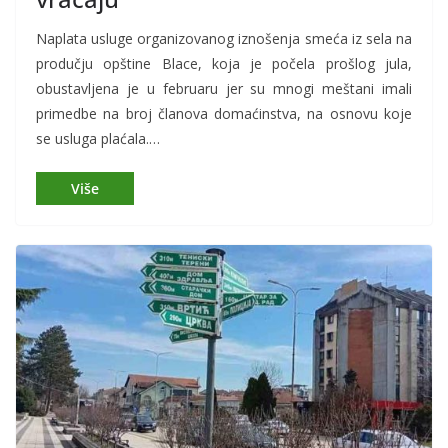
Naplata usluge organizovanog iznošenja smeća iz sela na
produčju opštine Blace, koja je počela prošlog jula,
obustavljena je u februaru jer su mnogi meštani imali
primedbe na broj članova domaćinstva, na osnovu koje
se usluga plaćala.…