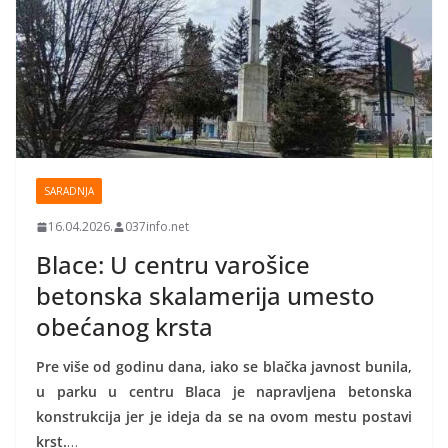
SARADNJA
16.04.2026.
037info.net
Blace: U centru varošice
betonska skalamerija umesto
obećanog krsta
Pre više od godinu dana, iako se blačka javnost bunila,
u parku u centru Blaca je napravljena betonska
konstrukcija jer je ideja da se na ovom mestu postavi
krst.
…