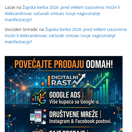
Lazar
na
Župska berba 2026. pred velikim izazovima: može li
Aleksandrovac sačuvati smisao svoje najpoznatije
manifestacije?
Gvozden Smradić
na
Župska berba 2026. pred velikim izazovima:
može li Aleksandrovac sačuvati smisao svoje najpoznatije
manifestacije?