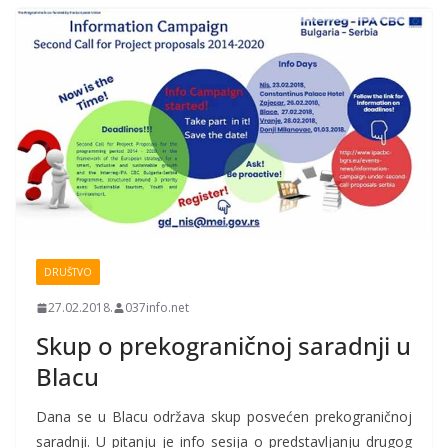
DRUŠTVO
27.02.2018.
037info.net
Skup o prekograničnoj saradnji u
Blacu
Dana se u Blacu održava skup posvećen prekograničnoj
saradnji. U pitanju je info sesija o predstavljanju drugog