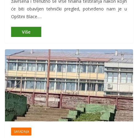
završena i trenutno se vrše finalna testiranja nakon kojih
će biti obavljen tehnički pregled, potvrđeno nam je u
Opštini Blace.…
SARADNJA