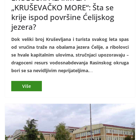
„KRUŠEVAČKO MORE“: Šta se
krije ispod površine Ćelijskog
jezera?
Dok veliki broj Kruševljana i turista svakog leta spas
od vrućina traže na obalama jezera Ćelije, a ribolovci
se hvale kapitalnim ulovima, stručnjaci upozoravaju –
dragoceni resurs vodosnabdevanja Rasinskog okruga
bori se sa nevidljivim neprijateljima.
…