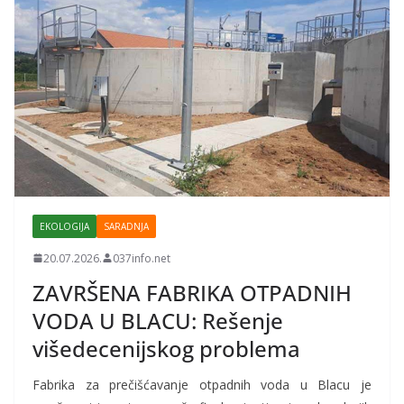
EKOLOGIJA
SARADNJA
20.07.2026.
037info.net
ZAVRŠENA FABRIKA OTPADNIH
VODA U BLACU: Rešenje
višedecenijskog problema
Fabrika za prečišćavanje otpadnih voda u Blacu je