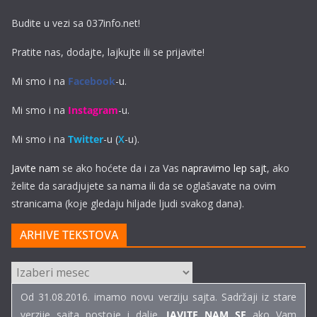
Budite u vezi sa 037info.net!
Pratite nas, dodajte, lajkujte ili se prijavite!
Mi smo i na
Facebook
-u.
Mi smo i na
Instagram
-u.
Mi smo i na
Twitter
-u (
X
-u).
Javite nam
se ako hoćete da i za Vas
napravimo lep sajt
, ako
želite da saradjujete sa nama ili da se oglašavate na ovim
stranicama (koje gledaju hiljade ljudi svakog dana).
ARHIVE TEKSTOVA
ARHIVE
TEKSTOVA
Od 31.08.2016. imamo novu verziju sajta. Sadržaji iz stare
verzije sajta postoje i dalje.
JAVITE NAM SE
ako Vam