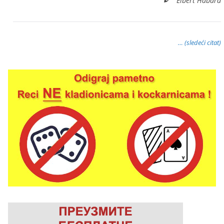
Elbert Habard
… (sledeći citat)