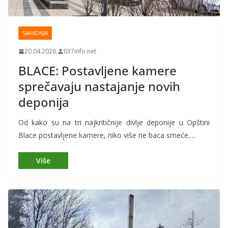
SARADNJA
20.04.2026.
037info.net
BLACE: Postavljene kamere
sprečavaju nastajanje novih
deponija
Od kako su na tri najkritičnije divlje deponije u Opštini
Blace postavljene kamere, niko više ne baca smeće.…