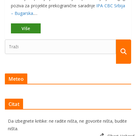
poziva za projekte prekogranične saradnje
IPA CBC Srbija
– Bugarska
.…
Meteo
Citat
Da izbegnete kritike: ne radite ništa, ne govorite ništa, budite
ništa.