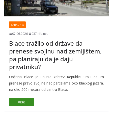
SARADNJA
07.06.2026.
037info.net
Blace tražilo od države da
prenese svojinu nad zemljištem,
pa planiraju da je daju
privatniku?
Opština Blace je uputila zahtev Republici Srbiji da im
prenese pravo svojine nad parcelama oko blačkog jezera,
na oko 500 metara od centra Blaca.…