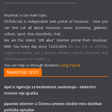
----------------------------------------------------------
Krusevac is our main topic.
037info.net is independent web portal of Krusevac - here you
can find out all about Krusevac: news, economy, galleries,
culture, sport, free classifieds, chat ...
We are the oldest "still alive" Internet portal from Kruševac.
With You every day since 12.03.2004.
We are not an officially
registered media, but a private initiative (which continues and
has thousands of readers...).
You can help us through donation
using PayPal
NAJNOVIJE VESTI
Apel iz Agencije za bezbednost saobraćaja – električni
trotinet nije igračka
Japanski volonter u Ćićevcu umesto izložbe mira dočekao
političke optužbe