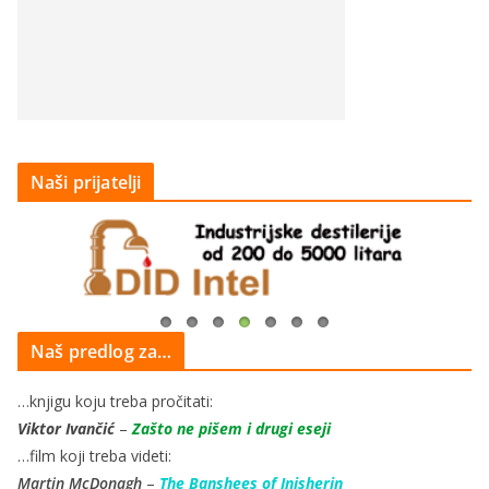
Naši prijatelji
Naš predlog za…
…knjigu koju treba pročitati:
Viktor Ivančić
–
Zašto ne pišem i drugi eseji
…film koji treba videti:
Martin McDonagh
–
The Banshees of Inisherin