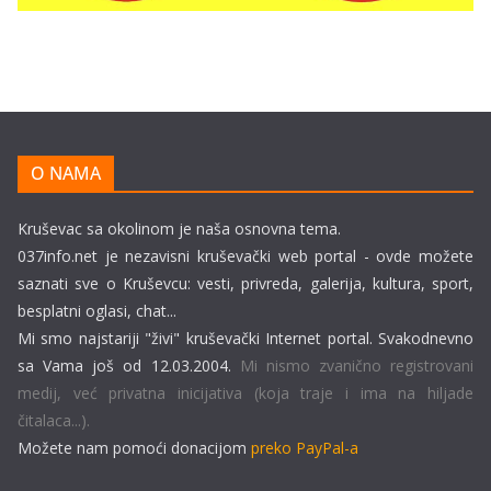
O NAMA
Kruševac sa okolinom je naša osnovna tema.
037info.net je nezavisni kruševački web portal - ovde možete
saznati sve o Kruševcu: vesti, privreda, galerija, kultura, sport,
besplatni oglasi, chat...
Mi smo najstariji "živi" kruševački Internet portal. Svakodnevno
sa Vama još od 12.03.2004.
Mi nismo zvanično registrovani
medij, već privatna inicijativa (koja traje i ima na hiljade
čitalaca...).
Možete nam pomoći donacijom
preko PayPal-a