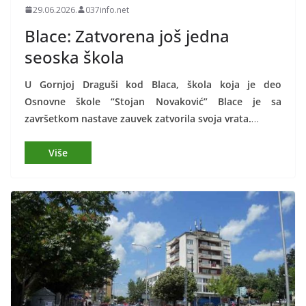
29.06.2026.
037info.net
Blace: Zatvorena još jedna
seoska škola
U Gornjoj Draguši kod Blaca, škola koja je deo
Osnovne škole “Stojan Novaković” Blace je sa
završetkom nastave zauvek zatvorila svoja vrata.
…