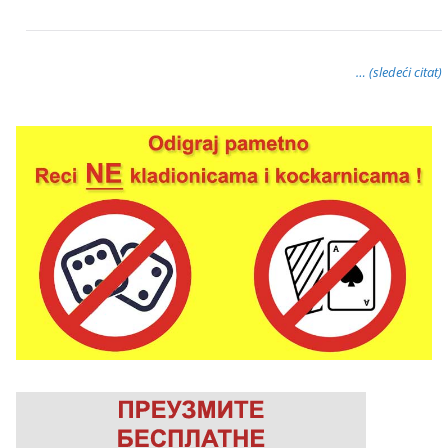
… (sledeći citat)