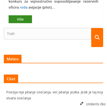
konkurs za vojnostručno osposobljavanje rezervnih
oficira
roda
avijacije (pilot)
.…
Meteo
Citat
Poezija nije pitanje osećanja, već pitanje jezika. Jezik je taj koji
stvara osećanja.
Umberto Eko