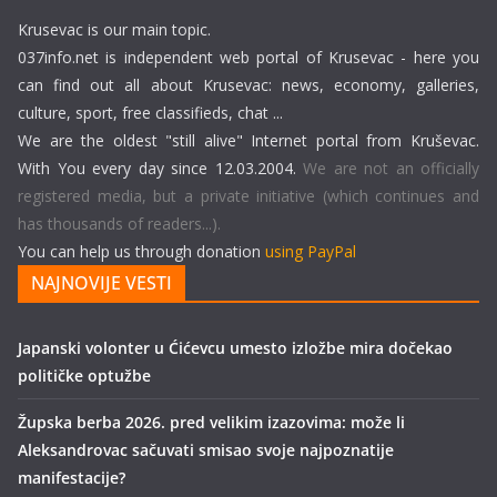
Krusevac is our main topic.
037info.net is independent web portal of Krusevac - here you
can find out all about Krusevac: news, economy, galleries,
culture, sport, free classifieds, chat ...
We are the oldest "still alive" Internet portal from Kruševac.
With You every day since 12.03.2004.
We are not an officially
registered media, but a private initiative (which continues and
has thousands of readers...).
You can help us through donation
using PayPal
NAJNOVIJE VESTI
Japanski volonter u Ćićevcu umesto izložbe mira dočekao
političke optužbe
Župska berba 2026. pred velikim izazovima: može li
Aleksandrovac sačuvati smisao svoje najpoznatije
manifestacije?