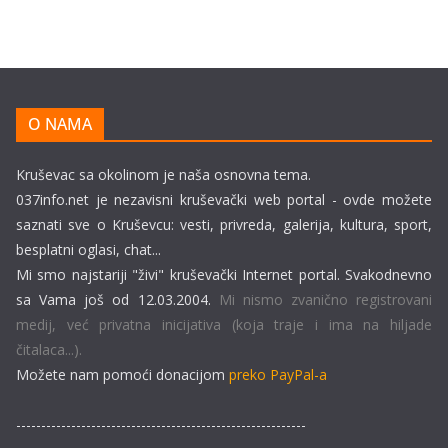
O NAMA
Kruševac sa okolinom je naša osnovna tema.
037info.net je nezavisni kruševački web portal - ovde možete
saznati sve o Kruševcu: vesti, privreda, galerija, kultura, sport,
besplatni oglasi, chat...
Mi smo najstariji "živi" kruševački Internet portal. Svakodnevno
sa Vama još od 12.03.2004.
Mi nismo zvanično registrovani
medij, već privatna inicijativa (koja traje i ima na hiljade
čitalaca...).
Možete nam pomoći donacijom
preko PayPal-a
----------------------------------------------------------