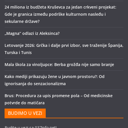
24 miliona iz budžeta Kruševca za jedan crkveni projekat:
Gde je granica između podrške kulturnom nasleđu i
sekularne države?
„Magna“ odlazi iz Aleksinca?
Letovanje 2026: Grčka i dalje prvi izbor, sve traženije Španija,
Turska i Tunis
Mala škola za vinoljupce: Berba grožđa nije samo branje
Kako mediji prikazuju žene u javnom prostoru?: Od
ignorisanja do senzacionalizma
Brus: Procedura za upis promene pola – Od medicinske
potvrde do matičara
BUDIMO U VEZI
Budite u vezi sa 037info.net!