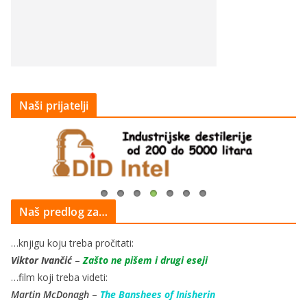
Naši prijatelji
Naš predlog za…
…knjigu koju treba pročitati:
Viktor Ivančić
–
Zašto ne pišem i drugi eseji
…film koji treba videti:
Martin McDonagh
–
The Banshees of Inisherin