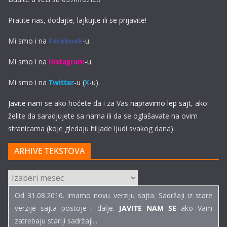
Pratite nas, dodajte, lajkujte ili se prijavite!
Mi smo i na
Facebook
-u.
Mi smo i na
Instagram
-u.
Mi smo i na
Twitter
-u (
X
-u).
Javite nam
se ako hoćete da i za Vas
napravimo lep sajt
, ako
želite da saradjujete sa nama ili da se oglašavate na ovim
stranicama (koje gledaju hiljade ljudi svakog dana).
ARHIVE TEKSTOVA
ARHIVE
TEKSTOVA
Od 31.08.2016. imamo novu verziju sajta. Sadržaji iz stare
verzije sajta postoje i dalje.
JAVITE NAM SE
ako Vam
zatrebaju stariji sadržaji...