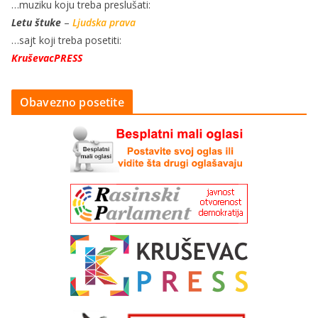
…muziku koju treba preslušati:
Letu štuke
–
Ljudska prava
…sajt koji treba posetiti:
KruševacPRESS
Obavezno posetite