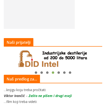
Naši prijatelji
Naš predlog za…
…knjigu koju treba pročitati:
Viktor Ivančić
–
Zašto ne pišem i drugi eseji
…film koji treba videti: