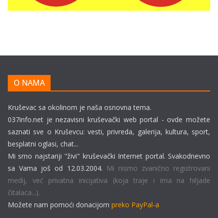
O NAMA
Kruševac sa okolinom je naša osnovna tema.
037info.net je nezavisni kruševački web portal - ovde možete
saznati sve o Kruševcu: vesti, privreda, galerija, kultura, sport,
besplatni oglasi, chat...
Mi smo najstariji "živi" kruševački Internet portal. Svakodnevno
sa Vama još od 12.03.2004.
Mi nismo zvanično registrovani
medij, već privatna inicijativa (koja traje i ima na hiljade
čitalaca...).
Možete nam pomoći donacijom
preko PayPal-a