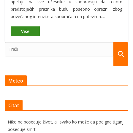
apeluje na sve učesnike u saobraćaju da tokom
predstojećih praznika budu posebno oprezni zbog
povećanog intenziteta saobraćaja na putevima.…
Meteo
Citat
Niko ne poseduje život, ali svako ko može da podigne tiganj
poseduje smrt.