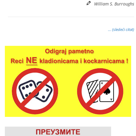
William S. Burroughs
… (sledeći citat)