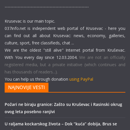
----------------------------------------------------------
Krusevac is our main topic.
037info.net is independent web portal of Krusevac - here you
can find out all about Krusevac: news, economy, galleries,
culture, sport, free classifieds, chat ...
We are the oldest "still alive" Internet portal from Kruševac.
With You every day since 12.03.2004.
We are not an officially
registered media, but a private initiative (which continues and
has thousands of readers...).
You can help us through donation
using PayPal
NAJNOVIJE VESTI
Požari ne biraju granice: Zašto su Kruševac i Rasinski okrug
ovog leta posebno ranjivi
U raljama kockarskog života – Dok “kuća” dobija, Brus se