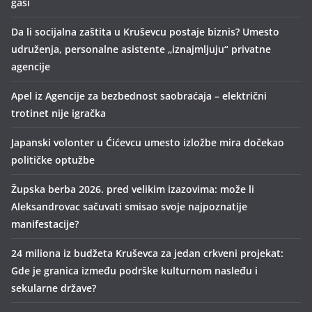
gasi
Da li socijalna zaštita u Kruševcu postaje biznis? Umesto
udruženja, personalne asistente „iznajmljuju“ privatne
agencije
Apel iz Agencije za bezbednost saobraćaja – električni
trotinet nije igračka
Japanski volonter u Ćićevcu umesto izložbe mira dočekao
političke optužbe
Župska berba 2026. pred velikim izazovima: može li
Aleksandrovac sačuvati smisao svoje najpoznatije
manifestacije?
24 miliona iz budžeta Kruševca za jedan crkveni projekat:
Gde je granica između podrške kulturnom nasleđu i
sekularne države?