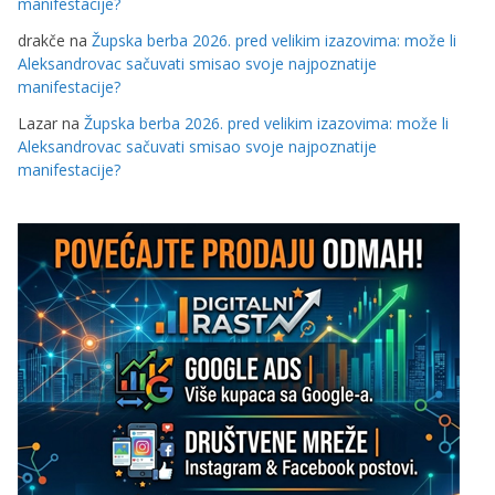
manifestacije?
drakče
na
Župska berba 2026. pred velikim izazovima: može li
Aleksandrovac sačuvati smisao svoje najpoznatije
manifestacije?
Lazar
na
Župska berba 2026. pred velikim izazovima: može li
Aleksandrovac sačuvati smisao svoje najpoznatije
manifestacije?