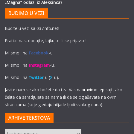
„Magna“ odlazi iz Aleksinca?
BUDIMO U VEZI
Budite u vezi sa 037info.net!
Pratite nas, dodajte, lajkujte ili se prijavite!
Mi smo i na
Facebook
-u.
Mi smo i na
Instagram
-u.
Mi smo i na
Twitter
-u (
X
-u).
Javite nam
se ako hoćete da i za Vas
napravimo lep sajt
, ako
želite da saradjujete sa nama ili da se oglašavate na ovim
stranicama (koje gledaju hiljade ljudi svakog dana).
ARHIVE TEKSTOVA
ARHIVE