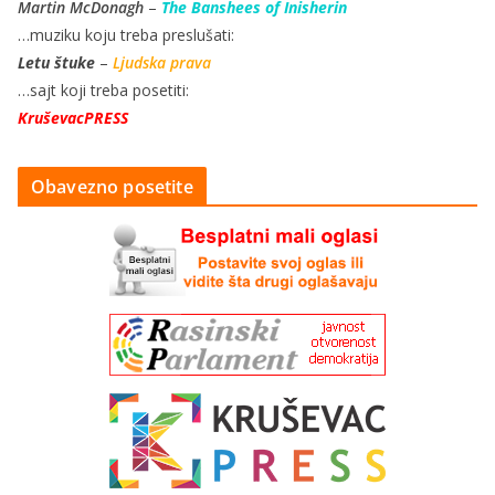
Martin McDonagh
–
The Banshees of Inisherin
…muziku koju treba preslušati:
Letu štuke
–
Ljudska prava
…sajt koji treba posetiti:
KruševacPRESS
Obavezno posetite