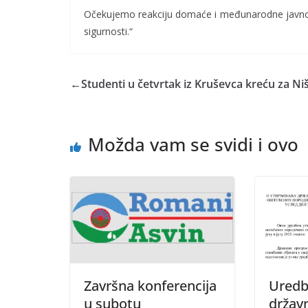
Očekujemo reakciju domaće i međunarodne javnos
sigurnosti.“
←
Studenti u četvrtak iz Kruševca kreću za Ni
Možda vam se svidi i ovo
Završna konferencija
Uredb
u subotu
držav