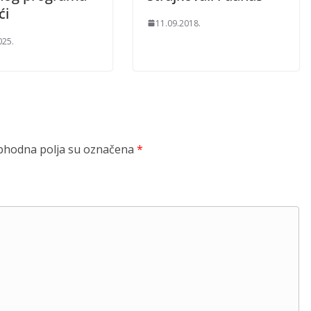
ći
11.09.2018.
025.
hodna polja su označena
*