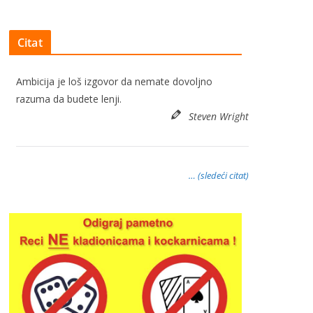
Citat
Ambicija je loš izgovor da nemate dovoljno
razuma da budete lenji.
Steven Wright
… (sledeći citat)