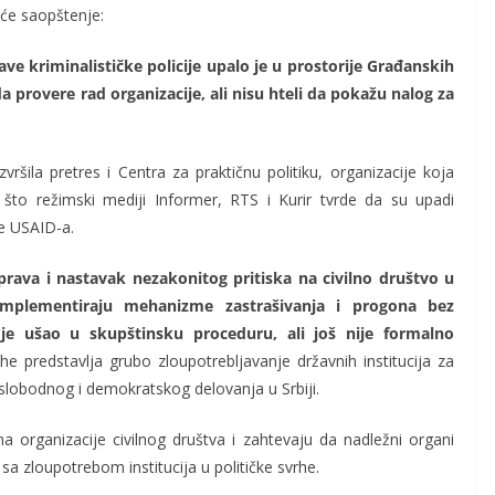
eće saopštenje:
ve kriminalističke policije upalo je u prostorije Građanskih
da provere rad organizacije, ali nisu hteli da pokažu nalog za
zvršila pretres i Centra za praktičnu politiku, organizacije koja
o režimski mediji Informer, RTS i Kurir tvrde da su upadi
ne USAID-a.
rava i nastavak nezakonitog pritiska na civilno društvo u
 implementiraju mehanizme zastrašivanja i progona bez
je ušao u skupštinsku proceduru, ali još nije formalno
he predstavlja grubo zloupotrebljavanje državnih institucija za
slobodnog i demokratskog delovanja u Srbiji.
a organizacije civilnog društva i zahtevaju da nadležni organi
a zloupotrebom institucija u političke svrhe.