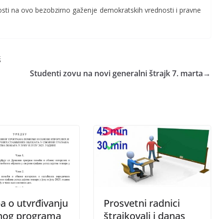
ti na ovo bezobzirno gaženje demokratskih vrednosti i pravne
š
Studenti zovu na novi generalni štrajk 7. marta
→
a o utvrđivanju
Prosvetni radnici
nog programa
štrajkovali i danas