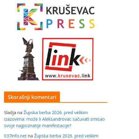
Skorašnji komentari
Sladja
na
Župska berba 2026. pred velikim
izazovima: može li Aleksandrovac sačuvati smisao
svoje najpoznatije manifestacije?
037info.net
na
Župska berba 2026. pred velikim