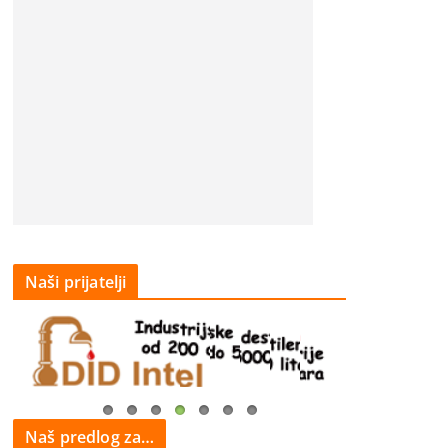
Naši prijatelji
Naš predlog za…