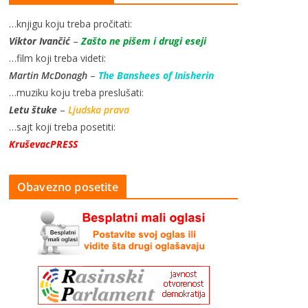
…knjigu koju treba pročitati:
Viktor Ivančić
–
Zašto ne pišem i drugi eseji
…film koji treba videti:
Martin McDonagh
–
The Banshees of Inisherin
…muziku koju treba preslušati:
Letu štuke
–
Ljudska prava
…sajt koji treba posetiti:
KruševacPRESS
Obavezno posetite