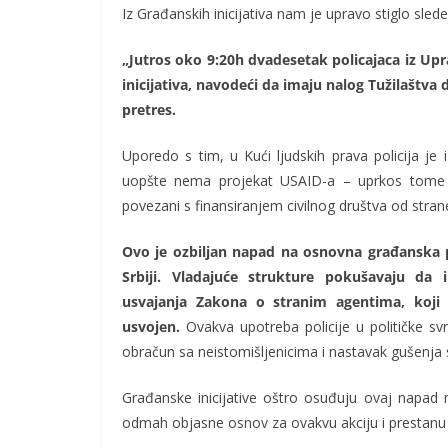
Iz Građanskih inicijativa nam je upravo stiglo sled
„Jutros oko 9:20h dvadesetak policajaca iz Upra
inicijativa, navodeći da imaju nalog Tužilaštva 
pretres.
Uporedo s tim, u Kući ljudskih prava policija je i
uopšte nema projekat USAID-a – uprkos tome št
povezani s finansiranjem civilnog društva od stra
Ovo je ozbiljan napad na osnovna građanska p
Srbiji. Vladajuće strukture pokušavaju da
usvajanja Zakona o stranim agentima, koji 
usvojen.
Ovakva upotreba policije u političke svr
obračun sa neistomišljenicima i nastavak gušenja 
Građanske inicijative oštro osuđuju ovaj napad n
odmah objasne osnov za ovakvu akciju i prestanu s