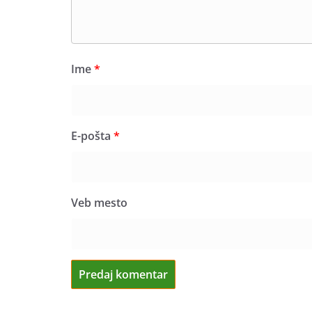
Ime
*
E-pošta
*
Veb mesto