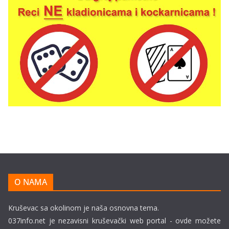
O NAMA
Kruševac sa okolinom je naša osnovna tema.
037info.net je nezavisni kruševački web portal - ovde možete