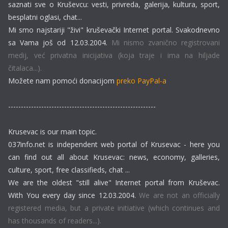
saznati sve o Kruševcu: vesti, privreda, galerija, kultura, sport,
besplatni oglasi, chat...
Mi smo najstariji "živi" kruševački Internet portal. Svakodnevno
sa Vama još od 12.03.2004.
Mi nismo zvanično registrovani
medij, već privatna inicijativa (koja traje i ima na hiljade
čitalaca...).
Možete nam pomoći donacijom
preko PayPal-a
----------------------------------------------------------
Krusevac is our main topic.
037info.net is independent web portal of Krusevac - here you
can find out all about Krusevac: news, economy, galleries,
culture, sport, free classifieds, chat ...
We are the oldest "still alive" Internet portal from Kruševac.
With You every day since 12.03.2004.
We are not an officially
registered media, but a private initiative (which continues and
has thousands of readers...).