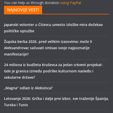
You can help us through donation
using PayPal
NAJNOVIJE VESTI
Japanski volonter u Ćićevcu umesto izložbe mira dočekao
političke optužbe
Župska berba 2026. pred velikim izazovima: može li
Aleksandrovac sačuvati smisao svoje najpoznatije
manifestacije?
24 miliona iz budžeta Kruševca za jedan crkveni projekat:
Gde je granica između podrške kulturnom nasleđu i
sekularne države?
„Magna“ odlazi iz Aleksinca?
Letovanje 2026: Grčka i dalje prvi izbor, sve traženije Španija,
Turska i Tunis