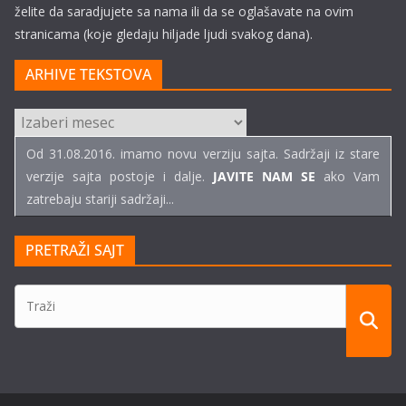
želite da saradjujete sa nama ili da se oglašavate na ovim
stranicama (koje gledaju hiljade ljudi svakog dana).
ARHIVE TEKSTOVA
ARHIVE
TEKSTOVA
Od 31.08.2016. imamo novu verziju sajta. Sadržaji iz stare
verzije sajta postoje i dalje.
JAVITE NAM SE
ako Vam
zatrebaju stariji sadržaji...
PRETRAŽI SAJT