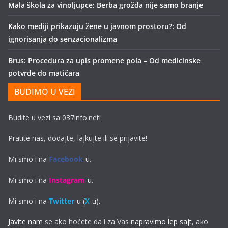
Mala škola za vinoljupce: Berba grožđa nije samo branje
Kako mediji prikazuju žene u javnom prostoru?: Od
ignorisanja do senzacionalizma
Brus: Procedura za upis promene pola – Od medicinske
potvrde do matičara
BUDIMO U VEZI
Budite u vezi sa 037info.net!
Pratite nas, dodajte, lajkujte ili se prijavite!
Mi smo i na
Facebook
-u.
Mi smo i na
Instagram
-u.
Mi smo i na
Twitter
-u (
X
-u).
Javite nam
se ako hoćete da i za Vas
napravimo lep sajt
, ako