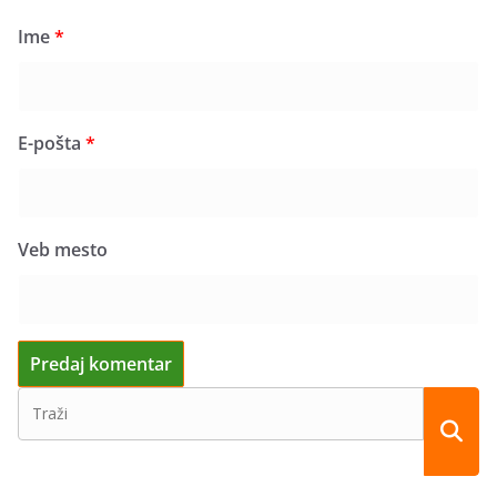
Ime
*
E-pošta
*
Veb mesto