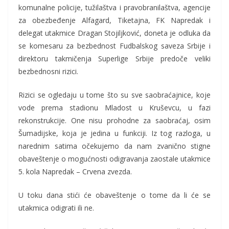
komunalne policije, tužilaštva i pravobranilaštva, agencije
za obezbeđenje Alfagard, Tiketajna, FK Napredak i
delegat utakmice Dragan Stojiljković, doneta je odluka da
se komesaru za bezbednost Fudbalskog saveza Srbije i
direktoru takmičenja Superlige Srbije predoče veliki
bezbednosni rizici.
Rizici se ogledaju u tome što su sve saobraćajnice, koje
vode prema stadionu Mladost u Kruševcu, u fazi
rekonstrukcije. One nisu prohodne za saobraćaj, osim
Šumadijske, koja je jedina u funkciji. Iz tog razloga, u
narednim satima očekujemo da nam zvanično stigne
obaveštenje o mogućnosti odigravanja zaostale utakmice
5. kola Napredak – Crvena zvezda.
U toku dana stići će obaveštenje o tome da li će se
utakmica odigrati ili ne.