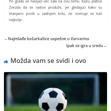
Po gradu se navijači već šale na ovu temu. Kažu, platiće
Zvezda da se radovi produže, jer gledajući kako su
Vranjanci prošli u zadnjem kolu, ne osećuje se baš
najbolje…
←
Najmlađe košarkašice uspešne u Varvarinu
Ipak se igra u sredu
→
Možda vam se svidi i ovo