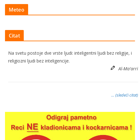
Meteo
Citat
Na svetu postoje dve vrste ljudi: inteligentni ljudi bez religije, i
religiozni ljudi bez inteligencije.
Al-Ma'arri
… (sledeći citat)