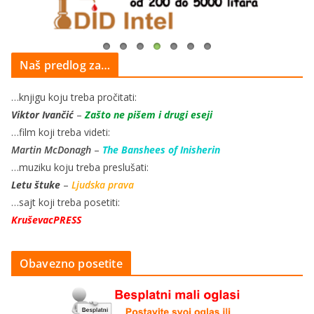
Naš predlog za…
…knjigu koju treba pročitati:
Viktor Ivančić
–
Zašto ne pišem i drugi eseji
…film koji treba videti:
Martin McDonagh
–
The Banshees of Inisherin
…muziku koju treba preslušati:
Letu štuke
–
Ljudska prava
…sajt koji treba posetiti:
KruševacPRESS
Obavezno posetite