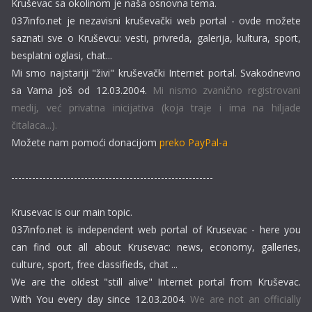
Kruševac sa okolinom je naša osnovna tema.
037info.net je nezavisni kruševački web portal - ovde možete
saznati sve o Kruševcu: vesti, privreda, galerija, kultura, sport,
besplatni oglasi, chat...
Mi smo najstariji "živi" kruševački Internet portal. Svakodnevno
sa Vama još od 12.03.2004.
Mi nismo zvanično registrovani
medij, već privatna inicijativa (koja traje i ima na hiljade
čitalaca...).
Možete nam pomoći donacijom
preko PayPal-a
----------------------------------------------------------
Krusevac is our main topic.
037info.net is independent web portal of Krusevac - here you
can find out all about Krusevac: news, economy, galleries,
culture, sport, free classifieds, chat ...
We are the oldest "still alive" Internet portal from Kruševac.
With You every day since 12.03.2004.
We are not an officially