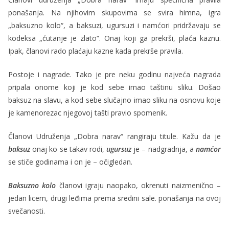
ponašanja. Na njihovim skupovima se svira himna, igra
„baksuzno kolo“, a baksuzi, ugursuzi i namćori pridržavaju se
kodeksa „ćutanje je zlato“. Onaj koji ga prekrši, plaća kaznu.
Ipak, članovi rado plaćaju kazne kada prekrše pravila.
Postoje i nagrade. Tako je pre neku godinu najveća nagrada
pripala onome koji je kod sebe imao taštinu sliku. Došao
baksuz na slavu, a kod sebe slučajno imao sliku na osnovu koje
je kamenorezac njegovoj tašti pravio spomenik.
Članovi Udruženja „Dobra narav“ rangiraju titule. Kažu da je
baksuz
onaj ko se takav rodi,
ugursuz
je – nadgradnja, a
namćor
se stiče godinama i on je – očigledan.
Baksuzno kolo
članovi igraju naopako, okrenuti naizmenično –
jedan licem, drugi leđima prema sredini sale. ponašanja na ovoj
svečanosti.