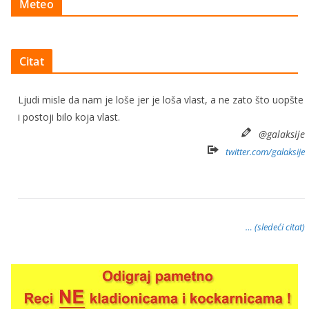
Meteo
Citat
Ljudi misle da nam je loše jer je loša vlast, a ne zato što uopšte
i postoji bilo koja vlast.
@galaksije
twitter.com/galaksije
… (sledeći citat)