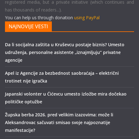
registered media, but a private initiative (which continues and
has thousands of readers...).
You can help us through donation
using PayPal
NAJNOVIJE VESTI
Da li socijalna zaštita u Kruševcu postaje biznis? Umesto
udruženja, personalne asistente „iznajmljuju“ privatne
agencije
Apel iz Agencije za bezbednost saobraćaja – električni
trotinet nije igračka
Japanski volonter u Ćićevcu umesto izložbe mira dočekao
političke optužbe
Župska berba 2026. pred velikim izazovima: može li
Aleksandrovac sačuvati smisao svoje najpoznatije
manifestacije?