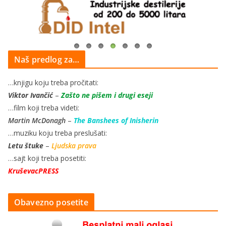
Naš predlog za…
…knjigu koju treba pročitati:
Viktor Ivančić
–
Zašto ne pišem i drugi eseji
…film koji treba videti:
Martin McDonagh
–
The Banshees of Inisherin
…muziku koju treba preslušati:
Letu štuke
–
Ljudska prava
…sajt koji treba posetiti:
KruševacPRESS
Obavezno posetite