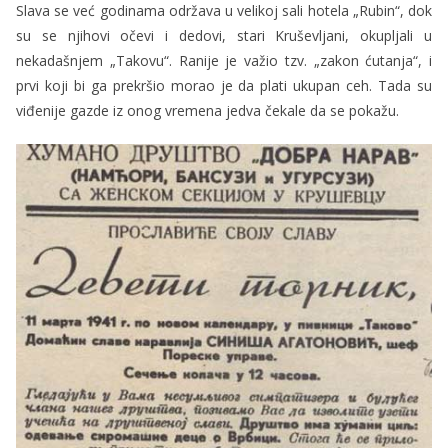
Slava se već godinama održava u velikoj sali hotela „Rubin“, dok
su se njihovi očevi i dedovi, stari Kruševljani, okupljali u
nekadašnjem „Takovu“. Ranije je važio tzv. „zakon ćutanja“, i
prvi koji bi ga prekršio morao je da plati ukupan ceh. Tada su
viđenije gazde iz onog vremena jedva čekale da se pokažu.