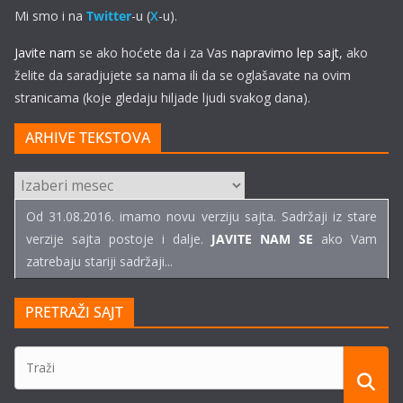
Mi smo i na
Twitter
-u (
X
-u).
Javite nam
se ako hoćete da i za Vas
napravimo lep sajt
, ako
želite da saradjujete sa nama ili da se oglašavate na ovim
stranicama (koje gledaju hiljade ljudi svakog dana).
ARHIVE TEKSTOVA
ARHIVE
TEKSTOVA
Od 31.08.2016. imamo novu verziju sajta. Sadržaji iz stare
verzije sajta postoje i dalje.
JAVITE NAM SE
ako Vam
zatrebaju stariji sadržaji...
PRETRAŽI SAJT