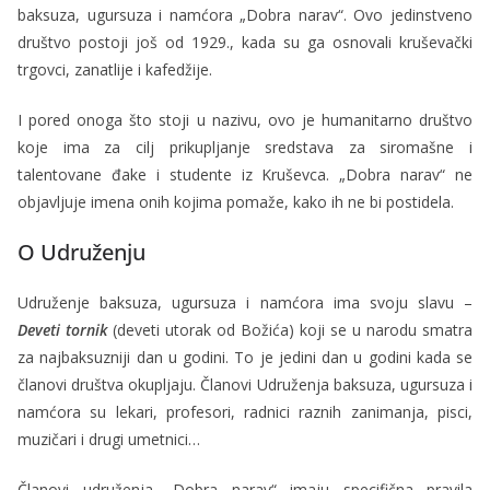
baksuza, ugursuza i namćora „Dobra narav“. Ovo jedinstveno
društvo postoji još od 1929., kada su ga osnovali kruševački
trgovci, zanatlije i kafedžije.
I pored onoga što stoji u nazivu, ovo je humanitarno društvo
koje ima za cilj prikupljanje sredstava za siromašne i
talentovane đake i studente iz Kruševca. „Dobra narav“ ne
objavljuje imena onih kojima pomaže, kako ih ne bi postidela.
O Udruženju
Udruženje baksuza, ugursuza i namćora ima svoju slavu –
Deveti tornik
(deveti utorak od Božića) koji se u narodu smatra
za najbaksuzniji dan u godini. To je jedini dan u godini kada se
članovi društva okupljaju. Članovi Udruženja baksuza, ugursuza i
namćora su lekari, profesori, radnici raznih zanimanja, pisci,
muzičari i drugi umetnici…
Članovi udruženja „Dobra narav“ imaju specifična pravila