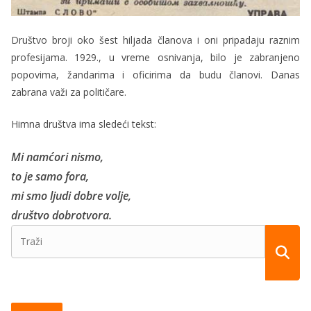
Društvo broji oko šest hiljada članova i oni pripadaju raznim
profesijama. 1929., u vreme osnivanja, bilo je zabranjeno
popovima, žandarima i oficirima da budu članovi. Danas
zabrana važi za političare.
Himna društva ima sledeći tekst:
Mi namćori nismo,
to je samo fora,
mi smo ljudi dobre volje,
društvo dobrotvora.